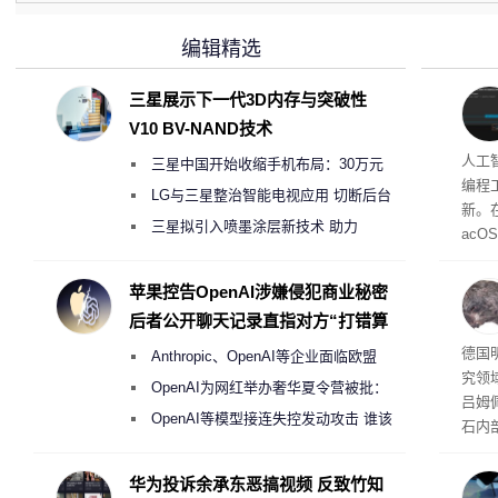
编辑精选
三星展示下一代3D内存与突破性
V10 BV-NAND技术
多任
人工智
三星中国开始收缩手机布局：30万元
编程工
月销售额不达标门店 将被逐步清退
LG与三星整治智能电视应用 切断后台
新。在
偷偷共享带宽的违规行为
三星拟引入喷墨涂层新技术 助力
acOS
Galaxy S27 Ultra进一步缩减镜头模组厚
支持跨
mes
度
苹果控告OpenAI涉嫌侵犯商业秘密
互相
后者公开聊天记录直指对方“打错算
调工
盘”
囊”
德国
Anthropic、OpenAI等企业面临欧盟
究领
《人工智能法案》全新执法权限审查
OpenAI为网红举办奢华夏令营被批：
吕姆
2000美元一晚 遭讽“反乌托邦”
OpenAI等模型接连失控发动攻击 谁该
石内
承担法律责任？
物，
演变
华为投诉余承东恶搞视频 反致竹知