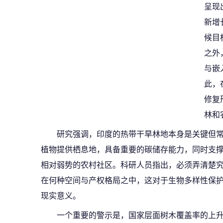
呈现
新增
候目
之外
与嵌
此，
修复
林和
研究强调，印度的热带干旱林地本身是关键但
植物提供栖息地，具备重要的碳储存能力，同时支
相对弱势的农村社区。科研人员指出，必须弄清楚
在何种空间与产权格局之中，这对于生物多样性保
现实意义。
一个重要的警示是，国家层面树木覆盖率的上