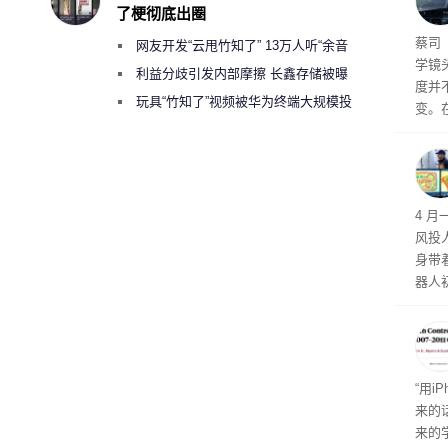
报告
了梗彻底出圈
蔡司
网友开发“云甩竹知了” 13万人听“余音
学镜
绕梁”
利益分歧引发内部摩擦 长鑫存储被曝
度并
曾将华为驻场工程师驱逐出研发基地
玩具“竹知了”视频被华为终端大规模投
变。
诉下架
这家
最新
李箱
4 
风投
身带
器人
形机
“用i
来的
来的