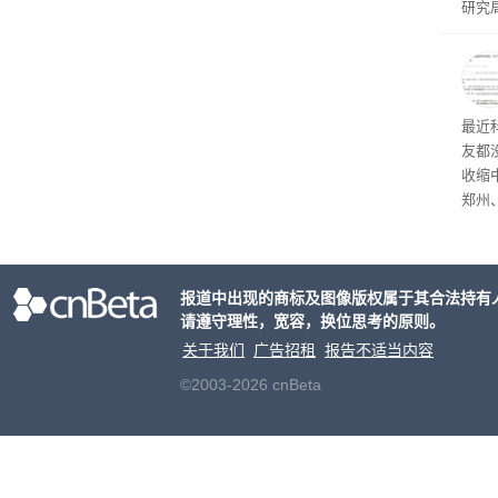
研究
是《Is
最近
友都
收缩
郑州
现了
网上
单粗
报道中出现的商标及图像版权属于其合法持有
清退
请遵守理性，宽容，换位思考的原则。
关于我们
广告招租
报告不适当内容
©2003-2026 cnBeta