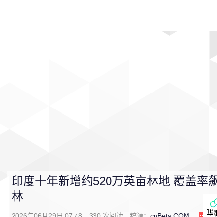
首页
影视
音乐
游戏
动漫
排行
印度十年新增约520万英亩林地 覆盖
林
2026年06月29日 07:48
330
次阅读
稿源：
cnBeta.COM
0