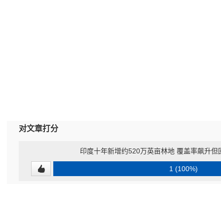
对文章打分
印度十年新增约520万英亩林地 覆盖率飙升
1 (100%)