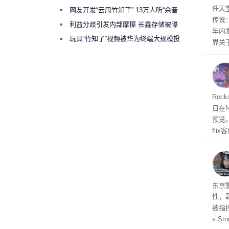
任天
任天
网友开发“云甩竹知了” 13万人听“余音
传说
绕梁”
利益分歧引发内部摩擦 长鑫存储被曝
年内
曾将华为驻场工程师驱逐出研发基地
玩具“竹知了”视频被华为终端大规模投
界关
诉下架
Roc
日在N
预览
fli
此前
27
东京
性，
被指控
s S