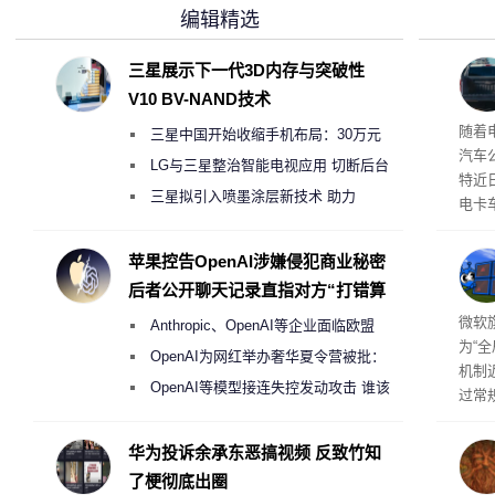
编辑精选
三星展示下一代3D内存与突破性
V10 BV-NAND技术
本增
随着
三星中国开始收缩手机布局：30万元
汽车
月销售额不达标门店 将被逐步清退
LG与三星整治智能电视应用 切断后台
特近
偷偷共享带宽的违规行为
三星拟引入喷墨涂层新技术 助力
电卡
Galaxy S27 Ultra进一步缩减镜头模组厚
名为“
称源
度
苹果控告OpenAI涉嫌侵犯商业秘密
需求
后者公开聊天记录直指对方“打错算
盘”
商推
微软旗
Anthropic、OpenAI等企业面临欧盟
为“
《人工智能法案》全新执法权限审查
OpenAI为网红举办奢华夏令营被批：
机制
2000美元一晚 遭讽“反乌托邦”
OpenAI等模型接连失控发动攻击 谁该
过常
承担法律责任？
全与 
正式发
华为投诉余承东恶搞视频 反致竹知
工具
了梗彻底出圈
并永