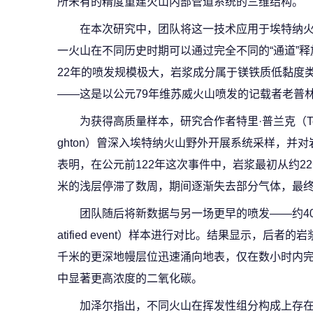
所未有的精度重建火山内部管道系统的三维结构。
在本次研究中，团队将这一技术应用于埃特纳
一火山在不同历史时期可以通过完全不同的“通道”
22年的喷发规模极大，岩浆成分属于镁铁质低黏度类
——这是以公元79年维苏威火山喷发的记载者老普
为获得高质量样本，研究合作者特里·普兰克（Terry 
ghton）曾深入埃特纳火山野外开展系统采样，并
表明，在公元前122年这次事件中，岩浆最初从约2
米的浅层停滞了数周，期间逐渐失去部分气体，最
团队随后将新数据与另一场更早的喷发——约4000年
atified event）样本进行对比。结果显示，后者
千米的更深地幔层位迅速涌向地表，仅在数小时内
中显著更高浓度的二氧化碳。
加泽尔指出，不同火山在挥发性组分构成上存