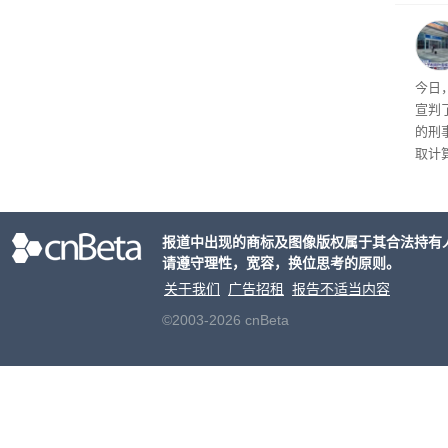
王》
品，
美元)
多被
今日
宣判
的刑
取计
个月
元罚
报道中出现的商标及图像版权属于其合法持有
请遵守理性，宽容，换位思考的原则。
关于我们
广告招租
报告不适当内容
©2003-2026 cnBeta