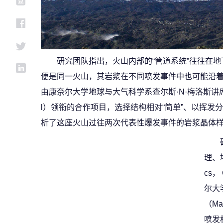
研究团队指出，火山内部的“管道系统”往往在
便是同一火山，其岩浆在不同喷发事件中也可能沿
由康奈尔大学地球与大气科学系查尔斯·N·梅洛斯讲席教授
l）领衔的合作项目，选择结构相对“简单”、以挥发
析了这座火山过往两次代表性爆发事件的岩浆晶体
理、地
cs，
尔大
（Ma
喷发