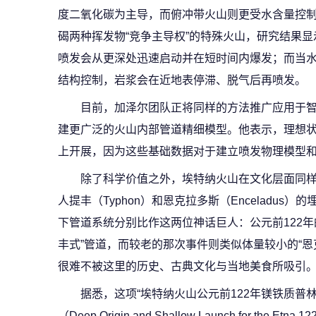
度二氧化碳为主导，而俯冲带火山则更受水含量控
碣两种挥发物“竞争主导权”的特殊火山，研究结果
喷发会从更深处迅速启动并在短时间内爆发；而当
结构控制，岩浆会在近地表停滞、脱气后再喷发。
目前，加泽尔团队正将同样的方法推广应用于
建更广泛的火山内部管道精细模型。他表示，理想
上开展，因为这些基础数据对于建立喷发物理模型
除了科学价值之外，埃特纳火山在文化层面同
人提丰（Typhon）和恩克拉多斯（Enceladu
下管道系统分别比作这两位神话巨人：公元前122年
丰式”管道，而较老的那次事件则类似体量较小的“恩
很难不被这里的历史、古典文化与当地美食所吸引
据悉，这项“埃特纳火山公元前122年镁铁质普
（Deep Origin and Shallow Launch for the Etna 1