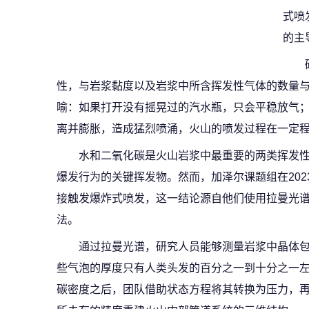
式喷
的主
性，与岩浆黏度以及岩浆中所含挥发性气体的数量
喻：如果打开没有摇晃过的汽水瓶，只会平稳放气
离并膨胀，造成猛烈喷涌，火山的喷发过程在一定
水和二氧化碳是火山岩浆中最重要的两类挥发
爆发行为的关键挥发物。然而，加泽尔课题组在20
接触发爆炸式喷发，这一结论源自他们使用拉曼光
法。
通过拉曼光谱，研究人员能够测量岩浆中晶体
些气泡的厚度只有人类头发的百分之一到十分之一
碳密度之后，团队借助状态方程将其转换为压力，