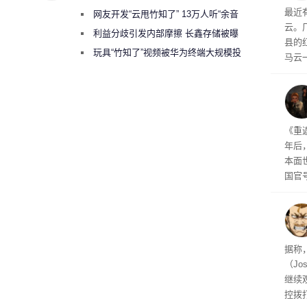
业
最近
网友开发“云甩竹知了” 13万人听“余音
云。
绕梁”
利益分歧引发内部摩擦 长鑫存储被曝
县的
曾将华为驻场工程师驱逐出研发基地
玩具“竹知了”视频被华为终端大规模投
马云
诉下架
得挺
年审
《重
年后
本面
国官
相关
的审
据称
（Jo
继续
控拨