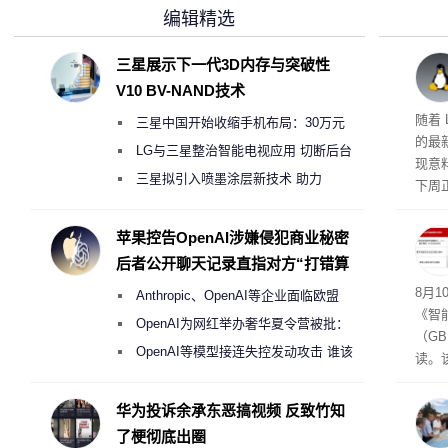
编辑精选
三星展示下一代3D内存与突破性
V10 BV-NAND技术
版体
随着 L
三星中国开始收缩手机布局：30万元
的最
月销售额不达标门店 将被逐步清退
LG与三星整治智能电视应用 切断后台
现意
偷偷共享带宽的违规行为
三星拟引入喷墨涂层新技术 助力
下周正
Galaxy S27 Ultra进一步缩减镜头模组厚
可接
度
苹果控告OpenAI涉嫌侵犯商业秘密
后者公开聊天记录直指对方“打错算
盘”
成合
8月10
Anthropic、OpenAI等企业面临欧盟
《智
《人工智能法案》全新执法权限审查
OpenAI为网红举办奢华夏令营被批：
（GB
2000美元一晚 遭讽“反乌托邦”
OpenAI等模型接连失控发动攻击 谁该
读。该
承担法律责任？
日起
在中
华为投诉余承东恶搞视频 反致竹知
了梗彻底出圈