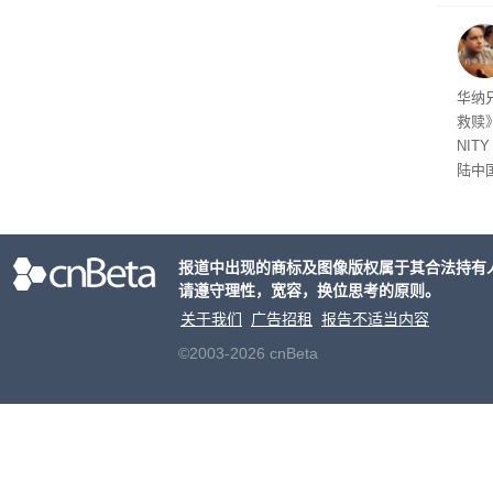
脏话
一个
恐怖
华纳
救赎》
NIT
陆中
大家
事。
报道中出现的商标及图像版权属于其合法持有
请遵守理性，宽容，换位思考的原则。
关于我们
广告招租
报告不适当内容
©2003-2026 cnBeta