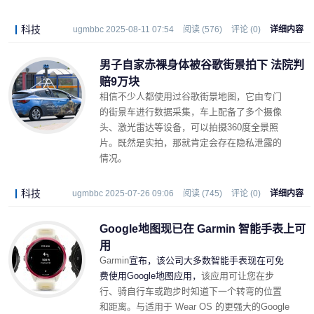
科技
ugmbbc 2025-08-11 07:54
阅读 (576)
评论 (0)
详细内容
男子自家赤裸身体被谷歌街景拍下 法院判
赔9万块
相信不少人都使用过谷歌街景地图，它由专门
的街景车进行数据采集，车上配备了多个摄像
头、激光雷达等设备，可以拍摄360度全景照
片。既然是实拍，那就肯定会存在隐私泄露的
情况。
科技
ugmbbc 2025-07-26 09:06
阅读 (745)
评论 (0)
详细内容
Google地图现已在 Garmin 智能手表上可
用
Garmin
宣布，该公司大多数智能手表现在可免
费使用Google地图应用，
该应用可让您在步
行、骑自行车或跑步时知道下一个转弯的位置
和距离。
与适用于 Wear
OS 的更强大的Google