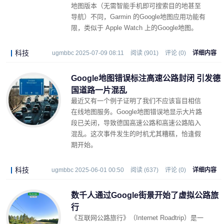
地图版本
（无需智能手机
即可
搜索目的地
甚至
导航
）不同，Garmin 的Google地图应用功能有
限，类似于 Apple Watch 上的Google地图。
科技
ugmbbc 2025-07-09 08:11
阅读 (901)
评论 (0)
详细内容
Google地图错误标注高速公路封闭 引发德
国道路一片混乱
最近又有一个例子证明了我们不应该盲目相信
在线地图服务。Google地图错误地显示大片路
段已关闭，导致德国高速公路和高速公路陷入
混乱。这次事件发生的时机尤其糟糕，恰逢假
期开始。
科技
ugmbbc 2025-06-01 00:50
阅读 (637)
评论 (0)
详细内容
数千人通过Google街景开始了虚拟公路旅
行
《互联网公路旅行》（Internet Roadtrip）是一