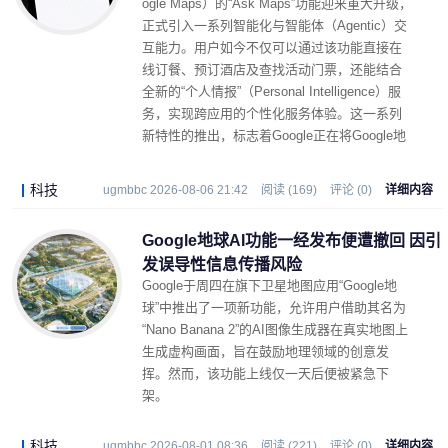
ogle Maps）的“Ask Maps”功能迎来重大升级，
正式引入一系列智能化与智能体（Agentic）交
互能力。用户如今不仅可以通过该功能直接在
线订餐、预订酒店及查找活动门票，还能结合
全新的“个人情报”（Personal Intelligence）服
务，实现跨应用的个性化服务体验。这一系列
新特性的推出，标志着Google正在将Google地
图从单一的导航工具，加速转型为能够协助用
户处理现实生活复杂任务的全能型助手。
科技
ugmbbc 2026-08-06 21:42
阅读 (169)
评论 (0)
详细内容
Google地球AI功能一经发布便遭撤回 因引
发误导性信息传播风险
Google于周四在旗下卫星地图应用“Google地
球”中推出了一项新功能，允许用户借助其名为
“Nano Banana 2”的AI图像生成器在真实地图上
生成虚构画面，旨在鼓励地理领域的创意发
挥。然而，该功能上线仅一天后便被紧急下
架。
科技
ugmbbc 2026-08-01 08:36
阅读 (221)
评论 (0)
详细内容