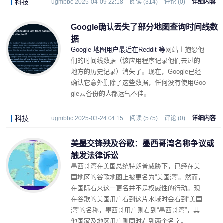
科技
ugmbbc 2025-04-09 22:18
阅读 (314)
评论 (0)
详细内容
Google确认丢失了部分地图查询时间线数
据
Google 地图用户最近在Reddit 等
网站上抱怨他
们的时间线数据（该应用程序记录他们去过的
地方的历史记录）消失了。现在，Google已经
确认它意外删除了这些数据，任何没有使用Goo
gle云备份的人都运气不佳。
科技
ugmbbc 2025-03-24 04:15
阅读 (575)
评论 (0)
详细内容
美墨交锋殃及谷歌：墨西哥湾名称争议或
触发法律诉讼
墨西哥湾在美国总统特朗普威胁下，已经在美
国地区的谷歌地图上被更名为“美国湾”。然而，
在国际看来这一更名并不是权威性的行动。现
在谷歌的美国用户看到这片水域时会看到“美国
湾”的名称，墨西哥用户则看到“墨西哥湾”，其
他国家及地区用户则同时看到两个名字。