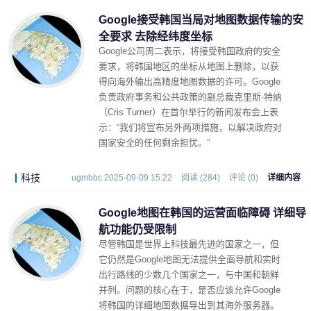
Google接受韩国当局对地图数据传输的安
全要求 去除经纬度坐标
Google公司周二表示，将接受韩国政府的安全
要求，将韩国地区的坐标从地图上删除，以获
得向海外输出高精度地图数据的许可。Google
负责政府事务和公共政策的副总裁克里斯·特纳
（Cris Turner）在首尔举行的新闻发布会上表
示：“我们将宣布另外两项措施，以解决政府对
国家安全的任何剩余担忧。”
科技
ugmbbc 2025-09-09 15:22
阅读 (284)
评论 (0)
详细内容
Google地图在韩国的运营面临障碍 详细导
航功能仍受限制
尽管韩国是世界上科技最先进的国家之一，但
它仍然是Google地图无法提供全面导航和实时
出行路线的少数几个国家之一，与中国和朝鲜
并列。问题的核心在于，是否应该允许Google
将韩国的详细地图数据导出到其海外服务器。