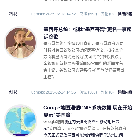
科技
ugmbbc 2025-02-18 14:52
阅读 (669)
评论 (0)
详细内容
墨西哥总统：或就“墨西哥湾”更名一事起
诉谷歌
墨西哥总统辛鲍姆13日宣布，墨西哥政府必要
时将对美国谷歌公司提起民事诉讼，指控其
单
方面将墨西哥湾更名为“美国湾”
的“错误做法”。
辛鲍姆在首都墨西哥城国家宫举行的新闻发布
会上说，谷歌公司的更名行为
“严重侵犯墨西哥
主权”
。
科技
ugmbbc 2025-02-14 14:55
阅读 (363)
评论 (0)
详细内容
Google地图遵循GNIS系统数据 现在开始
显示"美国湾"
Google地图
现在为美国的网络和移动用户显
示
"美国湾"，而不是"墨西哥湾"。 在特朗普政府
今天正式更改墨西哥东海岸和佛罗里达州之间