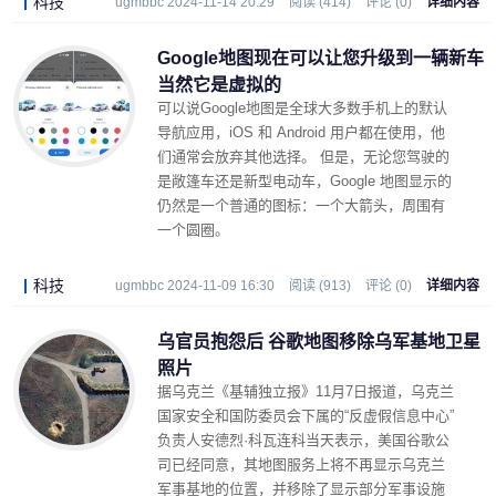
科技
ugmbbc 2024-11-14 20:29
阅读 (414)
评论 (0)
详细内容
Google地图现在可以让您升级到一辆新车
当然它是虚拟的
可以说Google地图是全球大多数手机上的默认
导航应用，iOS 和 Android 用户都在使用，他
们通常会放弃其他选择。 但是，无论您驾驶的
是敞篷车还是新型电动车，Google 地图显示的
仍然是一个普通的图标：一个大箭头，周围有
一个圆圈。
科技
ugmbbc 2024-11-09 16:30
阅读 (913)
评论 (0)
详细内容
乌官员抱怨后 谷歌地图移除乌军基地卫星
照片
据乌克兰《基辅独立报》11月7日报道，乌克兰
国家安全和国防委员会下属的“反虚假信息中心”
负责人安德烈·科瓦连科当天表示，美国谷歌公
司已经同意，其地图服务上将不再显示乌克兰
军事基地的位置，并移除了显示部分军事设施