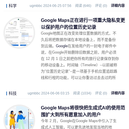
科学
ugmbbc 2024-06-25 07:56
阅读 (646)
评论 (0)
详细内容
Google Maps正在进行一项重大隐私变更
以保护用户的位置历史记录
Google地图正在改变处理位置数据的方式，不
久后将把数据存储在本地设备上，而不是备份
到云端。
Google
在发给用户的一封电子邮件
中
说，
在
Google
开始删除旧数据之前，
用户必须
在 12 月 1 日
之前把你所有的旅行记录保存到你
的移动设备上。时间轴（Timeline）--以前被称
为"位置历史记录"--是一项基于手机位置追踪路
线和行程的功能，可以让你重访过去去过的所
有地方。
科技
ugmbbc 2024-06-06 03:15
阅读 (1034)
评论 (0)
详细内容
Google Maps将很快把生成式AI的使用范
围扩大到所有愿意加入的用户
今年 2 月，Google在Google Maps中引入了生
成式人工智能，可以更先进地发现当地的地