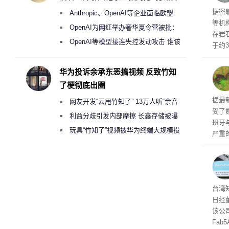
还曾
盘”
非奔
据密
Anthropic、OpenAI等企业面临欧盟
份的
等机
《人工智能法案》全新执法权限审查
OpenAI为网红举办奢华夏令营被批：
在岩
2000美元一晚 遭讽“反乌托邦”
OpenAI等模型接连失控发动攻击 谁该
于约
承担法律责任？
中犬（
今在
华为投诉余承东恶搞视频 反致竹知
科化
了梗彻底出圈
犬科
大火
据最
网友开发“云甩竹知了” 13万人听“余音
受了
绕梁”
利益分歧引发内部摩擦 长鑫存储被曝
班牙
曾将华为驻场工程师驱逐出研发基地
玩具“竹知了”视频被华为终端大规模投
严重
诉下架
以及
汹涌
并毁
DR
台湾
日经
该公司
Fab