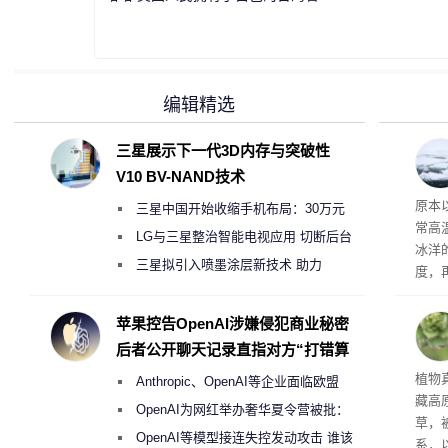
编辑精选
三星展示下一代3D内存与突破性
V10 BV-NAND技术
度
原本
三星中国开始收缩手机布局：30万元
常高
月销售额不达标门店 将被逐步清退
LG与三星整治智能电视应用 切断后台
冰洋
偷偷共享带宽的违规行为
三星拟引入喷墨涂层新技术 助力
度，
Galaxy S27 Ultra进一步缩减镜头模组厚
打破
度
苹果控告OpenAI涉嫌侵犯商业秘密
后者公开聊天记录直指对方“打错算
盘”
草实
植物
Anthropic、OpenAI等企业面临欧盟
藏高
《人工智能法案》全新执法权限审查
OpenAI为网红举办奢华夏令营被批：
草，
2000美元一晚 遭讽“反乌托邦”
OpenAI等模型接连失控发动攻击 谁该
系，