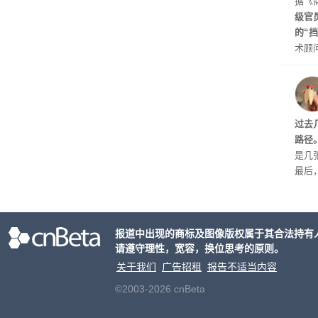
据《
级官
的“
术顾问
s)
划》
公司
原因
过去
起来
路径
是几
最后
生。
头确
关。
报道中出现的商标及图像版权属于其合法持有
请遵守理性，宽容，换位思考的原则。
关于我们
广告招租
报告不适当内容
©2003-2026 cnBeta