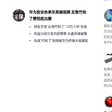
承担法律责任？
也证
的植
华为投诉余承东恶搞视频 反致竹知
了梗彻底出圈
突破
据知
网友开发“云甩竹知了” 13万人听“余音
为20
绕梁”
利益分歧引发内部摩擦 长鑫存储被曝
的机
曾将华为驻场工程师驱逐出研发基地
玩具“竹知了”视频被华为终端大规模投
年iP
诉下架
尺寸
如果
连接
选择
的U
如果
不算
在华硕
些用
起来