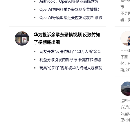
家中
Anthropic、OpenAI等企业面临欧盟
市…
《人工智能法案》全新执法权限审查
OpenAI为网红举办奢华夏令营被批：
不是
2000美元一晚 遭讽“反乌托邦”
OpenAI等模型接连失控发动攻击 谁该
器，
承担法律责任？
都是“
起特
华为投诉余承东恶搞视频 反致竹知
用“
了梗彻底出圈
“薅”
202
网友开发“云甩竹知了” 13万人听“余音
元。
了新一
绕梁”
利益分歧引发内部摩擦 长鑫存储被曝
亿，
曾将华为驻场工程师驱逐出研发基地
玩具“竹知了”视频被华为终端大规模投
斯拉
诉下架
mpr
第二
是F
据El
方近
公里/
里/
己没