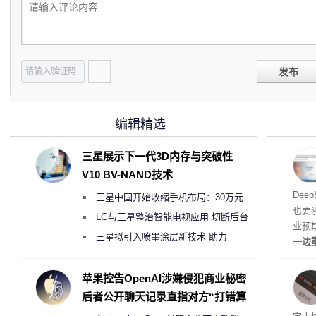
发布
编辑精选
三星展示下一代3D内存与突破性
V10 BV-NAND技术
梁文
Dee
三星中国开始收缩手机布局：30万元
也要
月销售额不达标门店 将被逐步清退
LG与三星整治智能电视应用 切断后台
业预
偷偷共享带宽的违规行为
三星拟引入喷墨涂层新技术 助力
一边
Galaxy S27 Ultra进一步缩减镜头模组厚
亿元
边宣
度
苹果控告OpenAI涉嫌侵犯商业秘密
整。
后者公开聊天记录直指对方“打错算
盘”