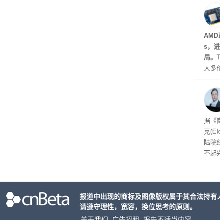
驾驶
AMD
s，
局。
大多
Gro
流架
时想
据《
克(E
陆院
不起
报道中出现的商标及图像版权属于其合法持有
请遵守理性，宽容，换位思考的原则。
关于我们
广告招租
报告不适当内容