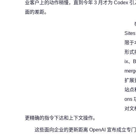
业客户上的动作稍慢，直到今年 3 月才为 Code
面的差距。
Sit
限于
形式
ix、B
me
扩展
站点
ons
对文
更精确的指令下达和上下文操作。
这些面向企业的更新距离 OpenAI 宣布成立专门服