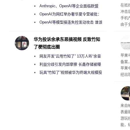
盘”
系列
在抵
Anthropic、OpenAI等企业面临欧盟
冲击
《人工智能法案》全新执法权限审查
OpenAI为网红举办奢华夏令营被批：
手机
2000美元一晚 遭讽“反乌托邦”
OpenAI等模型接连失控发动攻击 谁该
由于
承担法律责任？
本压
ne
华为投诉余承东恶搞视频 反致竹知
前受
了梗彻底出圈
保持
了
苹果
网友开发“云甩竹知了” 13万人听“余音
备案
绕梁”
利益分歧引发内部摩擦 长鑫存储被曝
苹果
曾将华为驻场工程师驱逐出研发基地
玩具“竹知了”视频被华为终端大规模投
经出
诉下架
ac 
内窥
来自
表最
游玩
能，