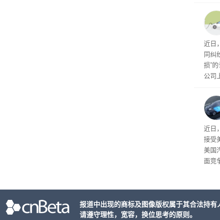
球》
训练
近日
同纠
损”
公司
先生
事故
给打
近日
接受
美国
面竞
有一
性。
报道中出现的商标及图像版权属于其合法持有
请遵守理性，宽容，换位思考的原则。