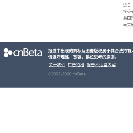
给打
近日
接受
美国
面竞
有一
性。
报道中出现的商标及图像版权属于其合法持有
请遵守理性，宽容，换位思考的原则。
关于我们
广告招租
报告不适当内容
©2003-2026 cnBeta