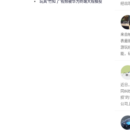
曾将华为驻场工程师驱逐出研发基地
玩具“竹知了”视频被华为终端大规模投
经出
诉下架
ac 
内窥
来自
表最
游玩
能，
球》
训练
近日
同纠
损”
公司
先生
事故