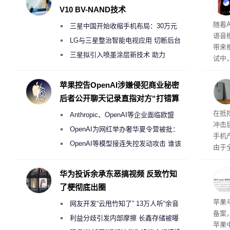
V10 BV-NAND技术
理”
随着A
三星中国开始收缩手机布局：30万元
语音
月销售额不达标门店 将被逐步清退
LG与三星整治智能电视应用 切断后台
带来
偷偷共享带宽的违规行为
三星拟引入喷墨涂层新技术 助力
试中，
Galaxy S27 Ultra进一步缩减镜头模组厚
的自
互的
度
苹果控告OpenAI涉嫌侵犯商业秘密
桌面
后者公开聊天记录直指对方“打错算
盘”
系列
在抵
Anthropic、OpenAI等企业面临欧盟
冲击
《人工智能法案》全新执法权限审查
OpenAI为网红举办奢华夏令营被批：
手机
2000美元一晚 遭讽“反乌托邦”
OpenAI等模型接连失控发动攻击 谁该
由于
承担法律责任？
本压
ne
华为投诉余承东恶搞视频 反致竹知
前受
了梗彻底出圈
保持
了
苹果
网友开发“云甩竹知了” 13万人听“余音
备案
绕梁”
利益分歧引发内部摩擦 长鑫存储被曝
苹果