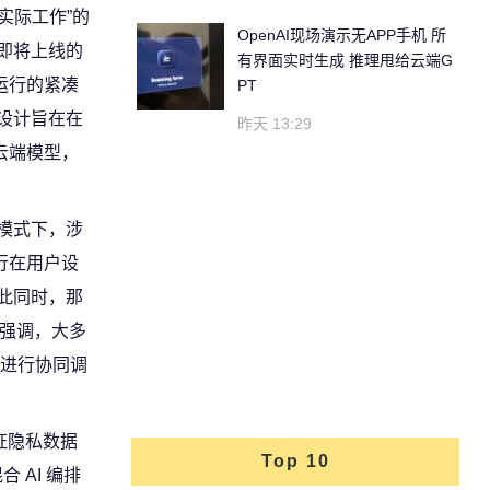
户完成实际工作”的
OpenAI现场演示无APP手机 所
即将上线的
有界面实时生成 推理甩给云端G
运行的紧凑
PT
设计旨在在
昨天 13:29
云端模型，
e）模式下，涉
行在用户设
此同时，那
 强调，大多
进行协同调
在保证隐私数据
Top 10
 AI 编排