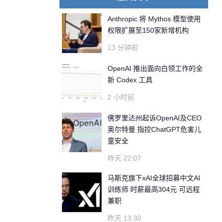
Anthropic 将 Mythos 模型使用
权限扩展至150家新增机构
13 分钟前
OpenAI 推出面向白领工作的全
新 Codex 工具
2 小时前
佛罗里达州起诉OpenAI及CEO
奥尔特曼 指控ChatGPT危害儿
童安全
昨天 22:07
马斯克旗下xAI全球招募中文AI
训练师 时薪最高304元 可远程
兼职
昨天 13:30