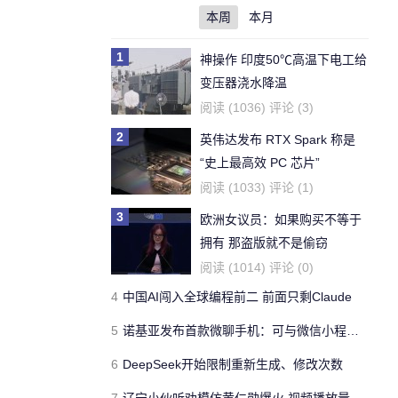
本周
本月
1
神操作 印度50℃高温下电工给
变压器浇水降温
阅读 (1036) 评论 (3)
2
英伟达发布 RTX Spark 称是
“史上最高效 PC 芯片”
阅读 (1033) 评论 (1)
3
欧洲女议员：如果购买不等于
拥有 那盗版就不是偷窃
阅读 (1014) 评论 (0)
4
中国AI闯入全球编程前二 前面只剩Claude
5
诺基亚发布首款微聊手机：可与微信小程序视频通话 售价199元
6
DeepSeek开始限制重新生成、修改次数