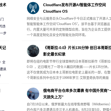
D技术
Cloudflare发布开源AI智能体工作空间
Cloudflare OS
网络安全与云服务巨头Cloudflare于今日正式推出了开源人
标门
智能智能体工作空间“Cloudflare OS”。该平台基于浏览器运
的违
行，内置大量可共享的定制微型应用，旨在为企业员工提供
进一步
一个高度定制化且安全的智能化协同环境。
天记
《哥斯拉-0.0》片长135分钟 创日本哥斯
影史最长纪录
即将在纽约电影节举行全球首映的日本哥斯拉新作《哥斯拉
案》全
0.0》，近日曝光了一项令人瞩目的数据——片长135分钟。
 遭讽
这不仅使其成为日本本土哥斯拉电影史上最长的一部，在整
？
个哥斯拉系列中也仅次于1998年罗兰·艾默里奇执导的美版
《哥斯拉》(139分钟)，位列系列第二。
圈
俄电商平台仓库多次遭袭 有中国外贸商“
天损失上万”
自7月18日以来，俄罗斯最大在线零售商野莓（Wildberries
的仓库已多次遭遇乌克兰无人机袭击。8月2日至5日，野莓