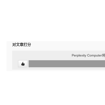
对文章打分
Perplexity Co
0
(undefined%)