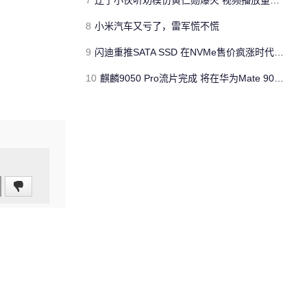
7
辽宁小伙听劝模仿黄仁勋爆火 视频播放量破百万
8
小米汽车又亏了，雷军慌不慌
9
闪迪重推SATA SSD 在NVMe售价疯涨时代为PC用户找出路
10
麒麟9050 Pro流片完成 将在华为Mate 90首发