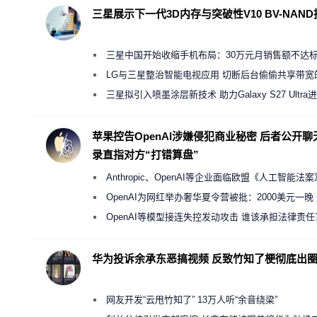
三星展示下一代3D内存与突破性V10 BV-NAN
三星中国开始收缩手机布局：30万元月销售额不达
店 将被逐步清退
LG与三星整治智能电视应用 切断后台偷偷共享带宽
规行为
三星拟引入喷墨涂层新技术 助力Galaxy S27 Ultra
缩减镜头模组厚度
苹果控告OpenAI涉嫌侵犯商业秘密 后者公开聊
录直指对方“打错算盘”
Anthropic、OpenAI等企业面临欧盟《人工智能法
新执法权限审查
OpenAI为网红举办奢华夏令营被批：2000美元一晚
“反乌托邦”
OpenAI等模型接连失控发动攻击 谁该承担法律责任
华为投诉余承东恶搞视频 反致竹知了梗彻底出
网友开发“云甩竹知了” 13万人听“余音绕梁”