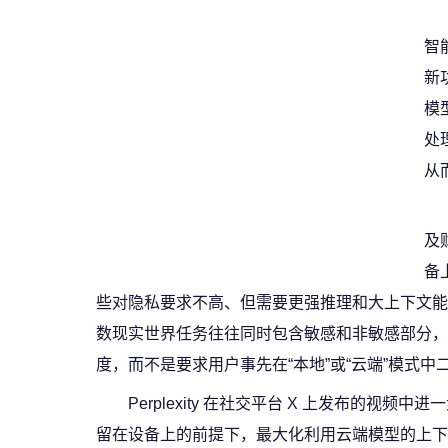
智
新
模
处
从
及
备
些对隐私要求不高、但需要更强推理和大上下文能力的
数现实世界任务往往同时包含敏感和非敏感部分，
度，而不是要求用户事先在“本地”或“云端”模式中
Perplexity 在社交平台 X 上发布的视频中进
留在设备上的前提下，最大化利用云端模型的上下文窗