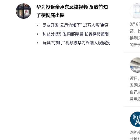
华为投诉余承东恶搞视频 反致竹知
了梗彻底出圈
8月
网友开发“云甩竹知了” 13万人听“余音
馈，
绕梁”
利益分歧引发内部摩擦 长鑫存储被曝
换刷
曾将华为驻场工程师驱逐出研发基地
玩具“竹知了”视频被华为终端大规模投
的新
诉下架
补货
近日
发网
自己
月电
频繁
网络安
式推