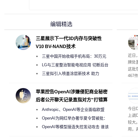
编辑精选
三星展示下一代3D内存与突破性
V10 BV-NAND技术
近日
三星中国开始收缩手机布局：30万元
牌处
月销售额不达标门店 将被逐步清退
LG与三星整治智能电视应用 切断后台
这批
偷偷共享带宽的违规行为
三星拟引入喷墨涂层新技术 助力
46
Galaxy S27 Ultra进一步缩减镜头模组厚
拍卖
与，
度
苹果控告OpenAI涉嫌侵犯商业秘密
后者公开聊天记录直指对方“打错算
盘”
将大
今日
Anthropic、OpenAI等企业面临欧盟
上调D
《人工智能法案》全新执法权限审查
OpenAI为网红举办奢华夏令营被批：
较大
2000美元一晚 遭讽“反乌托邦”
OpenAI等模型接连失控发动攻击 谁该
用，
承担法律责任？