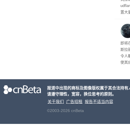
udf
置大
业员
化协
纪录
即将
斯拉
令人
使其
一部
年罗
9分
报道中出现的商标及图像版权属于其合法持有
请遵守理性，宽容，换位思考的原则。
关于我们
广告招租
报告不适当内容
©2003-2026 cnBeta