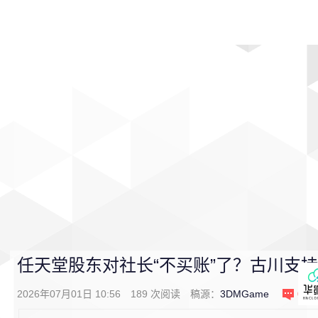
首页
影视
音乐
游戏
动漫
排行
任天堂股东对社长“不买账”了？古川支
2026年07月01日 10:56
189
次阅读
稿源：
3DMGame
0
条