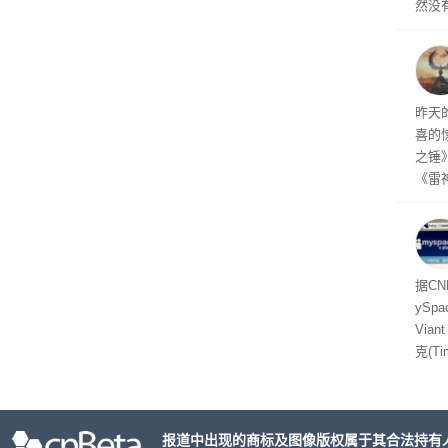
然没
就开
有品
着—
线了
昨天
喜的
之锤
《雷
mes
ox、
出震
据C
yS
Via
克(T
ris
合适
户对
报道中出现的商标及图像版权属于其合法持有
算法