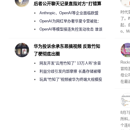
与西
后者公开聊天记录直指对方“打错算
盘”
Co
时代
Anthropic、OpenAI等企业面临欧盟
了。昨
《人工智能法案》全新执法权限审查
OpenAI为网红举办奢华夏令营被批：
起，自
2000美元一晚 遭讽“反乌托邦”
OpenAI等模型接连失控发动攻击 谁该
o、M
承担法律责任？
自动模
和操
华为投诉余承东恶搞视频 反致竹知
命令
了梗彻底出圈
起来，
期
Roc
网友开发“云甩竹知了” 13万人听“余音
防御
冒险
气将
绕梁”
利益分歧引发内部摩擦 长鑫存储被曝
母公司T
发效
曾将华为驻场工程师驱逐出研发基地
玩具“竹知了”视频被华为终端大规模投
在最近
诉下架
时，Ta
ss 
悄悄
8月
所料
个连