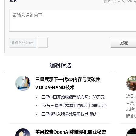
登录
还可以输入
320
发布
编辑精选
三星展示下一代3D内存与突破性
V10 BV-NAND技术
肉串
近日
三星中国开始收缩手机布局：30万元
友：
人贾
月销售额不达标门店 将被逐步清退
LG与三星整治智能电视应用 切断后台
品牌
偷偷共享带宽的违规行为
三星拟引入喷墨涂层新技术 助力
牌首
Galaxy S27 Ultra进一步缩减镜头模组厚
访发
者均
度
苹果控告OpenAI涉嫌侵犯商业秘密