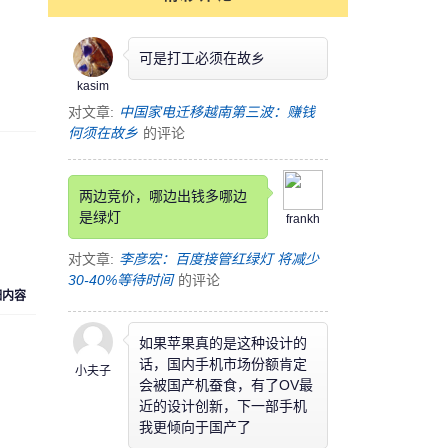
可是打工必须在故乡
kasim
对文章:
中国家电迁移越南第三波：赚钱
何须在故乡
的评论
两边竞价，哪边出钱多哪边
是绿灯
frankh
对文章:
李彦宏：百度接管红绿灯 将减少
30-40%等待时间
的评论
细内容
如果苹果真的是这种设计的
话，国内手机市场份额肯定
小夫子
会被国产机蚕食，有了OV最
近的设计创新，下一部手机
我更倾向于国产了