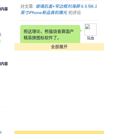
对文章:
玻璃后盖+窄边框刘海屏:6.5与6.1
细内容
英寸iPhone新品真机曝光
的评论
照这理论，熊猫烧香算国产
1
精英换图标软件了。
玩血
本
全部展开
对文章:
快压发布告用户书 称国产软件生
存实乃不易
的评论
细内容
这锤子也是锤子得狠，改个
铲铲名字
cyk553312
对文章:
罗永浩自曝锤子科技要改名：“锤
子”在四川不太雅观
的评论
[s:哭]看到Annual Income那
项我估计在座各位都活不长
魏魏
了。。。。
更