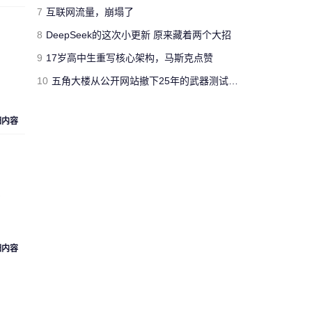
jimmyfluore
7
互联网流量，崩塌了
对文章:
玩家网吧玩《绝地求生：大逃
8
DeepSeek的这次小更新 原来藏着两个大招
杀》开挂被制裁 网管无限重启其电脑
的
评论
9
17岁高中生重写核心架构，马斯克点赞
10
五角大楼从公开网站撤下25年的武器测试报告 担心对手借AI挖掘漏洞
“人工智障”果不其然。[s:黑]
Cloud_Atlas
细内容
对文章:
Siri再闹乌龙：将西语神曲
《Despacito》认作保加利亚国歌
的评论
，
“复兴号”从北京到上海跑一
趟，单程1318公里，记录的
匿名人士
数据达300多兆。相比之下，
73万字的《红楼梦》所占数
细内容
据空间仅有1.7兆。 亏你想的
出来 这么比
来自
湖北武汉
的匿名人士对文章:
“复兴号”