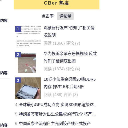
CBer 热度
对文章:
你还能活多久？这个寿命计算器
可以给出答案
点击率
的评论
评论量
细内容
鸿蒙智行发布“竹知了”相关情
1
刚看完王老吉的贴，刚下的
况说明
结论，老鼠实验不适用于
牛天王
阅读 (1366) 评论 (7)
人。
华为投诉余承东恶搞视频 反致
2
对文章:
吃胖算我输 华人学者今日带来减
竹知了梗彻底出圈
肥新思路
的评论
阅读 (1374) 评论 (4)
细内容
18岁小伙重金怒囤20根DDR5
3
开了一年了，操控很好 -
内存 押注15年后翻5倍
Forza Horizon 3 用户
Yeb123
阅读 (488) 评论 (3)
对文章:
全球最快量产SUV兰博基尼Urus
4
全球最小GPU成功点亮 实测3D图形渲染达15帧
正式发布 中国售价313万
的评论
5
特朗普签署针对出生公民权的行政令 将严厉打击“生育旅游”
6
中国首条全流程自主光刻胶产线正式投产
国有国法，咖有咖规
细内容