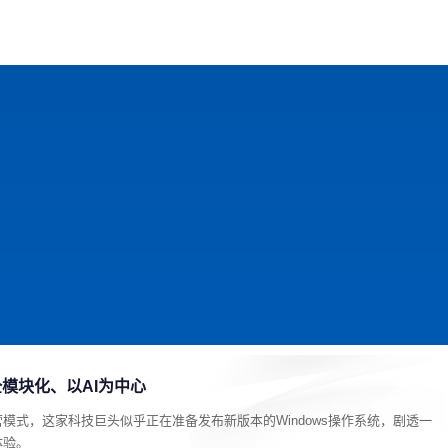
戏
动漫
趣闻
科学
软件
主题
排行
完全模块化、以AI为中心
模式，这家科技巨头似乎正在准备发布新版本的Windows操作系统，剧透一
体验。