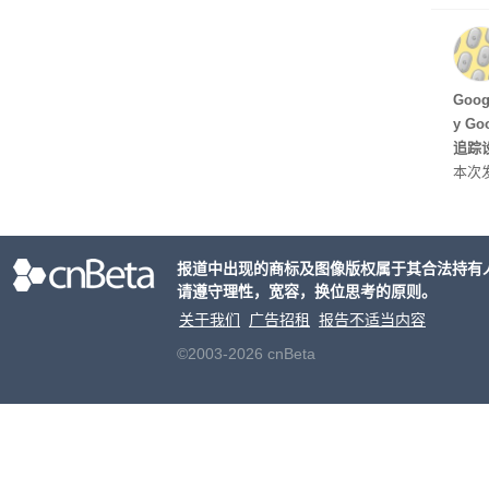
C 架
型，原
ss 
Hu
Goo
y G
追踪设
本次发
列手机
新硬
果Air
报道中出现的商标及图像版权属于其合法持有
摩托罗
请遵守理性，宽容，换位思考的原则。
开正
关于我们
广告招租
报告不适当内容
©2003-2026 cnBeta