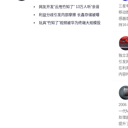
传感
三星
网友开发“云甩竹知了” 13万人听“余音
移动
绕梁”
利益分歧引发内部摩擦 长鑫存储被曝
感器
曾将华为驻场工程师驱逐出研发基地
玩具“竹知了”视频被华为终端大规模投
持16
诉下架
光拍
文档
独立游
引发
在利用
内容
tage 
有五
200
一代
处理器
提升