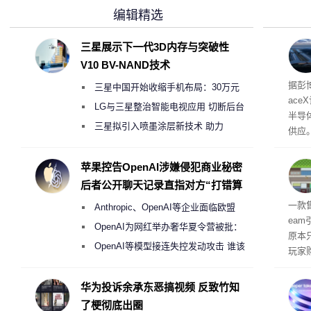
编辑精选
三星展示下一代3D内存与突破性
V10 BV-NAND技术
电
据彭
三星中国开始收缩手机布局：30万元
ace
月销售额不达标门店 将被逐步清退
LG与三星整治智能电视应用 切断后台
半导
偷偷共享带宽的违规行为
三星拟引入喷墨涂层新技术 助力
供应
Galaxy S27 Ultra进一步缩减镜头模组厚
赖利·
开会
度
苹果控告OpenAI涉嫌侵犯商业秘密
取“
后者公开聊天记录直指对方“打错算
的电
盘”
全退
一款
Anthropic、OpenAI等企业面临欧盟
ea
《人工智能法案》全新执法权限审查
OpenAI为网红举办奢华夏令营被批：
原本
2000美元一晚 遭讽“反乌托邦”
OpenAI等模型接连失控发动攻击 谁该
玩家
承担法律责任？
过，
入仅剩
华为投诉余承东恶搞视频 反致竹知
了梗彻底出圈