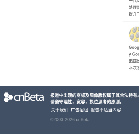
一代
处理器
提升
C 架
型，原
ss 
Hu
Goo
y G
追踪设
本次发
列手机
新硬
果Air
报道中出现的商标及图像版权属于其合法持有
摩托罗
请遵守理性，宽容，换位思考的原则。
开正
关于我们
广告招租
报告不适当内容
©2003-2026 cnBeta