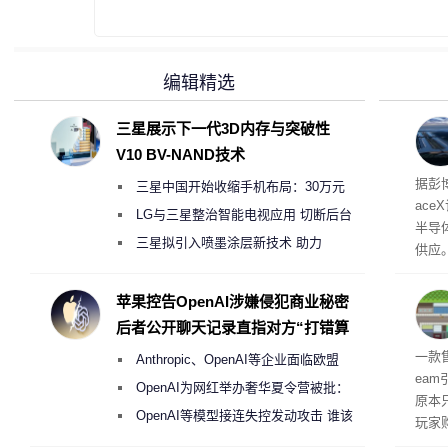
编辑精选
三星展示下一代3D内存与突破性
V10 BV-NAND技术
电
据彭
三星中国开始收缩手机布局：30万元
ace
月销售额不达标门店 将被逐步清退
LG与三星整治智能电视应用 切断后台
半导
偷偷共享带宽的违规行为
三星拟引入喷墨涂层新技术 助力
供应
Galaxy S27 Ultra进一步缩减镜头模组厚
赖利·
开会
度
苹果控告OpenAI涉嫌侵犯商业秘密
取“
后者公开聊天记录直指对方“打错算
的电
盘”
全退
一款
Anthropic、OpenAI等企业面临欧盟
ea
《人工智能法案》全新执法权限审查
OpenAI为网红举办奢华夏令营被批：
原本
2000美元一晚 遭讽“反乌托邦”
OpenAI等模型接连失控发动攻击 谁该
玩家
承担法律责任？
过，