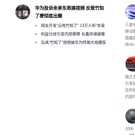
入仅剩
华为投诉余承东恶搞视频 反致竹知
了梗彻底出圈
传感
三星
网友开发“云甩竹知了” 13万人听“余音
移动
绕梁”
利益分歧引发内部摩擦 长鑫存储被曝
感器
曾将华为驻场工程师驱逐出研发基地
玩具“竹知了”视频被华为终端大规模投
持16
诉下架
光拍
文档
独立游
引发
在利用
内容
tage 
有五
200