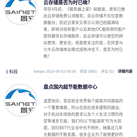
云存储是否为时已晚？
早在4月初，《服务器之家》就报道，景安已推
出云存储免费公测服务，且云存储不仅仅是数
据备份；而近日景安又表示公测已经圆满结
束，即将对现有客户以及其他IDC服务商的客户
提供最快云存储服务，此云存储可以使您的网
站更快、更安全。但我更关注的是，在阿里与
七牛云存储商业模式成熟冲击下，是否为时已
晚？
科技
teikaei 2016-06-01 09:59
阅读 (586)
评论 (0)
详细内容
盘点国内超节能数据中心
温室效应，是目前全世界每个国家共同面临的
一个重要难题，所以在现在很多建筑的建设、
对于机动车排放的要求以及个人生活习惯的改
变等诸多方面，我们均以“节能减排”作为大前
提。回归到IT行业当中也不例外，随着近几年
大数据的不断发展，很多企业为了能够更好的