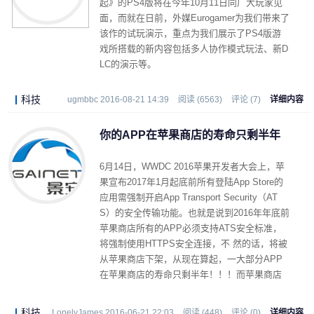
起》的PS4版将在今年10月11日同广大玩家见
面，而就在日前，外媒Eurogamer为我们带来了
该作的试玩演示，重点为我们展示了PS4版游
戏所搭载的新内容包括多人协作模式玩法、新D
LC的演示等。
科技
ugmbbc 2016-08-21 14:39
阅读 (6563)
评论 (7)
详细内容
你的APP在苹果商店的寿命只剩半年
6月14日，WWDC 2016苹果开发者大会上，苹
果宣布2017年1月起底前所有登陆App Store的
应用需强制开启App Transport Security（AT
S）的安全传输功能。也就是说到2016年年底前
苹果商店所有的APP必须支持ATS安全标准，
将强制使用HTTPS安全连接，不 然的话，将被
从苹果商店下架，从现在算起，一大部分APP
在苹果商店的寿命只剩半年！！！而苹果商店
这一平台对于APP运营推广的重要性就不做赘
述了。
科技
LonelyJames 2016-06-21 22:03
阅读 (448)
评论 (0)
详细内容