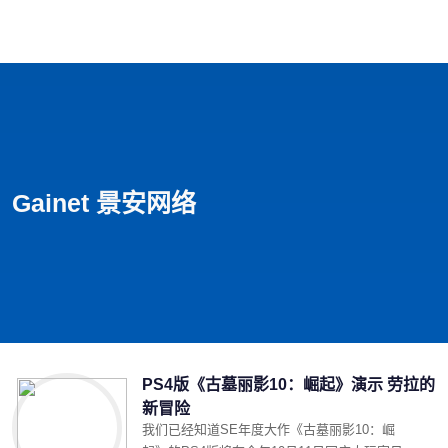
首页
影视
音乐
游戏
动漫
排行
Gainet 景安网络
PS4版《古墓丽影10：崛起》演示 劳拉的
新冒险
我们已经知道SE年度大作《古墓丽影10：崛