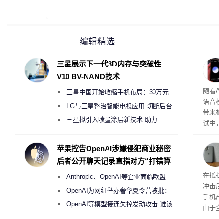
编辑精选
三星展示下一代3D内存与突破性
V10 BV-NAND技术
理”
随着A
三星中国开始收缩手机布局：30万元
语音
月销售额不达标门店 将被逐步清退
LG与三星整治智能电视应用 切断后台
带来
偷偷共享带宽的违规行为
三星拟引入喷墨涂层新技术 助力
试中，
Galaxy S27 Ultra进一步缩减镜头模组厚
的自
互的
度
苹果控告OpenAI涉嫌侵犯商业秘密
桌面
后者公开聊天记录直指对方“打错算
盘”
系列
在抵
Anthropic、OpenAI等企业面临欧盟
冲击
《人工智能法案》全新执法权限审查
OpenAI为网红举办奢华夏令营被批：
手机
2000美元一晚 遭讽“反乌托邦”
OpenAI等模型接连失控发动攻击 谁该
由于
承担法律责任？
本压