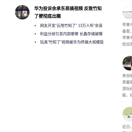
ne
华为投诉余承东恶搞视频 反致竹知
前受
了梗彻底出圈
保持
了
苹果
网友开发“云甩竹知了” 13万人听“余音
备案
绕梁”
利益分歧引发内部摩擦 长鑫存储被曝
苹果
曾将华为驻场工程师驱逐出研发基地
玩具“竹知了”视频被华为终端大规模投
经出
诉下架
ac 
内窥
来自
表最
游玩
能，
球》
训练
近日