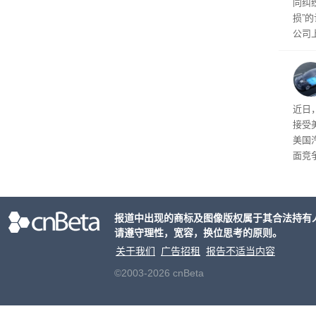
同纠
损”
公司
先生
事故
给打
近日
接受
美国
面竞
有一
性。
报道中出现的商标及图像版权属于其合法持有
请遵守理性，宽容，换位思考的原则。
关于我们
广告招租
报告不适当内容
©2003-2026 cnBeta