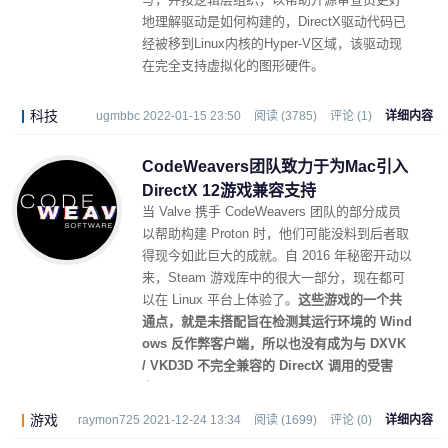
地理解驱动是如何构建的，DirectX驱动代码已
经被移到Linux内核的Hyper-V区域，该驱动现
在完全支持虚拟化的图形硬件。
科技
ugmbbc 2022-01-15 23:50
阅读 (3785)
评论 (1)
详细内容
CodeWeavers团队致力于为Mac引入
DirectX 12游戏兼容支持
当 Valve 携手 CodeWeavers 团队的部分成员
以帮助构建 Proton 时，他们可能没料到后者取
得现今如此巨大的成就。自 2016 年秘密开动以
来，Steam 游戏库中的很大一部分，现在都可
以在 Linux 平台上体验了。
这些游戏的一个共
通点，就是未搭配旨在检测其运行环境的 Wind
ows 反作弊客户端，所以也没有成为与 DXVK
/ VKD3D 不完全兼容的 DirectX 调用的受害
者。
游戏
raymon725 2021-12-24 13:34
阅读 (1699)
评论 (0)
详细内容