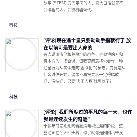
数学 (STEM) 方向学习的人，说大白话就是不
会编程的人，会被机器替代。
科技
LonelyJames 2019-07-25 07:38
阅读 (1279)
评论 (3)
详细内容
[评论]现在追个星只要动动手指就行了 放
在以前可是要出人命的
有人说周杰伦和蔡徐坤的战争，是微博站方和
资本方的一场合谋，但我更愿意将它看作一种
追星行为从实体走向“虚拟化”的标志。究竟是从
什么时候开始，偶像不再被要求一定得唱歌
好，演技好，只要“忠于人品”就可以了？
科技
LonelyJames 2019-07-23 22:12
阅读 (4085)
评论 (3)
详细内容
[评论]“我们所度过的平凡的每一天，也许
就是连续发生的奇迹”
十多年前是刚刚向着高清电视过渡的阶段，这
些动画在今天回头看，似乎就像是刚刚出来没