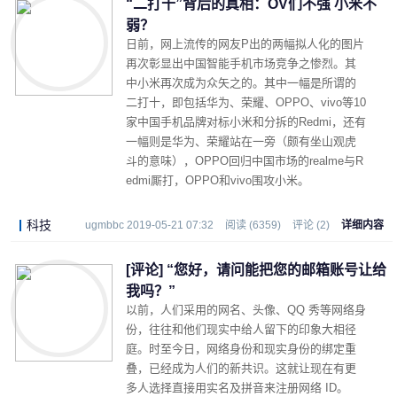
“二打十”背后的真相：OV们不强 小米不
弱？
日前，网上流传的网友P出的两幅拟人化的图片
再次彰显出中国智能手机市场竞争之惨烈。其
中小米再次成为众矢之的。其中一幅是所谓的
二打十，即包括华为、荣耀、OPPO、vivo等10
家中国手机品牌对标小米和分拆的Redmi，还有
一幅则是华为、荣耀站在一旁（颇有坐山观虎
斗的意味），OPPO回归中国市场的realme与R
edmi厮打，OPPO和vivo围攻小米。
科技
ugmbbc 2019-05-21 07:32
阅读 (6359)
评论 (2)
详细内容
[评论] “您好，请问能把您的邮箱账号让给
我吗？”
以前，人们采用的网名、头像、QQ 秀等网络身
份，往往和他们现实中给人留下的印象大相径
庭。时至今日，网络身份和现实身份的绑定重
叠，已经成为人们的新共识。这就让现在有更
多人选择直接用实名及拼音来注册网络 ID。