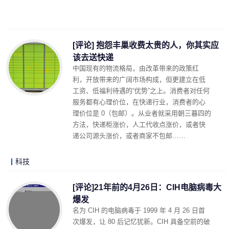
[评论] 抱怨丰巢收费太贵的人，你其实应
该去送快递
中国现有的物流格局，由改革带来的政策红
利，开放带来的广阔市场构成，但更建立在低
工资、低福利待遇的“优势”之上。消费者对任何
服务都有心理价位，在快递行业，消费者的心
理价位是 0（包邮）。从业者就采用朝三暮四的
方法，快递柜涨价，人工代收点涨价，或者快
递公司源头涨价，或者商家不包邮……
科技
LonelyJames 2020-05-11 23:27
阅读 (12238)
评论 (13)
详细内容
[评论]21年前的4月26日：CIH电脑病毒大
爆发
名为 CIH 的电脑病毒于 1999 年 4 月 26 日首
次爆发，让 80 后记忆犹新。CIH 具备空前的破