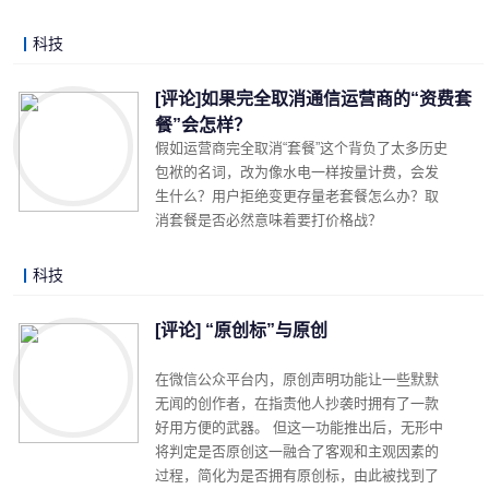
科技
LonelyJames 2019-05-17 23:20
阅读 (5558)
评论 (2)
详细内容
[评论]如果完全取消通信运营商的“资费套
餐”会怎样？
假如运营商完全取消“套餐”这个背负了太多历史
包袱的名词，改为像水电一样按量计费，会发
生什么？用户拒绝变更存量老套餐怎么办？取
消套餐是否必然意味着要打价格战？
科技
LonelyJames 2019-05-13 12:42
阅读 (4897)
评论 (4)
详细内容
[评论] “原创标”与原创
在微信公众平台内，原创声明功能让一些默默
无闻的创作者，在指责他人抄袭时拥有了一款
好用方便的武器。 但这一功能推出后，无形中
将判定是否原创这一融合了客观和主观因素的
过程，简化为是否拥有原创标，由此被找到了