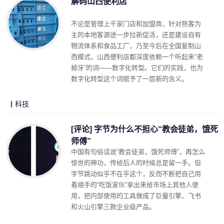
解码山西便利店
不论是管理上千家门店和加盟商，针对熟客为
主的本地客源进一步拉新促活，还是建设自有
物流体系和食品工厂，乃至今后在全国复制山
西模式，山西便利店都深度依赖一个听起来“老
掉牙”的词——数字化转型。它们的实践，也为
数字化转型这个词赋予了一层新的含义。
科技
LonelyJames 2021-08-10 15:47
阅读 (3709)
评论 (1)
详细内容
[评论] 字节为什么不担心“教会徒弟，饿死
师傅”
中国有句俗话说“教会徒弟，饿死师傅”，再怎么
惊世的神功，传给后人的时候总是留一手。但
字节跳动似乎不在乎这个，反而不断把自己用
着顺手的“吃饭家伙”拿出来给市场上其他人使
用，把内部使用的工具做成了巨量引擎、飞书
和火山引擎三款企业级产品。