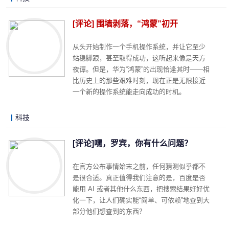
LonelyJames 2019-07-15 18:26
阅读 (5209)
评论 (1)
详细内容
[评论] 围墙剥落，“鸿蒙”初开
从头开始制作一个手机操作系统，并让它至少
站稳脚跟，甚至取得成功，这听起来像是天方
夜谭。但是，华为“鸿蒙”的出现恰逢其时——相
比历史上的那些艰难时刻，现在正是无限接近
一个新的操作系统能走向成功的时机。
科技
LonelyJames 2019-07-05 17:12
阅读 (23696)
评论 (10)
详细内容
[评论]嘿，罗宾，你有什么问题？
在官方公布事情始末之前，任何猜测似乎都不
是很合适。真正值得我们注意的是，百度是否
能用 AI 或者其他什么东西，把搜索结果好好优
化一下，让人们确实能“简单、可依赖”地查到大
部分他们想查到的东西？