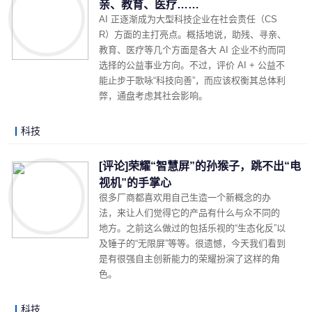
亲、教育、医疗……
AI 正逐渐成为大型科技企业在社会责任（CS
R）方面的主打亮点。概括地说，助残、寻亲、
教育、医疗等几个方面是各大 AI 企业不约而同
选择的公益事业方向。不过，评价 AI + 公益不
能止步于歌咏“科技向善”，而应该权衡其总体利
弊，通盘考虑其社会影响。
科技
LonelyJames 2019-07-16 19:40
阅读 (1700)
评论 (0)
详细内容
[评论]荣耀“智慧屏”的孙猴子，跳不出“电
视机”的手掌心
很多厂商都喜欢用自己生造一个新概念的办
法，来让人们觉得它的产品有什么与众不同的
地方。之前这么做过的包括乐视的“生态化反”以
及锤子的“无限屏”等等。很遗憾，今天我们看到
是有很强自主创新能力的荣耀扮演了这样的角
色。
科技