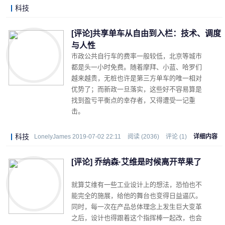
科技
LonelyJames 2019-07-03 18:03
阅读 (11298)
评论 (1)
详细内容
[评论]共享单车从自由到入栏：技术、调度
与人性
市政公共自行车的费率一般较低，北京等城市
都是头一小时免费。随着摩拜、小蓝、哈罗们
越来越贵，无桩也许是第三方单车的唯一相对
优势了；而新政一旦落实，这些好不容易算是
找到盈亏平衡点的幸存者，又得遭受一记重
击。
科技
LonelyJames 2019-07-02 22:11
阅读 (2036)
评论 (1)
详细内容
[评论] 乔纳森·艾维是时候离开苹果了
就算艾维有一些工业设计上的想法，恐怕也不
能完全的施展，给他的舞台也变得日益逼仄。
同时，每一次在产品总体理念上发生巨大变革
之后，设计也得跟着这个指挥棒一起改，也会