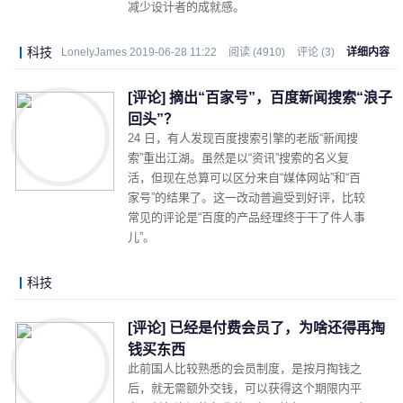
减少设计者的成就感。
科技
LonelyJames 2019-06-28 11:22
阅读 (4910)
评论 (3)
详细内容
[评论] 摘出“百家号”，百度新闻搜索“浪子
回头”？
24 日，有人发现百度搜索引擎的老版“新闻搜
索”重出江湖。虽然是以“资讯”搜索的名义复
活，但现在总算可以区分来自“媒体网站”和“百
家号”的结果了。这一改动普遍受到好评，比较
常见的评论是“百度的产品经理终于干了件人事
儿”。
科技
LonelyJames 2019-06-25 21:39
阅读 (4387)
评论 (0)
详细内容
[评论] 已经是付费会员了，为啥还得再掏
钱买东西
此前国人比较熟悉的会员制度，是按月掏钱之
后，就无需额外交钱，可以获得这个期限内平