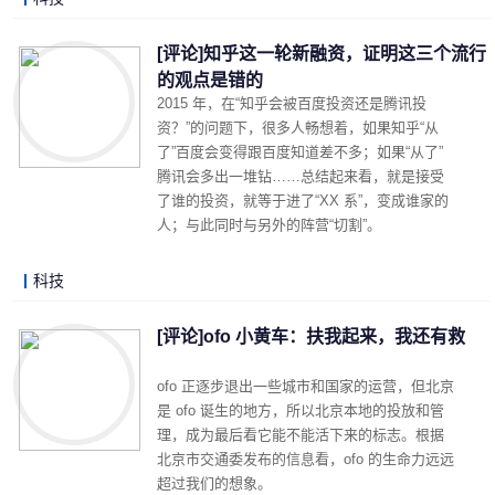
LonelyJames 2019-10-18 14:44
阅读 (2792)
评论 (1)
详细内容
[评论]知乎这一轮新融资，证明这三个流行
的观点是错的
2015 年，在“知乎会被百度投资还是腾讯投
资？”的问题下，很多人畅想着，如果知乎“从
了”百度会变得跟百度知道差不多；如果“从了”
腾讯会多出一堆钻……总结起来看，就是接受
了谁的投资，就等于进了“XX 系”，变成谁家的
人；与此同时与另外的阵营“切割”。
科技
LonelyJames 2019-08-13 18:35
阅读 (5590)
评论 (3)
详细内容
[评论]ofo 小黄车：扶我起来，我还有救
ofo 正逐步退出一些城市和国家的运营，但北京
是 ofo 诞生的地方，所以北京本地的投放和管
理，成为最后看它能不能活下来的标志。根据
北京市交通委发布的信息看，ofo 的生命力远远
超过我们的想象。