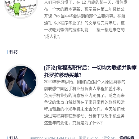
人们已经习惯了，在 12 月底的某一天，微信发
布一个大的版本更新，预示着在第二年微信公
开课 Pro 当中将会讲到的那个主要内容。在航
通社《小程序毕业了》的文章写完两年后，这
一次轮到微信的搜索功能——搜一搜迎来它的
“成人礼”。
科技
LonelyJames 2020-01-09 19:16
阅读 (4274)
评论 (0)
详细内容
[评论]常程离职背后：一切均为联想并购摩
托罗拉移动买单？
2020年新年伊始，刚刚官宣因个人原因离职的
前联想中国区手机业务负责人常程加盟小米，
负责手机业务的消息被业内刷屏了。随之而来
争议的焦点自然就落在了离开常程的联想和常
程加盟后的小米手机未来会怎样。今天咱们就
通过常程离职联想移动，分析下联想手机业务
这些年的变化，究竟是为了什么？
科技
ugmbbc 2020-01-04 07:08
阅读 (5215)
评论 (4)
详细内容