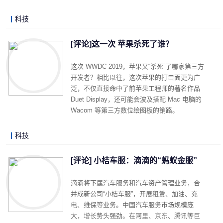
科技
LonelyJames 2019-06-06 22:31
阅读 (8088)
评论 (5)
详细内容
[评论]这一次 苹果杀死了谁？
这次 WWDC 2019，苹果又“杀死”了哪家第三方
开发者？相比以往，这次苹果的打击面更为广
泛，不仅直接命中了前苹果工程师的著名作品
Duet Display，还可能会波及搭配 Mac 电脑的
Wacom 等第三方数位绘图板的销路。
科技
LonelyJames 2019-06-04 22:58
阅读 (8631)
评论 (2)
详细内容
[评论] 小桔车服：滴滴的“蚂蚁金服”
滴滴将下属汽车服务和汽车资产管理业务，合
并成新公司“小桔车服”，开展租赁、加油、充
电、维保等业务。中国汽车服务市场规模庞
大，增长势头强劲。在阿里、京东、腾讯等巨