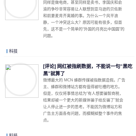
同样是做电商，甚至同样是卖书，李国庆和俞
渝的争吵非常容易让人联想到亚马逊的贝佐斯
和前妻麦肯齐离婚的事。为什么一个风平浪
静，一个冲突这么大？原因可能有很多，但首
先，这不是一个简单的“外国的月亮比中国圆”的
问题。
科技
LonelyJames 2019-10-24 10:13
阅读 (3156)
评论 (0)
详细内容
[评论] 网红被指刷数据，不能说一句“黑吃
黑”就算了
微博最大的 MCN 蜂群传媒被指数据造假。广告
主、蜂群和微博站方都有值得被吐槽的地方。
但是，仅仅将事情总结为“有人想要骗智商税，
结果却被一个更大的新媒体骗子给反骗了”就会
让人停止进一步的思考。不能因为微博站方和
广告主方面各有问题，而模糊掉整个事件的焦
点。
科技