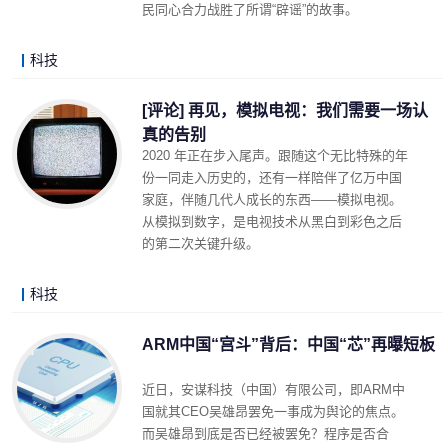
民同心合力战胜了所谓“辟谣”的故事。
科技
LonelyJames 2021-01-05 08:43
阅读 (11130)
评论 (5)
详细内容
[评论] 再见，模拟电视：我们需要一场认
真的告别
2020 年正在步入尾声。跟随这个无比特殊的年
份一同走入历史的，还有一样陪伴了亿万中国
家庭，伴随几代人成长的东西——模拟电视。
从模拟到数字，是电视技术从黑白到彩色之后
的第二次关键升级。
科技
LonelyJames 2020-12-01 13:37
阅读 (5922)
评论 (1)
详细内容
ARM中国“宫斗”背后：中国“芯”再曝短板
近日，安谋科技（中国）有限公司，即ARM中
国就其CEO吴雄昂罢免一事成为舆论的焦点。
而吴雄昂到底是否已经被罢免？程序是否合