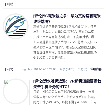
科技
LonelyJames 2019-12-18 21:12
阅读 (5572)
评论 (2)
详细内容
[评论]5G毫米波之争：华为真的没有毫米
波终端吗？
高通在近期召开的“2019骁龙技术峰会”上，还不
忘怼一怼华为，说华为是“假5G”，意在为其客
户找个产品亮点并协助打击一下竞争对手。看
上去高通貌似抓住了华为5G SoC芯片不支持5G
毫米波技术这个“漏洞”，然而当大家纷纷去研究
其合理性的时候，恰恰暴露出5G毫米波目前比5
G SoC芯片更囧的地位。
科技
ugmbbc 2019-12-16 21:00
阅读 (8478)
评论 (6)
详细内容
[评论]远水难解近渴：VR新赛道能否拯救
失去手机业务的HTC？
日前，HTC公司发布了10月份营收报告，合并
营收只有6.56亿新台币，折合人民币1.51亿元，
同比下滑了49.84%，环比下滑了48.58%，年内