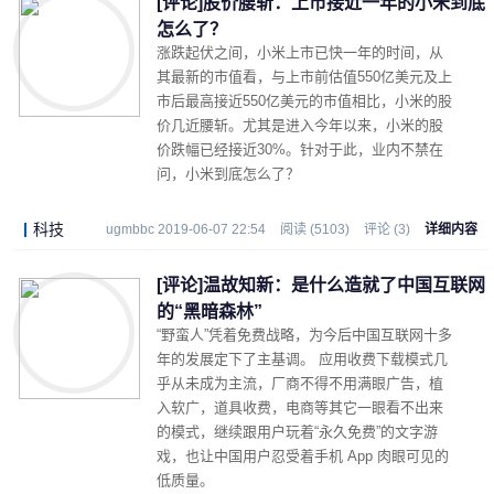
[评论]股价腰斩：上市接近一年的小米到底
怎么了？
涨跌起伏之间，小米上市已快一年的时间，从
其最新的市值看，与上市前估值550亿美元及上
市后最高接近550亿美元的市值相比，小米的股
价几近腰斩。尤其是进入今年以来，小米的股
价跌幅已经接近30%。针对于此，业内不禁在
问，小米到底怎么了？
科技
ugmbbc 2019-06-07 22:54
阅读 (5103)
评论 (3)
详细内容
[评论]温故知新：是什么造就了中国互联网
的“黑暗森林”
“野蛮人”凭着免费战略，为今后中国互联网十多
年的发展定下了主基调。 应用收费下载模式几
乎从未成为主流，厂商不得不用满眼广告，植
入软广，道具收费，电商等其它一眼看不出来
的模式，继续跟用户玩着“永久免费”的文字游
戏，也让中国用户忍受着手机 App 肉眼可见的
低质量。