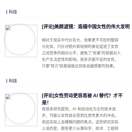
科技
LonelyJames 2019-08-12 21:30
阅读 (6836)
评论 (1)
详细内容
[评论]美颜滤镜：造福中国女性的伟大发明
相对于现实中代价巨大，效果更不可控的整容
与化妆，只针对照片和视频的美化促进了女性
之间竞争的相对公平，避免了“世袭”的容貌对人
生产生决定性的影响。很多天赋不足的女性，
只要“努力”就直接能达到各自最想要的效果。
科技
LonelyJames 2019-08-05 15:08
阅读 (4017)
评论 (2)
详细内容
[评论]女性劳动更容易被 AI 替代？才不
是！
有很多研究提到，AI 和自动化为主的技术进
步，可能让女性就业受到比男性更大的冲击。
但这实际上会模糊问题的焦点。这些研究实际
上说的是，那些更少从事科学、技术、工程和