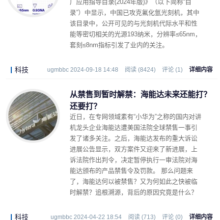
广应用指导目录(2024年版)》（以下简称“目
录”）中显示，中国已攻克氟化氩光刻机，其中
该目录中，公开可见的与光刻机代际水平和性
能等密切相关的光源193纳米，分辨率≤65nm，
套刻≤8nm指标引发了业内的关注。
科技
ugmbbc 2024-09-18 14:48
阅读 (8424)
评论 (1)
详细内容
从禁售到暂时解禁：海能达未来还能打？
还要打？
近日，在专网领域素有“小华为”之称的国内对讲
机龙头企业海能达遭美国法院全球禁售一事引
发了诸多关注。之后，海能达发布的重大诉讼
进展公告显示，双方案件又迎来了新进展，上
诉法院作出判令，决定暂停执行一审法院对海
能达颁布的产品禁售令及罚款。 那么问题来
了，海能达何以被禁售？又为何如此之快被临
时解禁？追根溯源，背后的原因究竟是什么？
科技
ugmbbc 2024-04-22 18:54
阅读 (713)
评论 (0)
详细内容