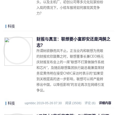
头，以及主机厂、初创公司等多元化玩家纷纷
入局的情况下，小桔车服将如何展现其竞争
力？
科技
LonelyJames 2019-05-29 17:03
阅读 (3068)
评论 (0)
详细内容
财报与真言：联想要小富即安还是鸿鹄之
志？
所谓树欲静而风不止。正当业内和联想为亮眼
的财报欢欣鼓舞之时，联想董事长兼CEO杨元
庆财报发布会上的一席“联想不打算做操作系统
和芯片”，及随后联想集团执行副总裁兼首席财
务官黄伟明在接受CNBC采访时表示的“如果受
到关税提高的进一步影响，联想可以将产能转
移出中国，以降低影响”的言论再次在网络引发
争议。
科技
ugmbbc 2019-05-26 07:30
阅读 (3508)
评论 (6)
详细内容