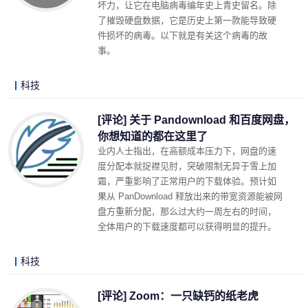
坏力，让它在电脑病毒编年史上青史留名。除
了摧毁硬盘数据，它是历史上第一款能导致硬
件损坏的病毒。以下就是有关这个病毒的故
事。
科技
LonelyJames 2020-04-29 23:01
阅读 (9833)
评论 (5)
详细内容
[评论] 关于 Pandownload 和百度网盘，
你想知道的都在这里了
业内人士指出，在高额成本压力下，网盘的速
度分配本就捉襟见肘，突破限制无异于雪上加
霜，严重影响了正常用户的下载体验。预计如
果从 PanDownload 释放出来的带宽资源能被网
盘方重新分配，那么过大约一周左右的时间，
全体用户的下载速度都可以获得明显的提升。
科技
LonelyJames 2020-04-24 13:21
阅读 (13688)
评论 (4)
详细内容
[评论] Zoom：一只缺钙的纸老虎