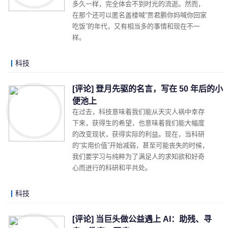
多久一样，完全体会不到时光的流逝。然而，
在那个还可以匿名盖楼喊“贾君鹏你妈喊你回家
吃饭”的年代，又有相当多的事情和现在不一
样。
科技
LonelyJames 2019-07-19 00:22
阅读 (4733)
评论 (1)
详细内容
[评论] 登月先驱的名言，写在 50 年后的小
便池上
在过去，科技意味着我们能从天灾人祸中幸存
下来，获得生的希望，也意味着我们能大幅度
的改变现状，获得实际的利益。现在，当科研
的“实用价值”开始减弱，甚至可能丧失的时候，
我们要学习与纯粹为了满足人的求知欲和好奇
心而进行的科研和平共处。
科技
LonelyJames 2019-07-17 20:31
阅读 (3251)
评论 (3)
详细内容
[评论] 当巨头做公益遇上 AI：助残、寻