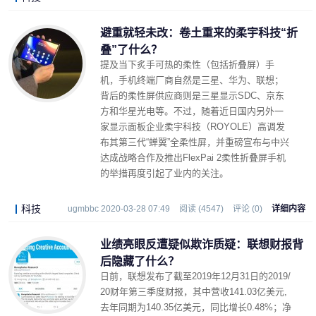
LonelyJames 2020-04-02 17:14
阅读 (2905)
评论 (0)
详细内容
避重就轻未改：卷土重来的柔宇科技“折
叠”了什么？
提及当下炙手可热的柔性（包括折叠屏）手
机，手机终端厂商自然是三星、华为、联想；
背后的柔性屏供应商则是三星显示SDC、京东
方和华星光电等。不过，随着近日国内另外一
家显示面板企业柔宇科技（ROYOLE）高调发
布其第三代“蝉翼”全柔性屏，并重磅宣布与中兴
达成战略合作及推出FlexPai 2柔性折叠屏手机
的举措再度引起了业内的关注。
科技
ugmbbc 2020-03-28 07:49
阅读 (4547)
评论 (0)
详细内容
业绩亮眼反遭疑似欺诈质疑：联想财报背
后隐藏了什么？
日前，联想发布了截至2019年12月31日的2019/
20财年第三季度财报，其中营收141.03亿美元,
去年同期为140.35亿美元，同比增长0.48%；净