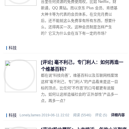
台里任何资源的免费使用权，比如 Netflix，财
新通，QQ 黄钻。而以京东 Plus 会员、肯德基
大神卡等为代表的会员体系，在交完月费以
后，还不能就这么免费享有所有东西，想要什
么，还得再买一次。这种会员制是怎样产生
的？它又为什么会在当下有一定的市场？
科技
LonelyJames 2019-06-18 00:34
阅读 (5834)
评论 (6)
详细内容
[评论] 毫不利己，专门利人：如何再造一
个维基百科？
都在说“科技向善”，维基百科以及互联网档案馆
这样“毫不利己，专门利人”的产品看来是这一目
标的顶点，比任何“不作恶”的口号都更有说服
力。如何让这样造福社会的“正外部性”产品多一
点，再多一点？
科技
LonelyJames 2019-06-11 22:02
阅读 (5546)
评论 (5)
详细内容