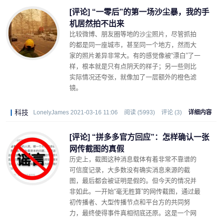
[评论] “一零后”的第一场沙尘暴，我的手
机居然拍不出来
比较微博、朋友圈等地的沙尘照片，尽管抓拍
的都是同一座城市，甚至同一个地方，然而大
家的照片差异非常大。有的感觉像被“漂白”了一
样，根本就是只有点阴天的样子；另一些则比
实际情况还夸张，就像加了一层额外的橙色滤
镜。
科技
LonelyJames 2021-03-16 11:06
阅读 (5993)
评论 (3)
详细内容
[评论] “拼多多官方回应”：怎样确认一张
网传截图的真假
历史上，截图这种消息载体有着非常不靠谱的
可信度记录，大多数没有确实消息来源的截
图，最后都会被证明是假的。但今天的情况并
非如此。一开始“毫无胜算”的网传截图，通过最
初传播者、大型传播节点和平台方的共同努
力，最终使得事件真相彻底还原。这是一个网