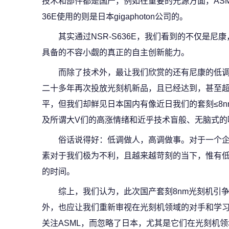
技术和部件都是国产，例如在重要的光源方面，ASM
36E使用的则是日本gigaphoton公司的。
其实通过NSR-S636E，我们看到的不仅是
具备的不容小觑的真正的自主创新能力。
而除了技术外，最让我们欣赏的还有尼康的低
二十多年再次投放光刻机新品，且已经达到，甚至超越
平，但我们却鲜见日本国内有像近日我们的套刻≤8
及所谓大V们的高涨情绪和近乎技术盲般、无脑式的
俗话说得好：低调做人，高调做事。对于一个
素对于我们极为不利，且越来越苛刻的当下，惟有
的时间。
综上，我们认为，此次国产套刻8nm光刻机引
外，也应让我们重新审视在光刻机领域的对手和学
关注ASML，而忽略了日本，尤其是它们在光刻机