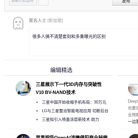
发布
匿名人士
[新加坡]
很多人搞不清楚套刻和多重曝光的区别
编辑精选
三星展示下一代3D内存与突破性
V10 BV-NAND技术
梁文
Dee
三星中国开始收缩手机布局：30万元
也要
月销售额不达标门店 将被逐步清退
LG与三星整治智能电视应用 切断后台
业预
偷偷共享带宽的违规行为
三星拟引入喷墨涂层新技术 助力
一边
Galaxy S27 Ultra进一步缩减镜头模组厚
亿元
边宣
度
苹果控告OpenAI涉嫌侵犯商业秘密