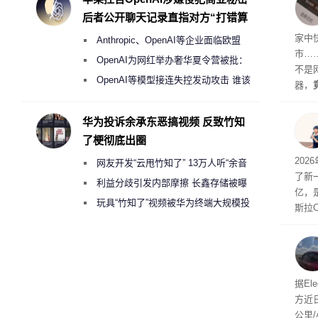
整。
后者公开聊天记录直指对方“打错算
盘”
家中
Anthropic、OpenAI等企业面临欧盟
市…
《人工智能法案》全新执法权限审查
OpenAI为网红举办奢华夏令营被批：
不是
2000美元一晚 遭讽“反乌托邦”
OpenAI等模型接连失控发动攻击 谁该
器，
承担法律责任？
都是“
起特
华为投诉余承东恶搞视频 反致竹知
用“
了梗彻底出圈
“薅”
202
网友开发“云甩竹知了” 13万人听“余音
元。
了新一
绕梁”
利益分歧引发内部摩擦 长鑫存储被曝
亿，
曾将华为驻场工程师驱逐出研发基地
玩具“竹知了”视频被华为终端大规模投
斯拉
诉下架
mpr
第二
是F
据El
方近
公里/