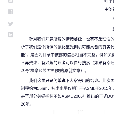
推出
主创
针对我们开篇所说的情绪蔓延，也有不乏理性
析了我们这个所谓的氟化氩光刻机可能具备的真实代
能”，是因为目录中披露的信息相当不完整，例如关
不再赘述，有兴趣的读者可以自行搜索（如果有幸
众号“梓豪谈芯”中相关的原创文章）。
我们这里只是简单说下人家得出的结论。此次国
制程约为55nm，技术水平仅相当于ASML于2015年二季
甚至部分关键指标不如ASML 2006年推出的干式DU
20年。