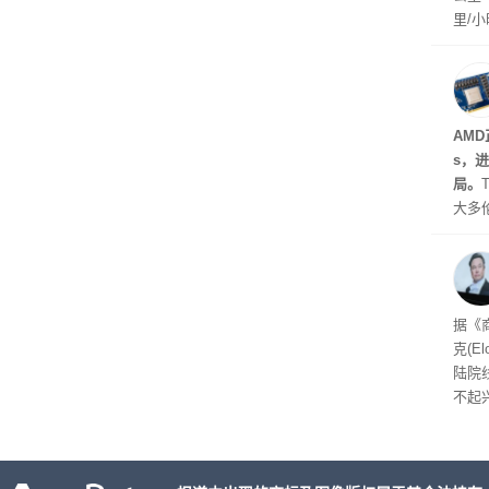
里/
己没
驾驶
AMD
s，
局。
大多
Gro
流架
时想
据《
克(E
陆院
不起