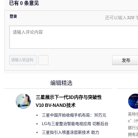
已有
0
条意见
登录
还可以输入
320
发布
编辑精选
三星展示下一代3D内存与突破性
V10 BV-NAND技术
256
英特尔
三星中国开始收缩手机布局：30万元
s”（
月销售额不达标门店 将被逐步清退
LG与三星整治智能电视应用 切断后台
据行
偷偷共享带宽的违规行为
三星拟引入喷墨涂层新技术 助力
拥有高