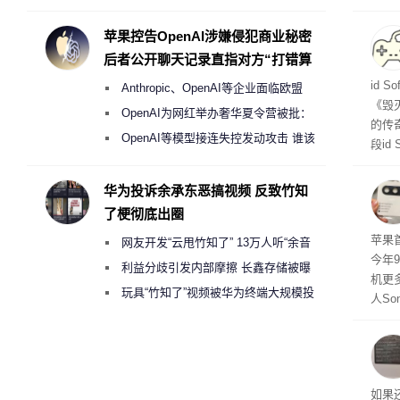
Galaxy S27 Ultra进一步缩减镜头模组厚
在直接
务器
度
苹果控告OpenAI涉嫌侵犯商业秘密
后者公开聊天记录直指对方“打错算
盘”
战士
id 
Anthropic、OpenAI等企业面临欧盟
《毁
《人工智能法案》全新执法权限审查
OpenAI为网红举办奢华夏令营被批：
的传
2000美元一晚 遭讽“反乌托邦”
OpenAI等模型接连失控发动攻击 谁该
段id
承担法律责任？
灭战
华为投诉余承东恶搞视频 反致竹知
了梗彻底出圈
苹果首
网友开发“云甩竹知了” 13万人听“余音
今年
绕梁”
利益分歧引发内部摩擦 长鑫存储被曝
机更
曾将华为驻场工程师驱逐出研发基地
玩具“竹知了”视频被华为终端大规模投
人So
诉下架
Ul
蓝色设
ra
生产
如果