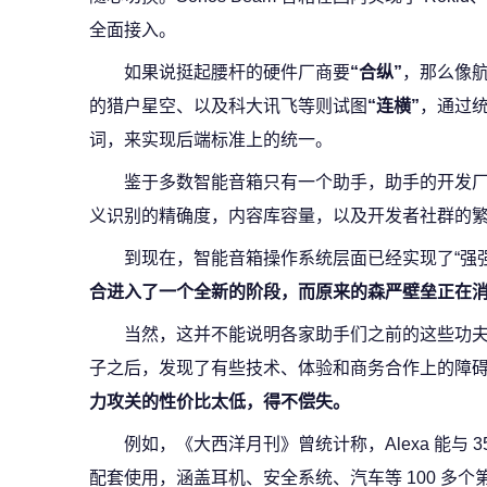
全面接入。
如果说挺起腰杆的硬件厂商要
“合纵”
，那么像航
的猎户星空、以及科大讯飞等则试图
“连横”
，通过
词，来实现后端标准上的统一。
鉴于多数智能音箱只有一个助手，助手的开发
义识别的精确度，内容库容量，以及开发者社群的
到现在，智能音箱操作系统层面已经实现了“强
合进入了一个全新的阶段，而原来的森严壁垒正在
当然，这并不能说明各家助手们之前的这些功
子之后，发现了有些技术、体验和商务合作上的障
力攻关的性价比太低，得不偿失。
例如，《大西洋月刊》曾统计称，Alexa 能与 3
配套使用，涵盖耳机、安全系统、汽车等 100 多个