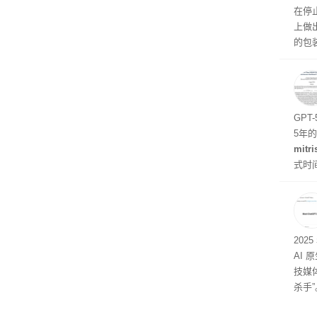
在停
上做
的包
如官方
初停
题
GPT
5年
mitri
式时
似然
202
AI 
技媒
杀手”