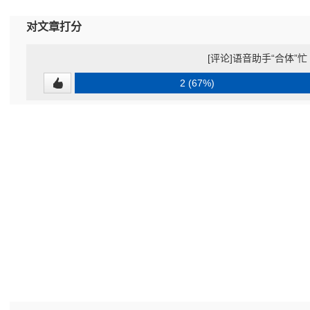
对文章打分
[评论]语音助手“合体”忙
2 (67%)