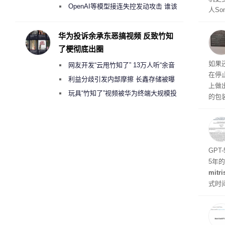
2000美元一晚 遭讽“反乌托邦”
OpenAI等模型接连失控发动攻击 谁该
人So
承担法律责任？
Ul
蓝色设
华为投诉余承东恶搞视频 反致竹知
ra
了梗彻底出圈
生产
如果
网友开发“云甩竹知了” 13万人听“余音
在停
绕梁”
利益分歧引发内部摩擦 长鑫存储被曝
上做
曾将华为驻场工程师驱逐出研发基地
玩具“竹知了”视频被华为终端大规模投
的包
诉下架
如官方
初停
题
GPT
5年
mitri
式时
似然