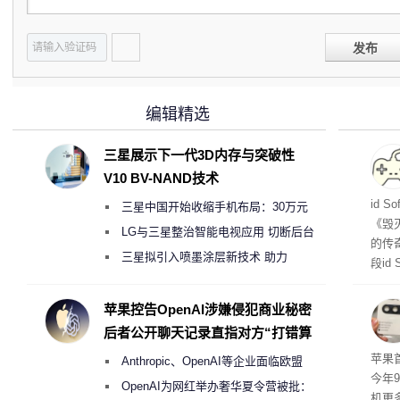
发布
编辑精选
三星展示下一代3D内存与突破性
V10 BV-NAND技术
战士
id 
三星中国开始收缩手机布局：30万元
《毁
月销售额不达标门店 将被逐步清退
LG与三星整治智能电视应用 切断后台
的传
偷偷共享带宽的违规行为
三星拟引入喷墨涂层新技术 助力
段id
Galaxy S27 Ultra进一步缩减镜头模组厚
灭战
度
苹果控告OpenAI涉嫌侵犯商业秘密
后者公开聊天记录直指对方“打错算
盘”
苹果首
Anthropic、OpenAI等企业面临欧盟
今年
《人工智能法案》全新执法权限审查
OpenAI为网红举办奢华夏令营被批：
机更