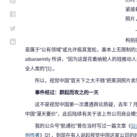
紧接
照片
构拍
是属于“公有领域”或允许极其宽松，基本上无限制的
aibaraemily 所讲，“因为这是花着纳税人的钱
全人类的”[1] 。
所以，视觉中国“冒天下之大不韪”把黑洞照片卖
事件经过：群起而攻之的一天
这不是视觉中国第一次遭遇舆论质疑，去年 7
中国“漫天要价”，此后陆续有关于该上市公司商业
我的公众号“航通社”曾在当时写过一篇文章《
公
创作者
》[2] ，到现在有人说起视觉中国这家公司