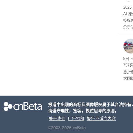
202
AI 
技媒
杀手”
8日
75
急折
大国
人员
报道中出现的商标及图像版权属于其合法持有
请遵守理性，宽容，换位思考的原则。
关于我们
广告招租
报告不适当内容
©2003-2026 cnBeta