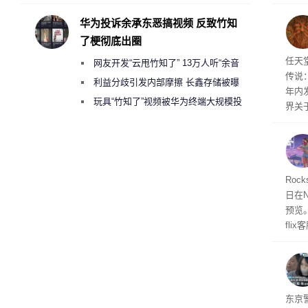
承担法律责任？
全与 
正式发
华为投诉余承东恶搞视频 反致竹知
工具
了梗彻底出圈
并永
任天
任天
网友开发“云甩竹知了” 13万人听“余音
传说
绕梁”
利益分歧引发内部摩擦 长鑫存储被曝
年内
曾将华为驻场工程师驱逐出研发基地
玩具“竹知了”视频被华为终端大规模投
界关
诉下架
Roc
日在N
预览
fli
此前
27
东京