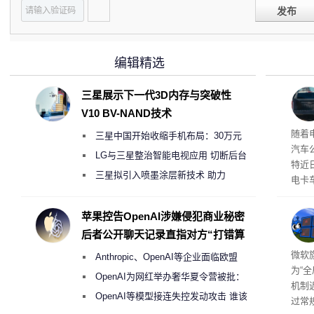
发布
编辑精选
三星展示下一代3D内存与突破性
V10 BV-NAND技术
本增
随着
三星中国开始收缩手机布局：30万元
汽车
月销售额不达标门店 将被逐步清退
LG与三星整治智能电视应用 切断后台
特近
偷偷共享带宽的违规行为
三星拟引入喷墨涂层新技术 助力
电卡
Galaxy S27 Ultra进一步缩减镜头模组厚
名为“
称源
度
苹果控告OpenAI涉嫌侵犯商业秘密
需求
后者公开聊天记录直指对方“打错算
盘”
商推
微软旗
Anthropic、OpenAI等企业面临欧盟
为“
《人工智能法案》全新执法权限审查
OpenAI为网红举办奢华夏令营被批：
机制
2000美元一晚 遭讽“反乌托邦”
OpenAI等模型接连失控发动攻击 谁该
过常