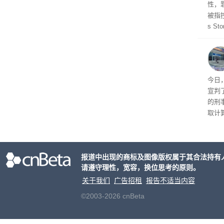
性，
被指控
s S
王》
品，
美元)
多被
今日
宣判
的刑
取计
个月
元罚
报道中出现的商标及图像版权属于其合法持有
请遵守理性，宽容，换位思考的原则。
关于我们
广告招租
报告不适当内容
©2003-2026 cnBeta