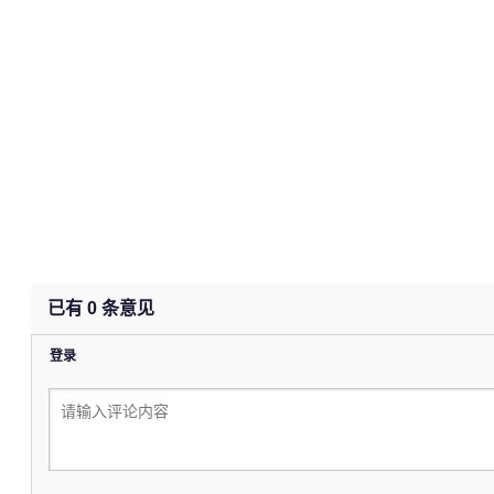
已有
0
条意见
登录