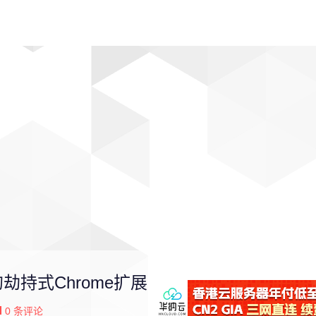
动漫
趣闻
科学
软件
主题
排行
劫持式Chrome扩展
0
条评论