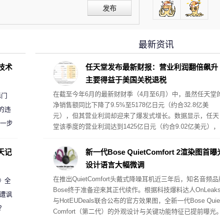
发布
最新资讯
D技术
任天堂发布最新财报：营业利润翻倍飙升
主要得益于美国关税退税
在截至今年6月的最新财财季（4月至6月）中，虽然任天堂
标门
净销售额同比下降了9.5%至5178亿日元（约合32.8亿美
的违
元），但其营业利润却迎来了爆发式增长。数据显示，任天
进一步
堂该季度的营业利润达到1425亿日元（约合9.02亿美元），
较去年同期的569亿日元大幅增长了150%。
天记
新一代Bose QuietComfort 2渲染图首曝
设计语言大幅微调
在推出QuietComfort头戴式降噪耳机近三年后，知名音频品
案》全
Bose终于准备迎来其正代续作。根据科技爆料达人OnLeak
 遭讽
与HotEUDeals联合公布的官方效果图，全新一代Bose Quie
？
Comfort（第二代）的外观设计与关键功能特征已提前曝光