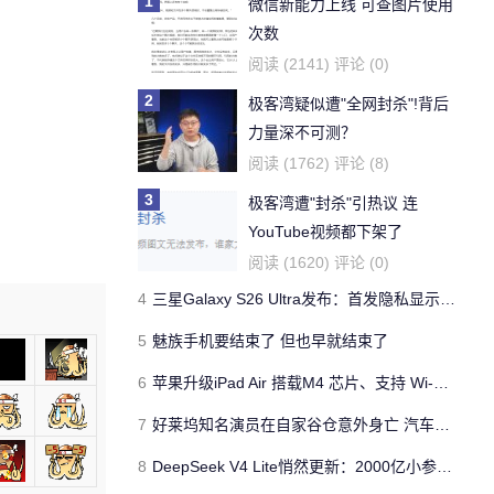
1
微信新能力上线 可查图片使用
次数
阅读 (2141) 评论 (0)
2
极客湾疑似遭"全网封杀"!背后
力量深不可测？
阅读 (1762) 评论 (8)
3
极客湾遭"封杀"引热议 连
YouTube视频都下架了
阅读 (1620) 评论 (0)
4
三星Galaxy S26 Ultra发布：首发隐私显示屏、骁龙 8 Elite Gen 5与60W闪充
5
魅族手机要结束了 但也早就结束了
6
苹果升级iPad Air 搭载M4 芯片、支持 Wi‑Fi 7 售价不变
7
好莱坞知名演员在自家谷仓意外身亡 汽车搭电时突然自燃
8
DeepSeek V4 Lite悄然更新：2000亿小参数性能逼近美国顶流