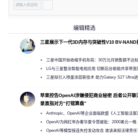
编辑精选
三星展示下一代3D内存与突破性V10 BV-NAN
三星中国开始收缩手机布局：30万元月销售额不达
店 将被逐步清退
LG与三星整治智能电视应用 切断后台偷偷共享带宽
规行为
三星拟引入喷墨涂层新技术 助力Galaxy S27 Ultra
缩减镜头模组厚度
苹果控告OpenAI涉嫌侵犯商业秘密 后者公开聊
录直指对方“打错算盘”
Anthropic、OpenAI等企业面临欧盟《人工智能法
新执法权限审查
OpenAI为网红举办奢华夏令营被批：2000美元一晚
“反乌托邦”
OpenAI等模型接连失控发动攻击 谁该承担法律责任