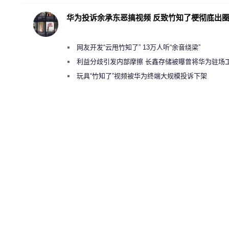
华为投诉余承东恶搞视频 反致竹知了梗彻底出
网友开发“云甩竹知了” 13万人听“余音绕梁”
利益分歧引发内部摩擦 长鑫存储被曝曾将华为驻场
师驱逐出研发基地
玩具“竹知了”视频被华为终端大规模投诉下架