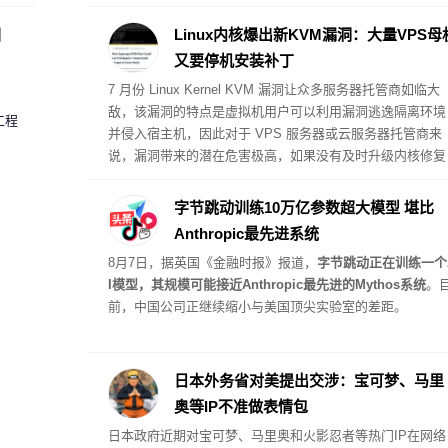
圈
Linux内核爆出新KVM漏洞：大量VPS母
又要停机安装补丁
7 月份 Linux Kernel KVM 漏洞让众多服务器托管商如临大
敌，该漏洞的特点是虚拟机用户可以利用漏洞逃逸隔离环境
工程
并侵入宿主机，因此对于 VPS 服务器或云服务器托管商来
说，漏洞带来的潜在危害极高，如果没有及时升级内核修复
漏洞，黑客就有可能直接入侵宿主机。
字节跳动训练10万亿参数超大模型 堪比
Anthropic最先进系统
8月7日，据英国《金融时报》报道，
字节跳动正在训练一个
I模型，其规模可能接近Anthropic最先进的Mythos系统
。
前，中国公司正继续缩小与美国顶尖实验室的差距。
日本外务省对美提出交涉：宝可梦、马里
奥等IP不准做表情包
日本政府近期对宝可梦、马里奥和火影忍者等热门IP在网络