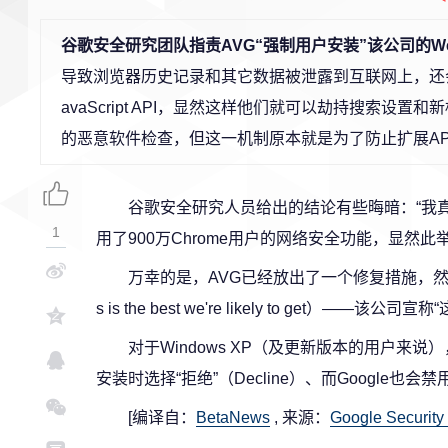
谷歌安全研究团队指责AVG“强制用户安装”该公司的Web 
导致浏览器历史记录和其它数据被泄露到互联网上，还会带
avaScript API，显然这样他们就可以劫持搜索设
的恶意软件检查，但这一机制原本就是为了防止扩展AP
谷歌安全研究人员给出的结论有些晦暗：“我真
1
用了900万Chrome用户的网络安全功能，显然
万幸的是，AVG已经放出了一个修复措施，然而Go
s is the best we're likely to get）—
对于Windows XP（及更新版本的用户来说），
安装时选择“拒绝”（Decline）、而Google也
[编译自：
BetaNews
, 来源：
Google Security