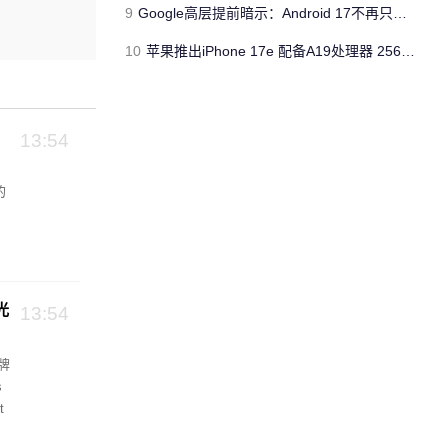
9
Google高层提前暗示：Android 17不再只是操作系统
10
苹果推出iPhone 17e 配备A19处理器 256GB容量起步 刘海屏依旧
13:54
的
光
13:54
牌
s
t
。