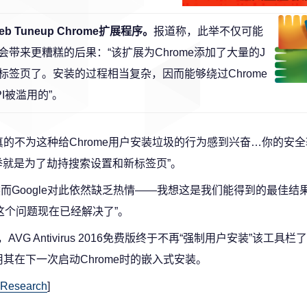
Tuneup Chrome扩展程序。
报道称，此举不仅可能
来更糟糕的后果：“该扩展为Chrome添加了大量的J
置和新标签页了。安装的过程相当复杂，因而能够绕过Chrome
I被滥用的”。
的不为这种给Chrome用户安装垃圾的行为感到兴奋…你的安
此举就是为了劫持搜索设置和新标签页”。
ogle对此依然缺乏热情——我想这是我们能得到的最佳结果（I th
—该公司宣称“这个问题现在已经解决了”。
AVG Antivirus 2016免费版终于不再“强制用户安装”该工具
会禁用其在下一次启动Chrome时的嵌入式安装。
 Research
]