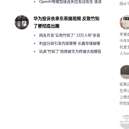
2000美元一晚 遭讽“反乌托邦”
OpenAI等模型接连失控发动攻击 谁该
段id
承担法律责任？
灭战
华为投诉余承东恶搞视频 反致竹知
了梗彻底出圈
苹果首
网友开发“云甩竹知了” 13万人听“余音
今年
绕梁”
利益分歧引发内部摩擦 长鑫存储被曝
机更
曾将华为驻场工程师驱逐出研发基地
玩具“竹知了”视频被华为终端大规模投
人So
诉下架
Ul
蓝色设
ra
生产
如果
在停
上做
的包
如官方
初停