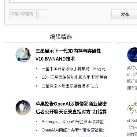
发布
编辑精选
三星展示下一代3D内存与突破性
V10 BV-NAND技术
256
英特尔
三星中国开始收缩手机布局：30万元
s”（
月销售额不达标门店 将被逐步清退
LG与三星整治智能电视应用 切断后台
据行
偷偷共享带宽的违规行为
三星拟引入喷墨涂层新技术 助力
拥有高
Galaxy S27 Ultra进一步缩减镜头模组厚
在直接
务器
度
苹果控告OpenAI涉嫌侵犯商业秘密
后者公开聊天记录直指对方“打错算
盘”
战士
id 
Anthropic、OpenAI等企业面临欧盟
《毁
《人工智能法案》全新执法权限审查
OpenAI为网红举办奢华夏令营被批：
的传