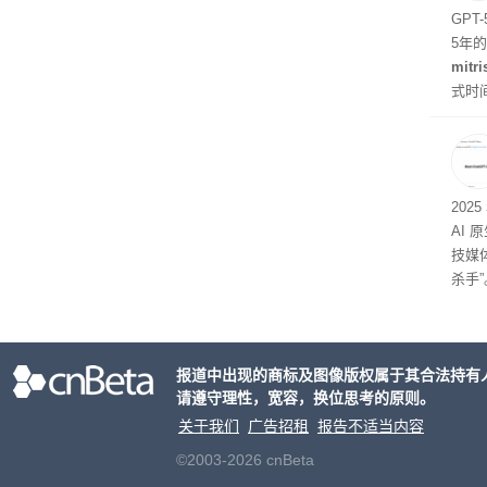
题
GPT
5年
mitri
式时
似然
202
AI 
技媒
杀手”
报道中出现的商标及图像版权属于其合法持有
请遵守理性，宽容，换位思考的原则。
关于我们
广告招租
报告不适当内容
©2003-2026 cnBeta