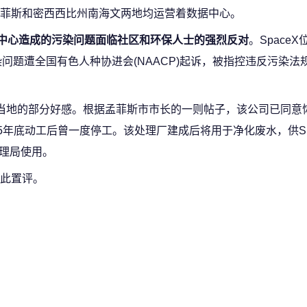
者在孟菲斯和密西西比州南海文两地均运营着数据中心。
据中心造成的污染问题面临社区和环保人士的强烈反对
。Space
污染问题遭全国有色人种协进会(NAACP)起诉，被指控违反污染法
赢回当地的部分好感。根据孟菲斯市市长的一则帖子，该公司已同意
5年底动工后曾一度停工。该处理厂建成后将用于净化废水，供Spa
管理局使用。
未就此置评。