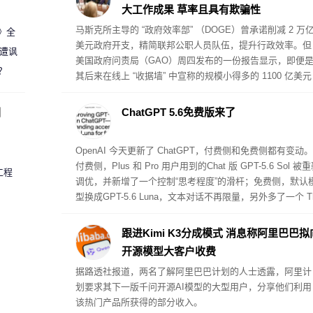
大工作成果 草率且具有欺骗性
马斯克所主导的 “政府效率部” （DOGE）曾承诺削减 2 万
案》全
美元政府开支，精简联邦公职人员队伍，提升行政效率。但
 遭讽
美国政府问责局（GAO）周四发布的一份报告显示，即便
？
其后来在线上 “收据墙” 中宣称的规模小得多的 1100 亿美元
成本节约，也无法得到证实。
圈
ChatGPT 5.6免费版来了
OpenAI 今天更新了 ChatGPT，付费侧和免费侧都有变动。
付费侧，Plus 和 Pro 用户用到的Chat 版 GPT-5.6 Sol 被
工程
调优，并新增了一个控制“思考程度”的滑杆；免费侧，默认
型换成GPT-5.6 Luna，文本对话不再限量，另外多了一个 Th
nk 按钮用于需要更多推理的问题。
跟进Kimi K3分成模式 消息称阿里巴巴拟
开源模型大客户收费
据路透社报道，两名了解阿里巴巴计划的人士透露，阿里计
划要求其下一版千问开源AI模型的大型用户，分享他们利用
该热门产品所获得的部分收入。