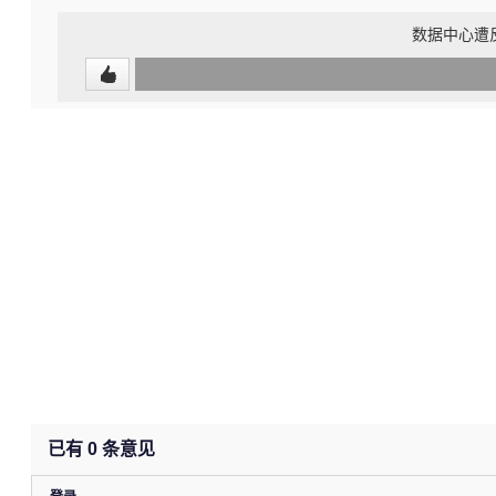
数据中心遭反
0
(0%)
已有
0
条意见