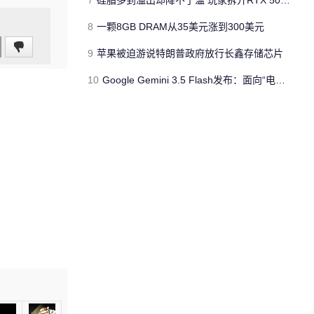
7
硅脂多到溢出却降不了温 玩家拆开RTX 5090后傻眼
8
一颗8GB DRAM从35美元涨到300美元
9
苹果被迫游说特朗普政府放行长鑫存储芯片
10
Google Gemini 3.5 Flash发布：面向“电脑操作”的智能体模型