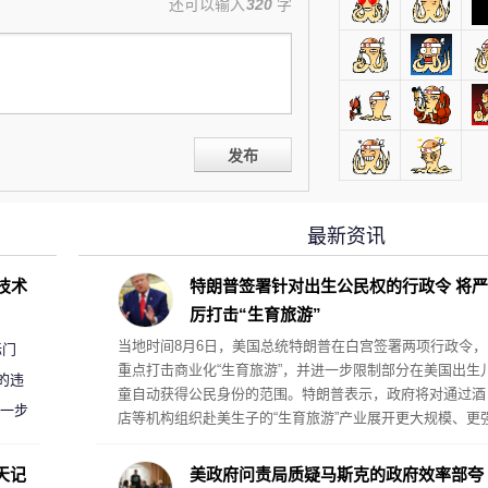
还可以输入
320
字
发布
最新资讯
D技术
特朗普签署针对出生公民权的行政令 将严
厉打击“生育旅游”
当地时间8月6日，美国总统特朗普在白宫签署两项行政令，
标门
重点打击商业化“生育旅游”，并进一步限制部分在美国出生
的违
童自动获得公民身份的范围。特朗普表示，政府将对通过酒
进一步
店等机构组织赴美生子的“生育旅游”产业展开更大规模、更
力的执法行动。
天记
美政府问责局质疑马斯克的政府效率部夸