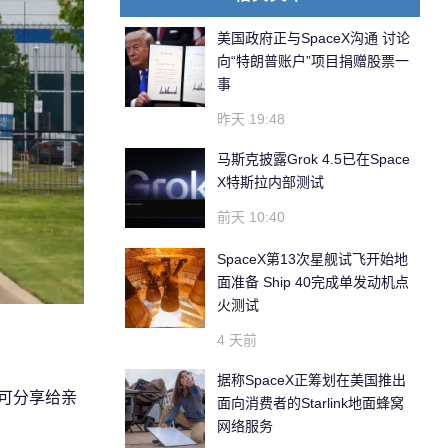
美国政府正与SpaceX沟通 讨论
向“特朗普账户”项目捐赠股票一
事
昨天 19:48
马斯克披露Grok 4.5已在Space
X特斯拉内部测试
前天 10:40
SpaceX第13次星舰试飞开始地
面准备 Ship 40完成单发动机点
火测试
4 天前
据称SpaceX正筹划在美国推出
还可分享给亲
面向消费者的Starlink地面蜂窝
网络服务