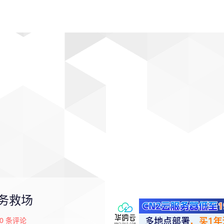
动漫
趣闻
科学
软件
主题
排行
服务救场
0
条评论