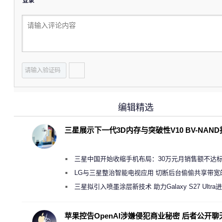
登录
编辑精选
三星展示下一代3D内存与突破性V10 BV-NAN
三星中国开始收缩手机布局：30万元月销售额不达
店 将被逐步清退
LG与三星整治智能电视应用 切断后台偷偷共享带宽
规行为
三星拟引入喷墨涂层新技术 助力Galaxy S27 Ultra
缩减镜头模组厚度
苹果控告OpenAI涉嫌侵犯商业秘密 后者公开聊