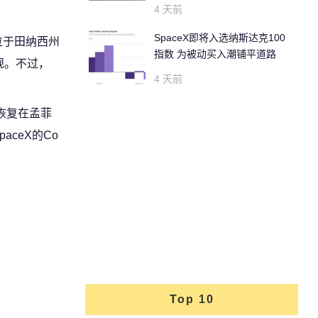
4 天前
SpaceX即将入选纳斯达克100
X位于田纳西州
指数 为被动买入潮铺平道路
规。不过，
4 天前
恢复在孟菲
ceX的Co
Top 10