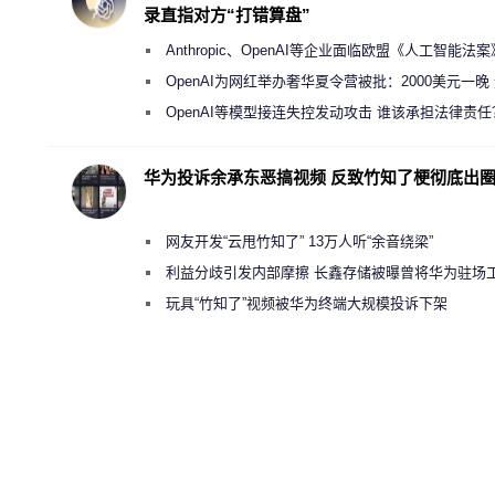
录直指对方“打错算盘”
Anthropic、OpenAI等企业面临欧盟《人工智能法
新执法权限审查
OpenAI为网红举办奢华夏令营被批：2000美元一晚
“反乌托邦”
OpenAI等模型接连失控发动攻击 谁该承担法律责任
华为投诉余承东恶搞视频 反致竹知了梗彻底出
网友开发“云甩竹知了” 13万人听“余音绕梁”
利益分歧引发内部摩擦 长鑫存储被曝曾将华为驻场
师驱逐出研发基地
玩具“竹知了”视频被华为终端大规模投诉下架