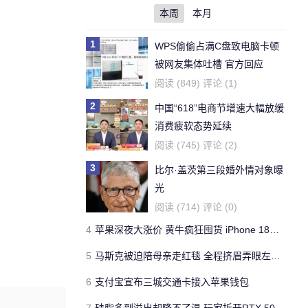
本周
本月
1
WPS偷偷占满C盘致电脑卡顿
被网友集体吐槽 官方回应
阅读 (849) 评论 (1)
2
中国“618”电商节增速大幅放缓
消费疲软态势延续
阅读 (745) 评论 (2)
3
比尔·盖茨第三段婚外情对象曝
光
阅读 (714) 评论 (0)
4
苹果深夜大涨价 黄牛疯狂囤货 iPhone 18危险了
5
马斯克被迫陪母亲走红毯 全程挤眉弄眼左右摇摆
6
支付宝宣布三城交通卡接入苹果钱包