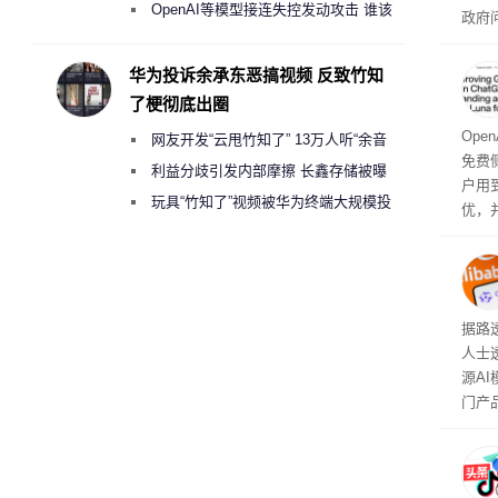
2000美元一晚 遭讽“反乌托邦”
OpenAI等模型接连失控发动攻击 谁该
政府
承担法律责任？
显示
称的
华为投诉余承东恶搞视频 反致竹知
也无
了梗彻底出圈
Ope
网友开发“云甩竹知了” 13万人听“余音
免费侧
绕梁”
利益分歧引发内部摩擦 长鑫存储被曝
户用到
曾将华为驻场工程师驱逐出研发基地
玩具“竹知了”视频被华为终端大规模投
优，
诉下架
免费侧
本对话
钮用
型大
据路
人士
源A
门产