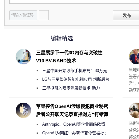
发布
编辑精选
三星展示下一代3D内存与突破性
V10 BV-NAND技术
育旅
当地
三星中国开始收缩手机布局：30万元
签署
月销售额不达标门店 将被逐步清退
LG与三星整治智能电视应用 切断后台
游”
偷偷共享带宽的违规行为
三星拟引入喷墨涂层新技术 助力
动获
Galaxy S27 Ultra进一步缩减镜头模组厚
府将
育旅
度
苹果控告OpenAI涉嫌侵犯商业秘密
行动
后者公开聊天记录直指对方“打错算
盘”
果 
马斯克
Anthropic、OpenAI等企业面临欧盟
曾承
《人工智能法案》全新执法权限审查
OpenAI为网红举办奢华夏令营被批：
邦公