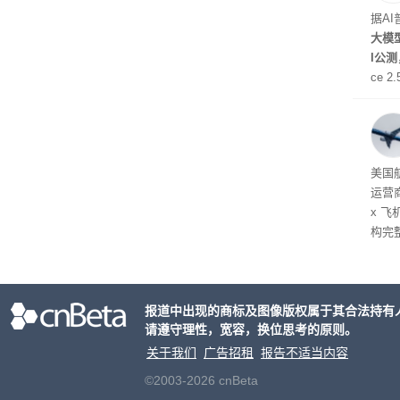
据A
大模型
I公
ce 
元/百
万to
出分辨
在部
美国
运营
x 
构完
域涉
件。
检查
报道中出现的商标及图像版权属于其合法持有
请遵守理性，宽容，换位思考的原则。
关于我们
广告招租
报告不适当内容
©2003-2026 cnBeta