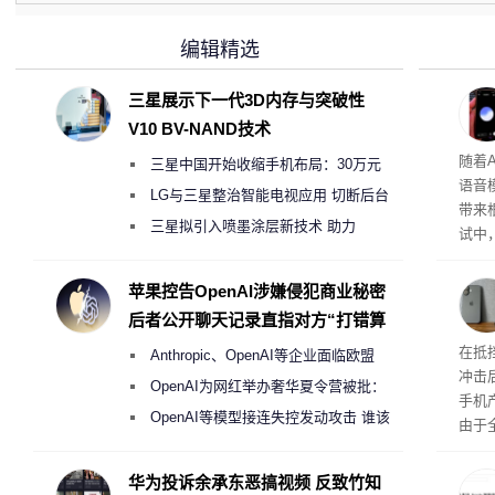
编辑精选
三星展示下一代3D内存与突破性
V10 BV-NAND技术
理”
随着A
三星中国开始收缩手机布局：30万元
语音
月销售额不达标门店 将被逐步清退
LG与三星整治智能电视应用 切断后台
带来
偷偷共享带宽的违规行为
三星拟引入喷墨涂层新技术 助力
试中，
Galaxy S27 Ultra进一步缩减镜头模组厚
的自
互的
度
苹果控告OpenAI涉嫌侵犯商业秘密
桌面
后者公开聊天记录直指对方“打错算
盘”
系列
在抵
Anthropic、OpenAI等企业面临欧盟
冲击
《人工智能法案》全新执法权限审查
OpenAI为网红举办奢华夏令营被批：
手机
2000美元一晚 遭讽“反乌托邦”
OpenAI等模型接连失控发动攻击 谁该
由于
承担法律责任？
本压
ne
华为投诉余承东恶搞视频 反致竹知