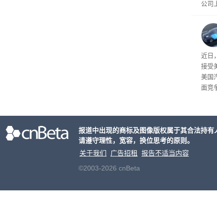
公司
先生
事故
给打
近日
接受
美国
面竞
有一
性。
报道中出现的商标及图像版权属于其合法持有
请遵守理性，宽容，换位思考的原则。
关于我们
广告招租
报告不适当内容
©2003-2026 cnBeta