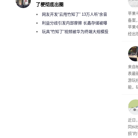
前受
了梗彻底出圈
保持
了
苹果
网友开发“云甩竹知了” 13万人听“余音
备案
绕梁”
利益分歧引发内部摩擦 长鑫存储被曝
苹果
曾将华为驻场工程师驱逐出研发基地
玩具“竹知了”视频被华为终端大规模投
经出
诉下架
ac 
内窥
来自
表最
游玩
能，
球》
训练
近日
同纠
损”