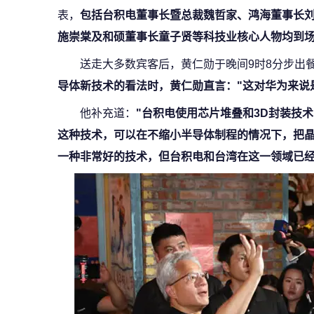
表，
包括台积电董事长暨总裁魏哲家、鸿海董事长
施崇棠及和硕董事长童子贤等科技业核心人物均到
送走大多数宾客后，黄仁勋于晚间9时8分步出
导体新技术的看法时，黄仁勋直言："这对华为来说
他补充道：
"台积电使用芯片堆叠和3D封装技
这种技术，可以在不缩小半导体制程的情况下，把晶
一种非常好的技术，但台积电和台湾在这一领域已经