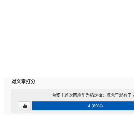
对文章打分
台积电首次回应华为韬定律：概念早就有了 
4 (80%)