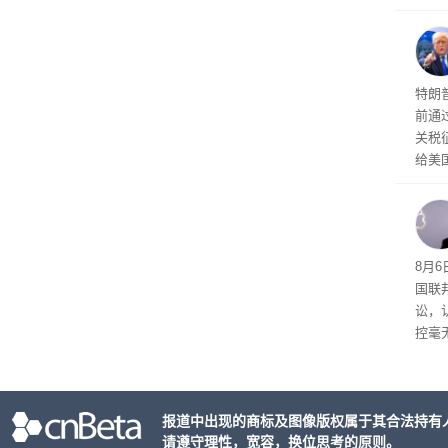
攀升
619
特朗
前通过
关税
给美
其通
A）在
入的6
8月6
国联
讼，
控毫
报道中出现的商标及图像版权属于其合法持有
请遵守理性，宽容，换位思考的原则。