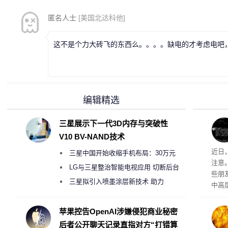
匿名人士
[美国北达科他]
这不是个力大砖飞的东西么。。。。缺电的才考虑电吧
编辑精选
三星展示下一代3D内存与突破性
V10 BV-NAND技术
近日
三星中国开始收缩手机布局：30万元
注意
月销售额不达标门店 将被逐步清退
LG与三星整治智能电视应用 切断后台
些朋
偷偷共享带宽的违规行为
三星拟引入喷墨涂层新技术 助力
中高
Galaxy S27 Ultra进一步缩减镜头模组厚
度
苹果控告OpenAI涉嫌侵犯商业秘密
后者公开聊天记录直指对方“打错算