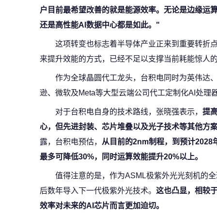
户目前最希望改善的就是能源效率。无论是边缘运
还是高性能AI数据中心都是如此。"
这项转变也标志着半导体产业正来到重要转折
来提升效能的方式，已经不足以支撑当前耗能惊人的
作为全球晶圆代工龙头，台积电同时为英伟达、AM
逊、微软及Meta等大型云端公司代工定制化AI处理
对于台积电自身的技术路线，张晓强表示，
提
心，但先进封装、芯片堆叠以及光子技术等其他方
露，台积电预估，
从目前的2nm制程，到预计202
最多可降低30%，同时运算效能提升20%以上。
值得注意的是，作为ASML极紫外光光刻机的
后数年导入下一代极紫外光技术。
这也凸显，相较
效率对未来的AI芯片而言更加迫切。