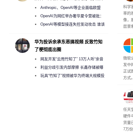
盘”
科学
Anthropic、OpenAI等企业面临欧盟
率的
《人工智能法案》全新执法权限审查
OpenAI为网红举办奢华夏令营被批：
像，
2000美元一晚 遭讽“反乌托邦”
OpenAI等模型接连失控发动攻击 谁该
层景
承担法律责任？
解。
然》
华为投诉余承东恶搞视频 反致竹知
了梗彻底出圈
微软
网友开发“云甩竹知了” 13万人听“余音
发中
绕梁”
利益分歧引发内部摩擦 长鑫存储被曝
正试
曾将华为驻场工程师驱逐出研发基地
玩具“竹知了”视频被华为终端大规模投
方式。
诉下架
行副总
a）
发工
注。
界》
任天
硬件
货量
7万