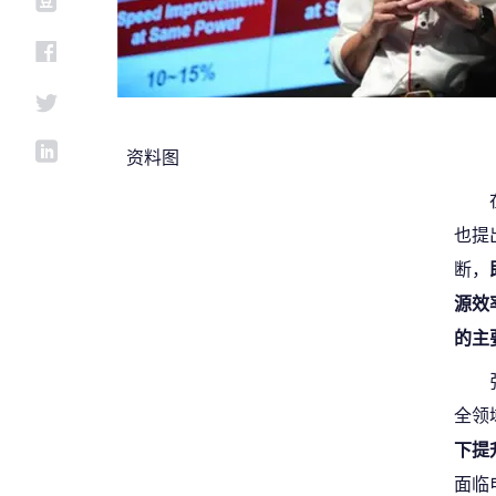
资料图
也提
断，
源效
的主
全领
下提
面临