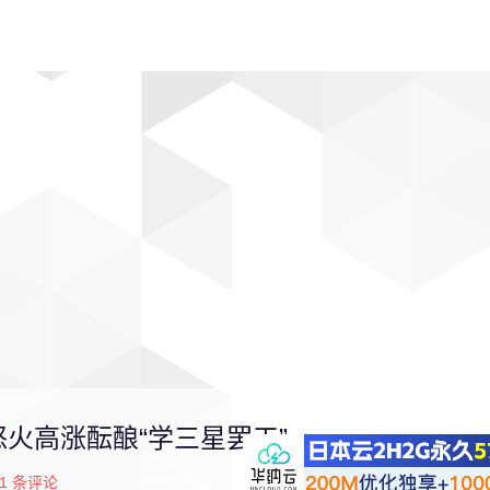
动漫
趣闻
科学
软件
主题
排行
火高涨酝酿“学三星罢工”
1
条评论