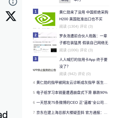
1
黄仁勋来了没用 中国拒绝采购
H200 美国批准出口也不买
阅读 (1304) 评论 (3)
2
罗永浩遭前合伙人炮轰：一辈
子都在装猛男 假装自己网络无
敌
阅读 (1006) 评论 (3)
3
人人喊打的信用卡App 终于要
没了？
阅读 (942) 评论 (0)
4
黄仁勋的指甲被网友云诊断成灰指甲 医生回应
5
电子纸学习本销量遭遇崩盘式下滑 暴跌90%
6
一天怒发75条微博的CEO 正“逼着”全公司两万员工出道当网红
7
京东在建上海总部大楼疑歪斜 官方通报：主体结构无异常