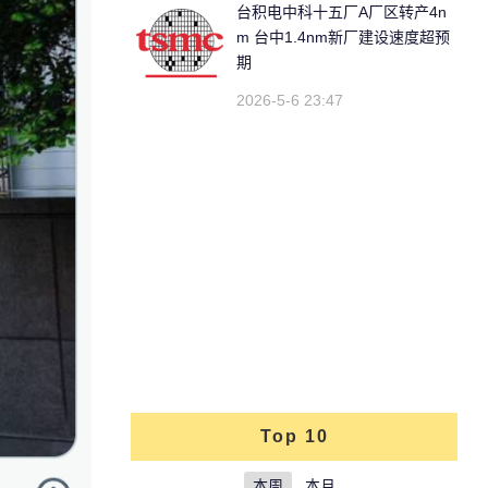
台积电中科十五厂A厂区转产4n
m 台中1.4nm新厂建设速度超预
期
2026-5-6 23:47
Top 10
本周
本月