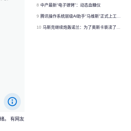
8
中产最新“电子镣铐”：动态血糖仪
9
腾讯操作系统层级AI助手“马维斯”正式上工 Windows/Mac/安卓可用
10
马斯克继续炮轰诺兰：为了奥斯卡亵渎了《奥德赛》
绪。 有网友