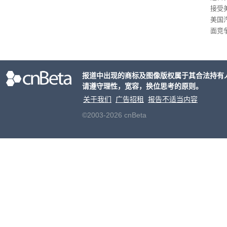
接受
美国
面竞
有一
性。
报道中出现的商标及图像版权属于其合法持有
请遵守理性，宽容，换位思考的原则。
关于我们
广告招租
报告不适当内容
©2003-2026 cnBeta