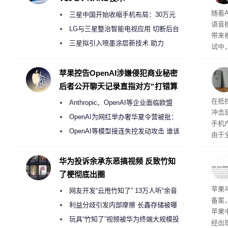
理”
随着A
三星中国开始收缩手机布局：30万元
语音
月销售额不达标门店 将被逐步清退
LG与三星整治智能电视应用 切断后台
带来
偷偷共享带宽的违规行为
三星拟引入喷墨涂层新技术 助力
试中，
Galaxy S27 Ultra进一步缩减镜头模组厚
的自
互的
度
苹果控告OpenAI涉嫌侵犯商业秘密
桌面
后者公开聊天记录直指对方“打错算
盘”
系列
在抵
Anthropic、OpenAI等企业面临欧盟
冲击
《人工智能法案》全新执法权限审查
OpenAI为网红举办奢华夏令营被批：
手机
2000美元一晚 遭讽“反乌托邦”
OpenAI等模型接连失控发动攻击 谁该
由于
承担法律责任？
本压
ne
华为投诉余承东恶搞视频 反致竹知
前受
了梗彻底出圈
保持
了
苹果
网友开发“云甩竹知了” 13万人听“余音
备案
绕梁”
利益分歧引发内部摩擦 长鑫存储被曝
苹果
曾将华为驻场工程师驱逐出研发基地
玩具“竹知了”视频被华为终端大规模投
经出