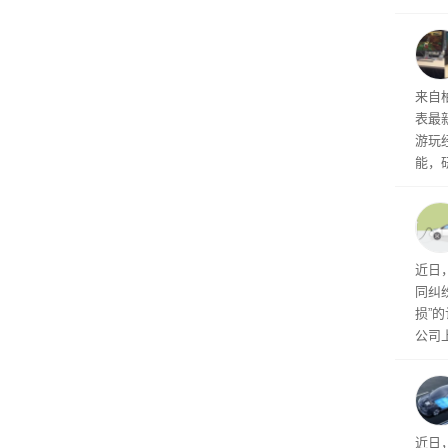
诉下架
ac 
内窥
来自
表最
游玩
能，
球》
训练
近日
同纠
损”
公司
先生
事故
给打
近日