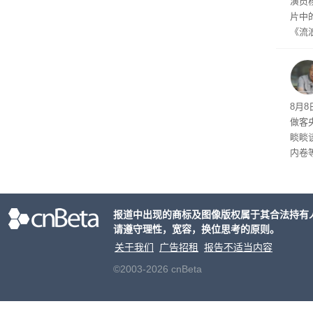
演员
片中
《流
wo 
乐！
~”。
费 
8月
做客
睒睒
内卷
商平
无处
了，
报道中出现的商标及图像版权属于其合法持有
请遵守理性，宽容，换位思考的原则。
关于我们
广告招租
报告不适当内容
©2003-2026 cnBeta