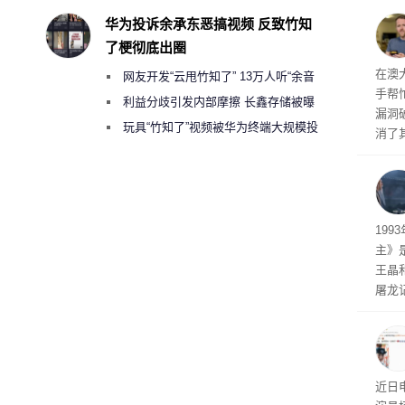
长轨
华为投诉余承东恶搞视频 反致竹知
了梗彻底出圈
破解
在澳
网友开发“云甩竹知了” 13万人听“余音
手帮
绕梁”
利益分歧引发内部摩擦 长鑫存储被曝
漏洞
曾将华为驻场工程师驱逐出研发基地
玩具“竹知了”视频被华为终端大规模投
消了
诉下架
被视
自主
工智
19
主》
王晶
屠龙
年前
0后
近日