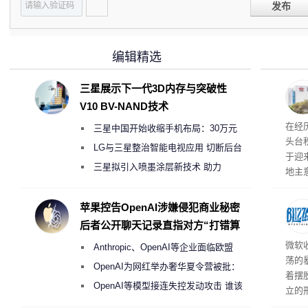
发布
编辑精选
三星展示下一代3D内存与突破性
V10 BV-NAND技术
在经
三星中国开始收缩手机布局：30万元
头台
月销售额不达标门店 将被逐步清退
LG与三星整治智能电视应用 切断后台
于迎
偷偷共享带宽的违规行为
三星拟引入喷墨涂层新技术 助力
地主
Galaxy S27 Ultra进一步缩减镜头模组厚
失及
积电
度
苹果控告OpenAI涉嫌侵犯商业秘密
设两
后者公开聊天记录直指对方“打错算
面板
盘”
微软
Anthropic、OpenAI等企业面临欧盟
荡的
《人工智能法案》全新执法权限审查
OpenAI为网红举办奢华夏令营被批：
着摆
2000美元一晚 遭讽“反乌托邦”
OpenAI等模型接连失控发动攻击 谁该
立的
承担法律责任？
心I