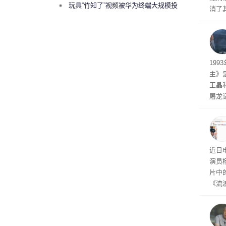
曾将华为驻场工程师驱逐出研发基地
玩具“竹知了”视频被华为终端大规模投
消了
诉下架
被视
自主
工智
19
主》
王晶
屠龙
年前
0后
近日
演员
片中
《流
wo 
乐！
~”。