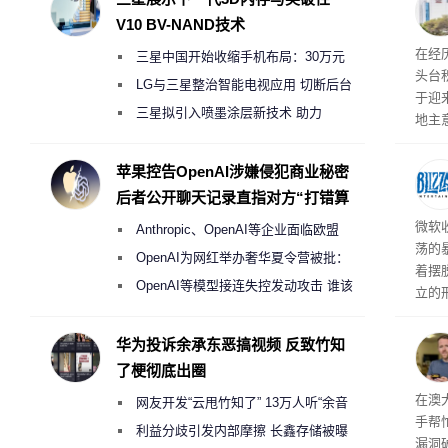
V10 BV-NAND技术
在经
三星中国开始收缩手机布局：30万元
头台
月销售额不达标门店 将被逐步清退
LG与三星整治智能电视应用 切断后台
于迎
偷偷共享带宽的违规行为
三星拟引入喷墨涂层新技术 助力
地主
Galaxy S27 Ultra进一步缩减镜头模组厚
失及
积电
度
苹果控告OpenAI涉嫌侵犯商业秘密
设两
后者公开聊天记录直指对方“打错算
面板
盘”
微软
Anthropic、OpenAI等企业面临欧盟
荡的
《人工智能法案》全新执法权限审查
OpenAI为网红举办奢华夏令营被批：
着摆
2000美元一晚 遭讽“反乌托邦”
OpenAI等模型接连失控发动攻击 谁该
立的
承担法律责任？
心I
长轨
华为投诉余承东恶搞视频 反致竹知
了梗彻底出圈
破解
在澳
网友开发“云甩竹知了” 13万人听“余音
手帮
绕梁”
利益分歧引发内部摩擦 长鑫存储被曝
漏洞