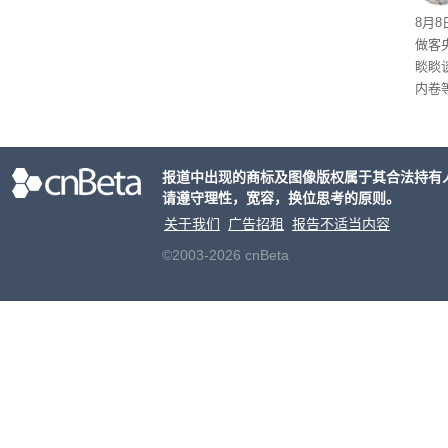
费 
8月
做客
睒睒
内卷
商平
无处
了，
报道中出现的商标及图像版权属于其合法持有
请遵守理性，宽容，换位思考的原则。
关于我们
广告招租
报告不适当内容
©2003-2026 cnBeta