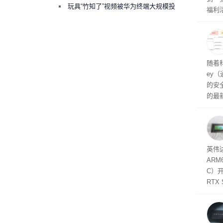
曾将华为驻场工程师驱逐出研发基地
玩具“竹知了”视频被华为终端大规模投
福利活
诉下架
英伟
州格
家提供
卡（F
户面
随着科
这一
ey
（Veri
的安全
的最新
失。研
内存
以利用
并窃取
SD
英伟达
在线
态
AR
件是
C）
软件
RTX
年晚
将到
的技