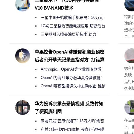
三星展示下一代3D内存与突破性
V10 BV-NAND技术
Ter
特斯拉
三星中国开始收缩手机布局：30万元
造的先
月销售额不达标门店 将被逐步清退
LG与三星整治智能电视应用 切断后台
选址
偷偷共享带宽的违规行为
三星拟引入喷墨涂层新技术 助力
县，
Galaxy S27 Ultra进一步缩减镜头模组厚
公司
在社
度
苹果控告OpenAI涉嫌侵犯商业秘密
疑问
后者公开聊天记录直指对方“打错算
建筑”
盘”
患
据科技
Anthropic、OpenAI等企业面临欧盟
超 1
反映，
《人工智能法案》全新执法权限审查
OpenAI为网红举办奢华夏令营被批：
运行F
2000美元一晚 遭讽“反乌托邦”
OpenAI等模型接连失控发动攻击 谁该
ot
承担法律责任？
损坏
华为投诉余承东恶搞视频 反致竹知
了梗彻底出圈
RTX
在当
网友开发“云甩竹知了” 13万人听“余音
下，
绕梁”
利益分歧引发内部摩擦 长鑫存储被曝
到一