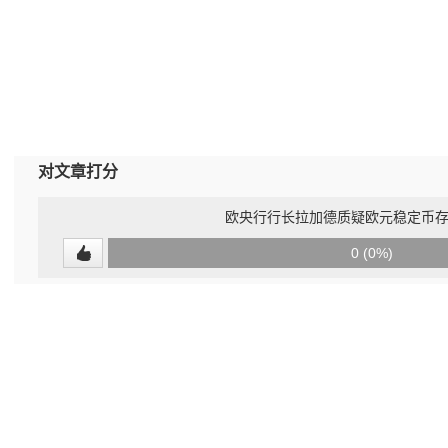
对文章打分
欧央行行长拉加德质疑欧元稳定币
0
0 (0%)
(undefined%)