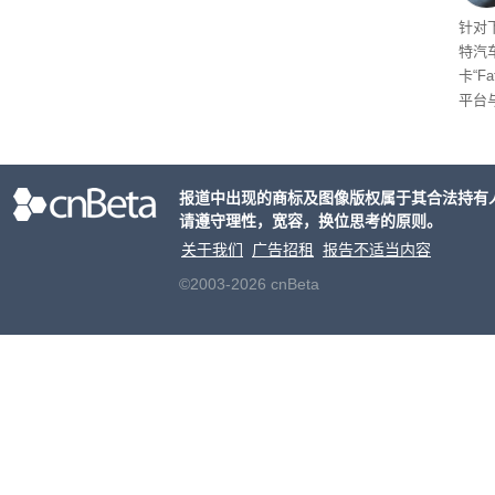
起售
针对
特汽
卡“F
平台
为2
车的
报道中出现的商标及图像版权属于其合法持有
请遵守理性，宽容，换位思考的原则。
关于我们
广告招租
报告不适当内容
©2003-2026 cnBeta