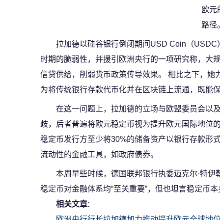
欧元
路径
拉加德以硅谷银行倒闭期间USD Coin（US
时期的脆弱性，并援引欧洲央行的一项研究称，大
信贷供给，削弱货币政策传导效果。 相比之下，她力
为将传统银行存款代币化并在区块链上流通，既能
在这一问题上，拉加德的立场与欧盟委员会以
歧，后者普遍将欧元稳定币视为提升欧元国际地位的
稳定币发行方至少将30%的储备资产以银行存款形
流动性的金融工具，如政府债券。
本周早些时候，德国联邦银行执委迈克尔·特伊
稳定币对金融体系均“至关重要”，但也坦言稳定币
相关文章:
欧洲央行行长拉加德加力推动提升欧元全球地位 