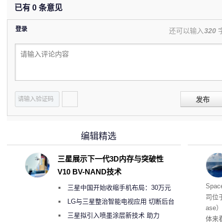
已有
0
条意见
登录
还可以输入
320
发布
编辑精选
三星展示下一代3D内存与突破性
V10 BV-NAND技术
海
Spa
三星中国开始收缩手机布局：30万元
司位
月销售额不达标门店 将被逐步清退
LG与三星整治智能电视应用 切断后台
as
偷偷共享带宽的违规行为
三星拟引入喷墨涂层新技术 助力
体来