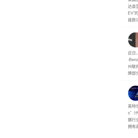
达县宣
EV
拨款
者提
惠及
面临
近日，
-B
州联
牌部
缺陷
性烫
赔，
事车
256
英特尔
s”（
据行
拥有高
在直接