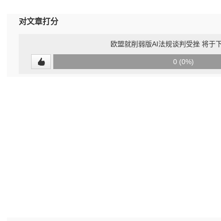
对文章打分
欧盟就削弱版AI法规谈判受挫 将于
0
0 (0%)
(undefined%)