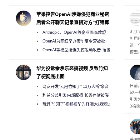
Galaxy S27 Ultra进一步缩减镜头模组厚
尤其
2米
度
苹果控告OpenAI涉嫌侵犯商业秘密
海岸
后者公开聊天记录直指对方“打错算
盘”
8 月
Anthropic、OpenAI等企业面临欧盟
X 用
《人工智能法案》全新执法权限审查
OpenAI为网红举办奢华夏令营被批：
进一
2000美元一晚 遭讽“反乌托邦”
OpenAI等模型接连失控发动攻击 谁该
模型。
承担法律责任？
迄今
与 G
华为投诉余承东恶搞视频 反致竹知
了梗彻底出圈
日前
网友开发“云甩竹知了” 13万人听“余音
eX
绕梁”
利益分歧引发内部摩擦 长鑫存储被曝
引发
曾将华为驻场工程师驱逐出研发基地
玩具“竹知了”视频被华为终端大规模投
的能
诉下架
析撞
了解
后续
政策
美国