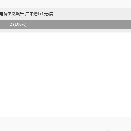
电价突然飙升 广东逼近1元/度
2 (100%)