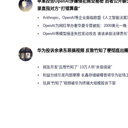
苹果控告OpenAI涉嫌侵犯商业秘密 后者公开聊
录直指对方“打错算盘”
Anthropic、OpenAI等企业面临欧盟《人工智能法
新执法权限审查
OpenAI为网红举办奢华夏令营被批：2000美元一晚
“反乌托邦”
OpenAI等模型接连失控发动攻击 谁该承担法律责任
华为投诉余承东恶搞视频 反致竹知了梗彻底出
网友开发“云甩竹知了” 13万人听“余音绕梁”
利益分歧引发内部摩擦 长鑫存储被曝曾将华为驻场
师驱逐出研发基地
玩具“竹知了”视频被华为终端大规模投诉下架