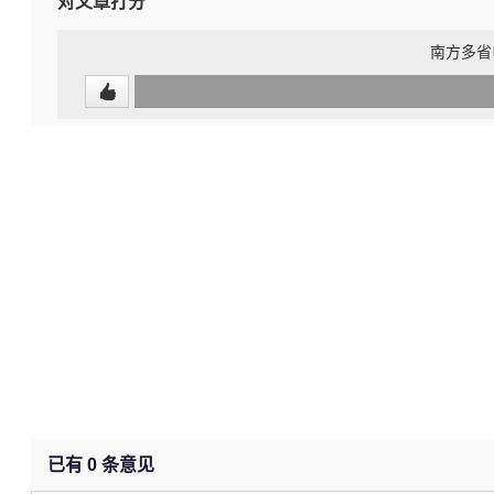
对文章打分
南方多省
0
(0%)
已有
0
条意见