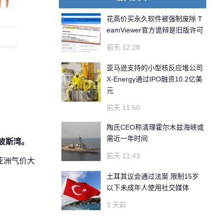
花高价买永久软件被强制废除 T
eamViewer官方诡辩是旧版许可
前天 12:28
亚马逊支持的小型核反应堆公司
X-Energy通过IPO融资10.2亿美
元
前天 11:50
陶氏CEO称清理霍尔木兹海峡或
需近一年时间
留波斯湾。
前天 11:43
亚洲气价大
土耳其议会通过法案 限制15岁
以下未成年人使用社交媒体
3 天前