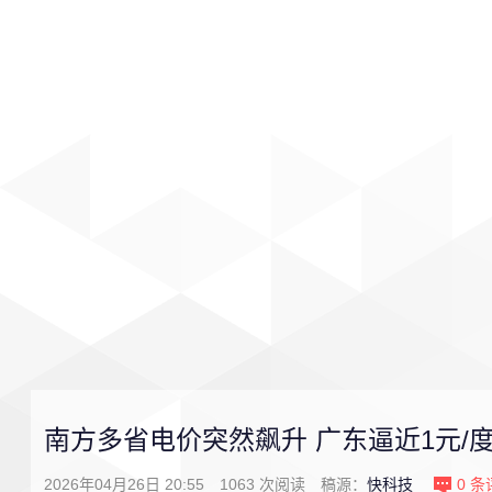
首页
影视
音乐
游戏
南方多省电价突然飙升 广东逼近1元/
2026年04月26日 20:55
1063
次阅读
稿源：
快科技
0
条