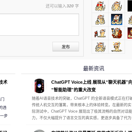
还可以输入
320
字
发布
最新资讯
D技术
ChatGPT Voice上线 展现从“聊天机器”
“智能助理”的重大改变
随着AI语音技术的突破，ChatGPT 的全新语音模式正在打
标门
传统人机交互的藩篱，带来根本上的体验转变。在最新的实
的违
际测试中，ChatGPT Voice 展现出了极其流畅的自然对话
进一步
力，不仅大幅提升了语言交互的真实感，更逐步具备了代为
执行复杂桌面任务的真助理属性。