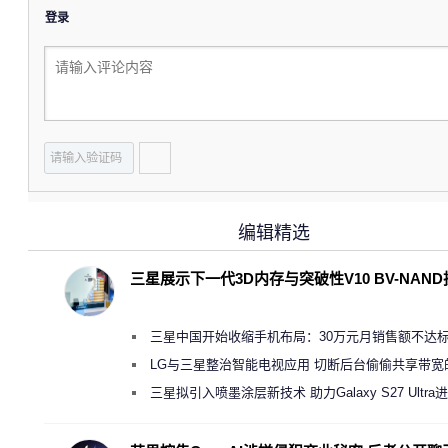
登录
编辑精选
三星展示下一代3D内存与突破性V10 BV-NAN
三星中国开始收缩手机布局：30万元月销售额不达
店 将被逐步清退
LG与三星整治智能电视应用 切断后台偷偷共享带宽
规行为
三星拟引入喷墨涂层新技术 助力Galaxy S27 Ultra
缩减镜头模组厚度