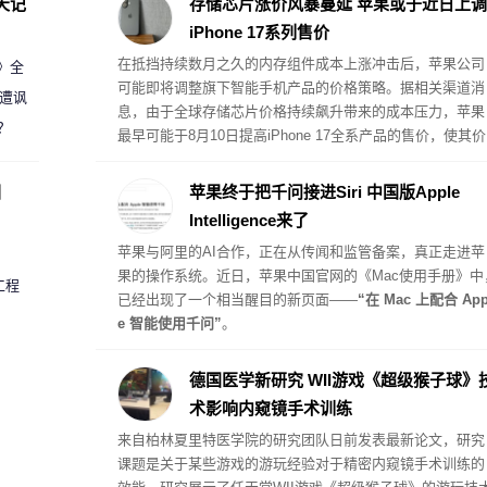
天记
存储芯片涨价风暴蔓延 苹果或于近日上调
iPhone 17系列售价
在抵挡持续数月之久的内存组件成本上涨冲击后，苹果公司
案》全
可能即将调整旗下智能手机产品的价格策略。据相关渠道消
 遭讽
息，由于全球存储芯片价格持续飙升带来的成本压力，苹果
？
最早可能于8月10日提高iPhone 17全系产品的售价，使其价
格体系与此前受内存危机影响而提价的其他硬件产品保持一
致。
圈
苹果终于把千问接进Siri 中国版Apple
Intelligence来了
苹果与阿里的AI合作，正在从传闻和监管备案，真正走进苹
果的操作系统。近日，苹果中国官网的《Mac使用手册》中
工程
已经出现了一个相当醒目的新页面——
“在 Mac 上配合 App
e 智能使用千问”
。
德国医学新研究 WII游戏《超级猴子球》
术影响内窥镜手术训练
来自柏林夏里特医学院的研究团队日前发表最新论文，研究
课题是关于某些游戏的游玩经验对于精密内窥镜手术训练的