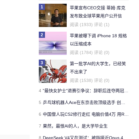
1
苹果宣布CEO交接 蒂姆·库克
发布致全球苹果用户公开信
阅读 (1933) 评论 (1)
2
苹果被曝下调 iPhone 18 规格
以压缩成本
阅读 (1784) 评论 (0)
3
第一批学AI的大学生，已经笑
不出来了
阅读 (1538) 评论 (0)
4
"最快女护士"退赛引争议：辞职后连夺两冠折现超20万
5
乒乓球机器人Ace在东京击败顶级选手 创下体育机器人历史第一
6
中国僧人玩CS2修行走红 电脑价值4万 用RTX4090
7
果然，最恨AI的人，是大学毕业生
8
DeepSeek V4又在测试：被指接近Opus 4.5 但不会太便宜