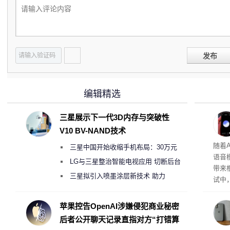
发布
编辑精选
三星展示下一代3D内存与突破性
V10 BV-NAND技术
理”
随着A
三星中国开始收缩手机布局：30万元
语音
月销售额不达标门店 将被逐步清退
LG与三星整治智能电视应用 切断后台
带来
偷偷共享带宽的违规行为
三星拟引入喷墨涂层新技术 助力
试中，
Galaxy S27 Ultra进一步缩减镜头模组厚
的自
互的
度
苹果控告OpenAI涉嫌侵犯商业秘密
桌面
后者公开聊天记录直指对方“打错算