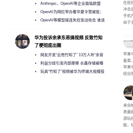
盘”
系列
在抵
Anthropic、OpenAI等企业面临欧盟
冲击
《人工智能法案》全新执法权限审查
OpenAI为网红举办奢华夏令营被批：
手机
2000美元一晚 遭讽“反乌托邦”
OpenAI等模型接连失控发动攻击 谁该
由于
承担法律责任？
本压
ne
华为投诉余承东恶搞视频 反致竹知
前受
了梗彻底出圈
保持
了
苹果
网友开发“云甩竹知了” 13万人听“余音
备案
绕梁”
利益分歧引发内部摩擦 长鑫存储被曝
苹果
曾将华为驻场工程师驱逐出研发基地
玩具“竹知了”视频被华为终端大规模投
经出
诉下架
ac 
内窥
来自
表最
游玩
能，
球》