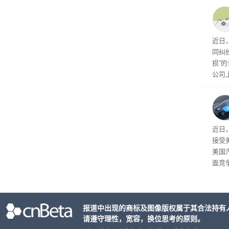
训练
近日
同纠
损”
公司
先生
事故
给打
近日
接受
美国
面竞
有一
性。
报道中出现的商标及图像版权属于其合法持有
请遵守理性，宽容，换位思考的原则。