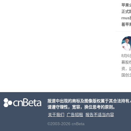
任
苹果
正式
rn
着苹
资料显
布斯
至20
长已达
室一
8月
天，
募股
行官
资，
国创
信息
由马
向Co
报道中出现的商标及图像版权属于其合法持有
斯》
请遵守理性，宽容，换位思考的原则。
估值
关于我们
广告招租
报告不适当内容
©2003-2026 cnBeta