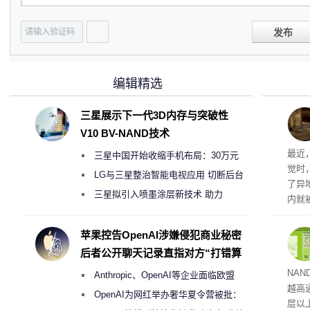
发布
编辑精选
三星展示下一代3D内存与突破性
V10 BV-NAND技术
最近
三星中国开始收缩手机布局：30万元
觉时
月销售额不达标门店 将被逐步清退
LG与三星整治智能电视应用 切断后台
了异
偷偷共享带宽的违规行为
三星拟引入喷墨涂层新技术 助力
内就
Galaxy S27 Ultra进一步缩减镜头模组厚
情况
度
苹果控告OpenAI涉嫌侵犯商业秘密
后者公开聊天记录直指对方“打错算
盘”
40
NA
Anthropic、OpenAI等企业面临欧盟
越高
《人工智能法案》全新执法权限审查
OpenAI为网红举办奢华夏令营被批：
层以