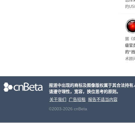
的U
如果
不算
在华硕
些用
起来
据《
级官
的“
术顾问
s)
划》
公司
报道中出现的商标及图像版权属于其合法持有
原因
请遵守理性，宽容，换位思考的原则。
起来
关于我们
广告招租
报告不适当内容
©2003-2026 cnBeta