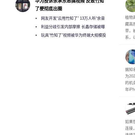
华为投诉余承东恶搞视频 反致竹知
了梗彻底出圈
草实
植物
网友开发“云甩竹知了” 13万人听“余音
藏高
绕梁”
利益分歧引发内部摩擦 长鑫存储被曝
草，
曾将华为驻场工程师驱逐出研发基地
玩具“竹知了”视频被华为终端大规模投
系，
诉下架
也证
的植
突破
据知
为20
的机
年iP
尺寸
如果
连接
选择