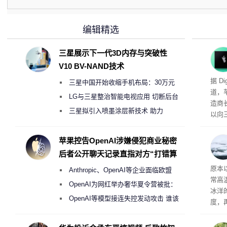
编辑精选
三星展示下一代3D内存与突破性
V10 BV-NAND技术
头的
据 D
三星中国开始收缩手机布局：30万元
道，
月销售额不达标门店 将被逐步清退
LG与三星整治智能电视应用 切断后台
造商
偷偷共享带宽的违规行为
三星拟引入喷墨涂层新技术 助力
以向
Galaxy S27 Ultra进一步缩减镜头模组厚
策略
目的
度
苹果控告OpenAI涉嫌侵犯商业秘密
大的
后者公开聊天记录直指对方“打错算
盘”
度
原本
Anthropic、OpenAI等企业面临欧盟
常高
《人工智能法案》全新执法权限审查
OpenAI为网红举办奢华夏令营被批：
冰洋
2000美元一晚 遭讽“反乌托邦”
OpenAI等模型接连失控发动攻击 谁该
度，
承担法律责任？
打破