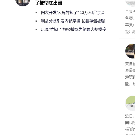
了梗彻底出圈
保持
了
苹果
网友开发“云甩竹知了” 13万人听“余音
备案
绕梁”
利益分歧引发内部摩擦 长鑫存储被曝
苹果
曾将华为驻场工程师驱逐出研发基地
玩具“竹知了”视频被华为终端大规模投
经出
诉下架
ac 
内窥
来自
表最
游玩
能，
球》
训练
近日
同纠
损”