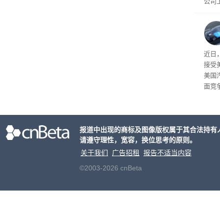
公司
先生
事故
给打
近日
接受
美国
面竞
有一
性。
报道中出现的商标及图像版权属于其合法持有
请遵守理性，宽容，换位思考的原则。
关于我们
广告招租
报告不适当内容
©2003-2026 cnBeta