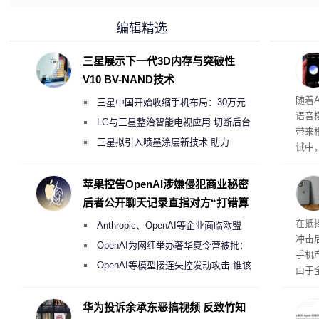
编辑精选
三星展示下一代3D内存与突破性
V10 BV-NAND技术
理”
随着A
三星中国开始收缩手机布局：30万元
语音
月销售额不达标门店 将被逐步清退
LG与三星整治智能电视应用 切断后台
带来
偷偷共享带宽的违规行为
三星拟引入喷墨涂层新技术 助力
试中，
Galaxy S27 Ultra进一步缩减镜头模组厚
的自
互的
度
苹果控告OpenAI涉嫌侵犯商业秘密
桌面
后者公开聊天记录直指对方“打错算
盘”
系列
在抵
Anthropic、OpenAI等企业面临欧盟
冲击
《人工智能法案》全新执法权限审查
OpenAI为网红举办奢华夏令营被批：
手机
2000美元一晚 遭讽“反乌托邦”
OpenAI等模型接连失控发动攻击 谁该
由于
承担法律责任？
本压
ne
华为投诉余承东恶搞视频 反致竹知
前受