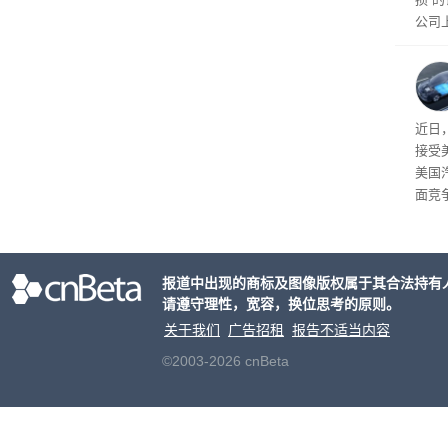
公司
先生
事故
给打
近日
接受
美国
面竞
有一
性。
报道中出现的商标及图像版权属于其合法持有
请遵守理性，宽容，换位思考的原则。
关于我们
广告招租
报告不适当内容
©2003-2026 cnBeta