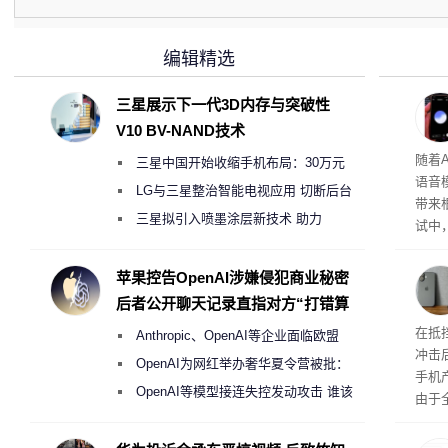
编辑精选
三星展示下一代3D内存与突破性
V10 BV-NAND技术
理”
随着A
三星中国开始收缩手机布局：30万元
语音
月销售额不达标门店 将被逐步清退
LG与三星整治智能电视应用 切断后台
带来
偷偷共享带宽的违规行为
三星拟引入喷墨涂层新技术 助力
试中，
Galaxy S27 Ultra进一步缩减镜头模组厚
的自
互的
度
苹果控告OpenAI涉嫌侵犯商业秘密
桌面
后者公开聊天记录直指对方“打错算
盘”
系列
在抵
Anthropic、OpenAI等企业面临欧盟
冲击
《人工智能法案》全新执法权限审查
OpenAI为网红举办奢华夏令营被批：
手机
2000美元一晚 遭讽“反乌托邦”
OpenAI等模型接连失控发动攻击 谁该
由于
承担法律责任？
本压
ne