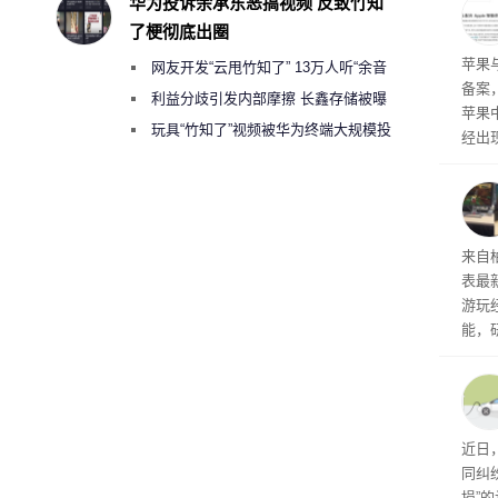
华为投诉余承东恶搞视频 反致竹知
前受
了梗彻底出圈
保持
了
苹果
网友开发“云甩竹知了” 13万人听“余音
备案
绕梁”
利益分歧引发内部摩擦 长鑫存储被曝
苹果
曾将华为驻场工程师驱逐出研发基地
玩具“竹知了”视频被华为终端大规模投
经出
诉下架
ac 
内窥
来自
表最
游玩
能，
球》
训练
近日
同纠
损”