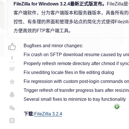
FileZilla for Windows 3.2.4最新正式版发布。
FileZil
客户端软件，分为客户端版本和服务器版本，具备所有的
控性、有条理的界面和管理多站点的简化方式使得Filezil
方便高效的FTP客户端工具。
Bugfixes and minor changes:
Fix crash on SFTP download resume caused by unin
1
Properly refresh remote directory after chmod if sy
Fix unediting locale files in file editing dialog
Fix regression with custom post-login commands o
Trigger refresh of transfer progress bars after resiz
Several small fixes to minimize to tray functionality
下载:
FileZilla 3.2.4