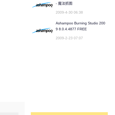
- 魔法抓图
2009-4-30 06:38
Ashampoo Burning Studio 200
9 8.0.4.4877 FREE
2009-2-23 07:07