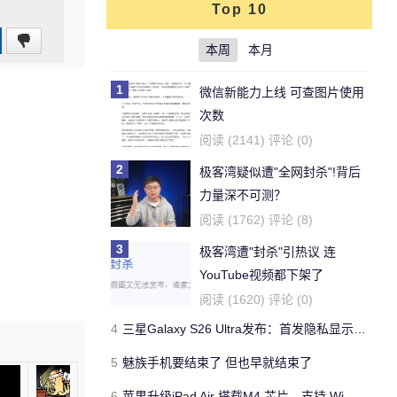
Top 10
0
本周
本月
(0%)
1
微信新能力上线 可查图片使用
次数
阅读 (2141) 评论 (0)
2
极客湾疑似遭"全网封杀"!背后
力量深不可测？
阅读 (1762) 评论 (8)
3
极客湾遭"封杀"引热议 连
YouTube视频都下架了
阅读 (1620) 评论 (0)
4
三星Galaxy S26 Ultra发布：首发隐私显示屏、骁龙 8 Elite Gen 5与60W闪充
5
魅族手机要结束了 但也早就结束了
6
苹果升级iPad Air 搭载M4 芯片、支持 Wi‑Fi 7 售价不变