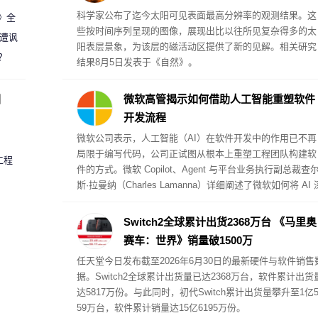
科学家公布了迄今太阳可见表面最高分辨率的观测结果。这
案》全
些按时间序列呈现的图像，展现出比以往所见复杂得多的太
 遭讽
阳表层景象，为该层的磁活动区提供了新的见解。相关研究
？
结果8月5日发表于《自然》。
圈
微软高管揭示如何借助人工智能重塑软件
开发流程
微软公司表示，人工智能（AI）在软件开发中的作用已不再
局限于编写代码，公司正试图从根本上重塑工程团队构建软
工程
件的方式。微软 Copilot、Agent 与平台业务执行副总裁查
斯·拉曼纳（Charles Lamanna）详细阐述了微软如何将 AI 
度融入开发工作流，同时保持对客户成功指标的关注。
Switch2全球累计出货2368万台 《马里奥
赛车：世界》销量破1500万
任天堂今日发布截至2026年6月30日的最新硬件与软件销售
据。Switch2全球累计出货量已达2368万台，软件累计出货
达5817万份。与此同时，初代Switch累计出货量攀升至1亿5
59万台，软件累计销量达15亿6195万份。