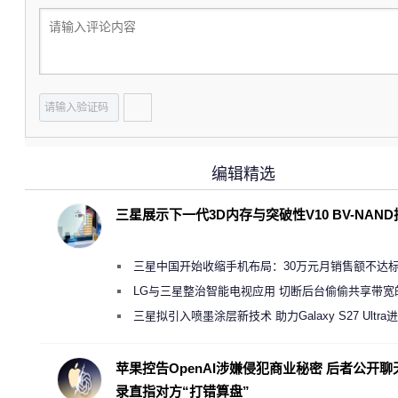
编辑精选
三星展示下一代3D内存与突破性V10 BV-NAN
三星中国开始收缩手机布局：30万元月销售额不达
店 将被逐步清退
LG与三星整治智能电视应用 切断后台偷偷共享带宽
规行为
三星拟引入喷墨涂层新技术 助力Galaxy S27 Ultra
缩减镜头模组厚度
苹果控告OpenAI涉嫌侵犯商业秘密 后者公开聊
录直指对方“打错算盘”