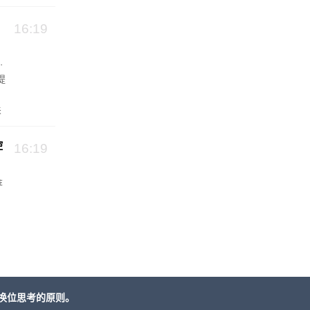
16:19
·
提
关
控
16:19
苹
换位思考的原则。