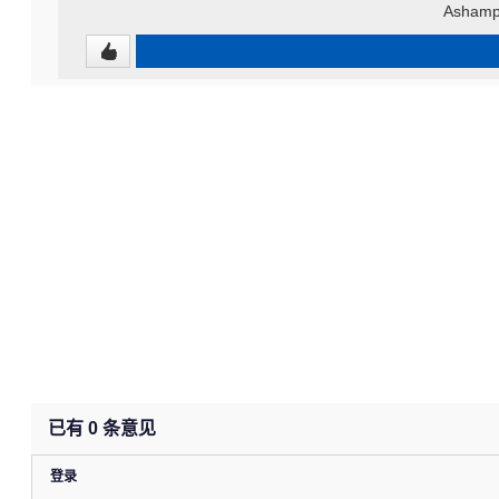
Ashamp
已有
0
条意见
登录