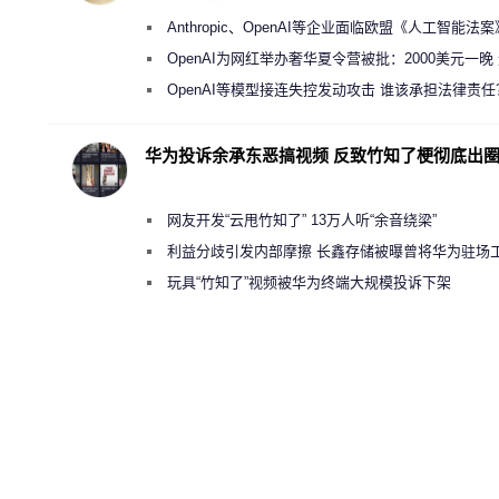
Anthropic、OpenAI等企业面临欧盟《人工智能法
新执法权限审查
OpenAI为网红举办奢华夏令营被批：2000美元一晚
“反乌托邦”
OpenAI等模型接连失控发动攻击 谁该承担法律责任
华为投诉余承东恶搞视频 反致竹知了梗彻底出
网友开发“云甩竹知了” 13万人听“余音绕梁”
利益分歧引发内部摩擦 长鑫存储被曝曾将华为驻场
师驱逐出研发基地
玩具“竹知了”视频被华为终端大规模投诉下架