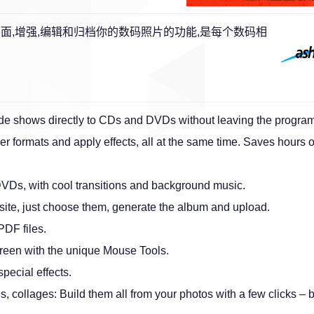
面,增强,编辑和归档你的数码照片的功能,是每个数码相
ide shows directly to CDs and DVDs without leaving the program
er formats and apply effects, all at the same time. Saves hours o
VDs, with cool transitions and background music.
ite, just choose them, generate the album and upload.
PDF files.
screen with the unique Mouse Tools.
pecial effects.
s, collages: Build them all from your photos with a few clicks – 