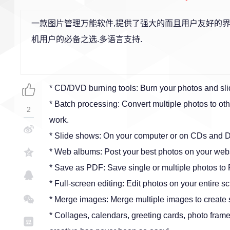
一款图片管理万能软件,提供了强大的而且用户友好的界
机用户的必备之选.多语言支持.
* CD/DVD burning tools: Burn your photos and sl
* Batch processing: Convert multiple photos to oth
2
work.
* Slide shows: On your computer or on CDs and D
* Web albums: Post your best photos on your webs
* Save as PDF: Save single or multiple photos to 
* Full-screen editing: Edit photos on your entire 
* Merge images: Merge multiple images to create s
* Collages, calendars, greeting cards, photo frame