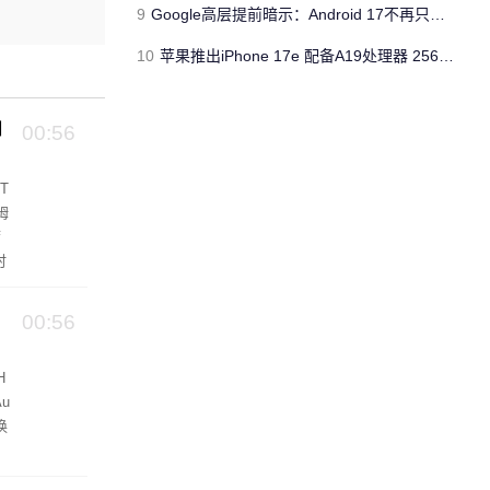
9
Google高层提前暗示：Android 17不再只是操作系统
10
苹果推出iPhone 17e 配备A19处理器 256GB容量起步 刘海屏依旧
州
00:56
T
姆
席
时
c
00:56
H
u
换