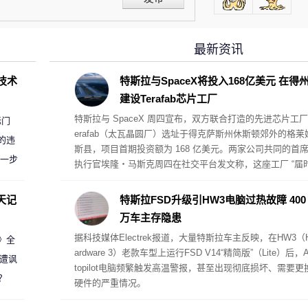
最新资讯
D技术
特斯拉与SpaceX将投入168亿美元 在得
建设Terafab芯片工厂
特斯拉与 SpaceX 周四宣布，双方联合打造的先进芯片工厂
标门
erafab（太瓦晶圆厂）选址于得克萨斯州休斯顿郊外的格莱
的违
斯县，项目首期投资额为 168 亿美元。两家公司共同的首
进一步
执行官埃隆・马斯克周四在社交平台发文称，这座工厂 “届
将毫无疑问成为全球规模最大、价值最高的单体建筑”。Spa
eX 披露，厂区规划制造面积超 1 亿平方英尺。
天记
特斯拉FSD升级引HW3电脑过热故障 400
万车主存隐患
据科技媒体Electrek报道，大量特斯拉车主反映，在HW3（
案》全
ardware 3）老款车型上运行FSD V14“精简版”（Lite）后，A
 遭讽
topilot电脑频繁触发高温警报，甚至出现彻底损坏、需要更
？
硬件的严重情况。