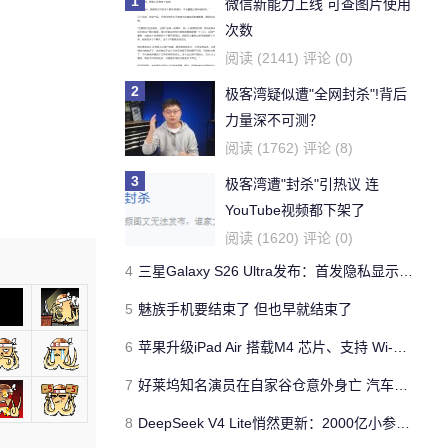
1
微信新能力上线 可查图片使用
次数
阅读 (2141) 评论 (0)
2
极客湾疑似遭"全网封杀"!背后
力量深不可测？
阅读 (1762) 评论 (8)
3
极客湾遭"封杀"引热议 连
YouTube视频都下架了
阅读 (1620) 评论 (0)
4
三星Galaxy S26 Ultra发布：首发隐私显示屏、骁龙 8 Elite Gen 5与60W闪充
5
魅族手机要结束了 但也早就结束了
6
苹果升级iPad Air 搭载M4 芯片、支持 Wi‑Fi 7 售价不变
7
好莱坞知名演员在自家谷仓意外身亡 汽车搭电时突然自燃
8
DeepSeek V4 Lite悄然更新：2000亿小参数性能逼近美国顶流