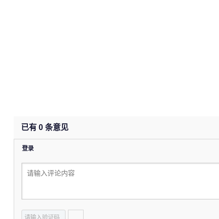
已有
0
条意见
登录