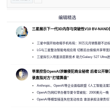
编辑精选
三星展示下一代3D内存与突破性V10 BV-NAN
三星中国开始收缩手机布局：30万元月销售额不达
店 将被逐步清退
LG与三星整治智能电视应用 切断后台偷偷共享带宽
规行为
三星拟引入喷墨涂层新技术 助力Galaxy S27 Ultra
缩减镜头模组厚度
苹果控告OpenAI涉嫌侵犯商业秘密 后者公开聊
录直指对方“打错算盘”
Anthropic、OpenAI等企业面临欧盟《人工智能法
新执法权限审查
OpenAI为网红举办奢华夏令营被批：2000美元一晚
“反乌托邦”
OpenAI等模型接连失控发动攻击 谁该承担法律责任