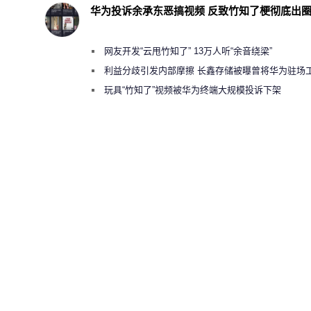
华为投诉余承东恶搞视频 反致竹知了梗彻底出
网友开发“云甩竹知了” 13万人听“余音绕梁”
利益分歧引发内部摩擦 长鑫存储被曝曾将华为驻场
师驱逐出研发基地
玩具“竹知了”视频被华为终端大规模投诉下架