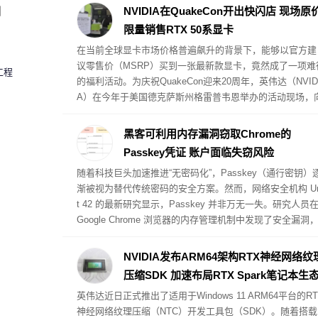
圈
NVIDIA在QuakeCon开出快闪店 现场原
限量销售RTX 50系显卡
在当前全球显卡市场价格普遍飙升的背景下，能够以官方建
议零售价（MSRP）买到一张最新款显卡，竟然成了一项难
工程
的福利活动。为庆祝QuakeCon迎来20周年，英伟达（NVID
A）在今年于美国德克萨斯州格雷普韦恩举办的活动现场，
到场玩家提供了以原价购买RTX 5000系列公版显卡（Found
rs Edition）的特权。英伟达将这一现场销售活动命名为“实
黑客可利用内存漏洞窃取Chrome的
核验优先购（Verified Priority Access IRL）”。
Passkey凭证 账户面临失窃风险
随着科技巨头加速推进“无密码化”，Passkey（通行密钥）
渐被视为替代传统密码的安全方案。然而，网络安全机构 Un
t 42 的最新研究显示，Passkey 并非万无一失。研究人员
Google Chrome 浏览器的内存管理机制中发现了安全漏洞
黑客可以利用该漏洞直接从 Chrome 内存中提取并窃取 Pas
key 密钥，进而控制受害者的在线账户。不过，实施此类攻
NVIDIA发布ARM64架构RTX神经网络纹
的前提条件是受害者的 PC 设备必须已被注入恶意软件。
压缩SDK 加速布局RTX Spark笔记本生
英伟达近日正式推出了适用于Windows 11 ARM64平台的RT
神经网络纹理压缩（NTC）开发工具包（SDK）。随着搭载