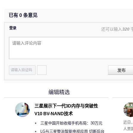
已有
0
条意见
登录
还可以输入
320
发布
编辑精选
三星展示下一代3D内存与突破性
V10 BV-NAND技术
肉串
近日
三星中国开始收缩手机布局：30万元
友：
人贾
月销售额不达标门店 将被逐步清退
LG与三星整治智能电视应用 切断后台