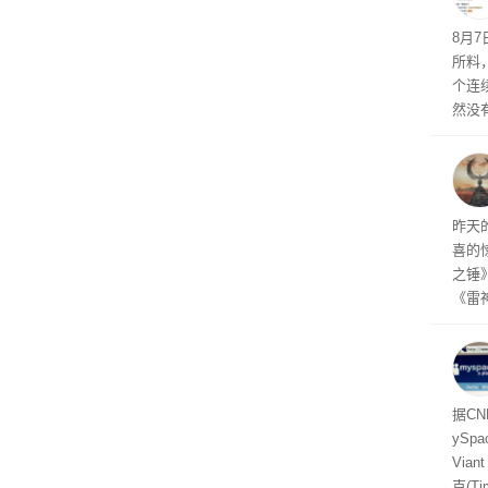
悄悄
8月
所料
个连
然没
就开
有品
着—
线了
昨天
喜的
之锤
《雷
mes
ox、
出震
据C
yS
Via
克(T