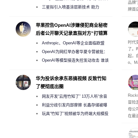
品牌
偷偷共享带宽的违规行为
三星拟引入喷墨涂层新技术 助力
牌首
Galaxy S27 Ultra进一步缩减镜头模组厚
访发
者均
度
苹果控告OpenAI涉嫌侵犯商业秘密
与西
后者公开聊天记录直指对方“打错算
盘”
Co
时代
Anthropic、OpenAI等企业面临欧盟
了。昨
《人工智能法案》全新执法权限审查
OpenAI为网红举办奢华夏令营被批：
起，自
2000美元一晚 遭讽“反乌托邦”
OpenAI等模型接连失控发动攻击 谁该
o、M
承担法律责任？
自动模
和操
华为投诉余承东恶搞视频 反致竹知
命令
了梗彻底出圈
起来，
期
Roc
网友开发“云甩竹知了” 13万人听“余音
防御
冒险
气将
绕梁”
利益分歧引发内部摩擦 长鑫存储被曝
母公司T
发效
曾将华为驻场工程师驱逐出研发基地
玩具“竹知了”视频被华为终端大规模投
在最近
诉下架
时，Ta
ss 