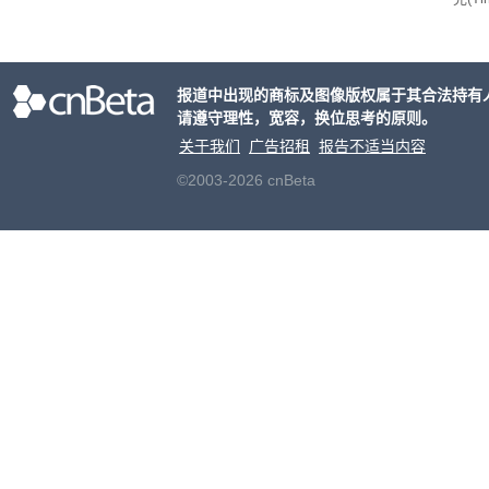
ris
合适
户对
报道中出现的商标及图像版权属于其合法持有
算法
请遵守理性，宽容，换位思考的原则。
老牌
关于我们
广告招租
报告不适当内容
©2003-2026 cnBeta