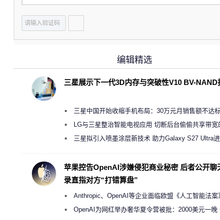
编辑精选
三星展示下一代3D内存与突破性V10 BV-NAN
三星中国开始收缩手机布局：30万元月销售额不达
店 将被逐步清退
LG与三星整治智能电视应用 切断后台偷偷共享带宽
规行为
三星拟引入喷墨涂层新技术 助力Galaxy S27 Ultra
缩减镜头模组厚度
苹果控告OpenAI涉嫌侵犯商业秘密 后者公开聊
录直指对方“打错算盘”
Anthropic、OpenAI等企业面临欧盟《人工智能法
新执法权限审查
OpenAI为网红举办奢华夏令营被批：2000美元一晚