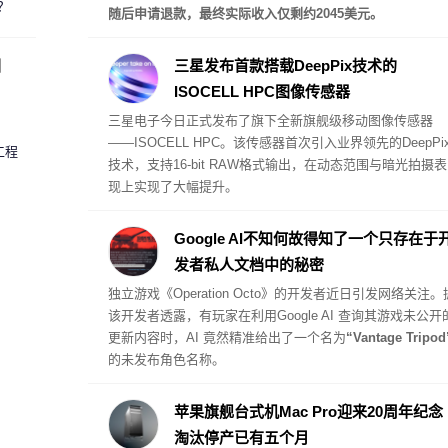
？
随后申请退款，最终实际收入仅剩约2045美元。
圈
三星发布首款搭载DeepPix技术的
ISOCELL HPC图像传感器
三星电子今日正式发布了旗下全新旗舰级移动图像传感器
——
ISOCELL HPC
。该传感器首次引入业界领先的DeepPi
工程
技术，支持16-bit RAW格式输出，在动态范围与暗光拍摄表
现上实现了大幅提升。
Google AI不知何故得知了一个只存在于
发者私人文档中的秘密
独立游戏《Operation Octo》的开发者近日引发网络关注。
该开发者透露，有玩家在利用Google AI 查询其游戏未公开
更新内容时，AI 竟然精准给出了一个名为
“Vantage Tripod
的未发布角色名称。
苹果旗舰台式机Mac Pro迎来20周年纪念
淘汰停产已有五个月