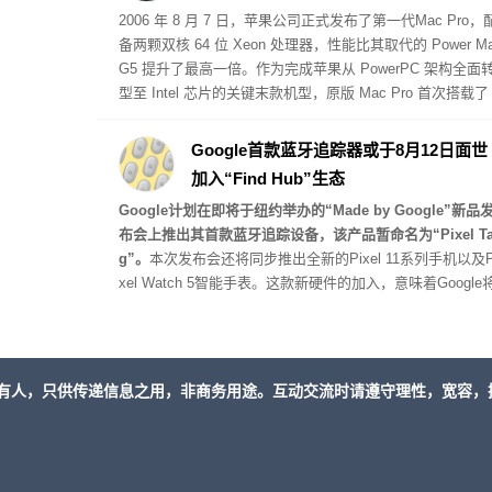
2006 年 8 月 7 日，苹果公司正式发布了第一代
Mac Pro
，
备两颗双核 64 位 Xeon 处理器，性能比其取代的 Power M
G5 提升了最高一倍。作为完成苹果从 PowerPC 架构全面
型至 Intel 芯片的关键末款机型，原版 Mac Pro 首次搭载了
CI Express 扩展槽，起步售价为 2499 美元。
Google首款蓝牙追踪器或于8月12日面世
加入“Find Hub”生态
Google计划在即将于纽约举办的“Made by Google”新品
布会上推出其首款蓝牙追踪设备，该产品暂命名为“Pixel T
g”。
本次发布会还将同步推出全新的Pixel 11系列手机以及P
xel Watch 5智能手表。这款新硬件的加入，意味着Google
直接与苹果AirTag 2、三星Galaxy SmartTag 2以及摩托罗
Moto Tag 2等主流蓝牙追踪器展开正面竞争。
有人，只供传递信息之用，非商务用途。互动交流时请遵守理性，宽容，