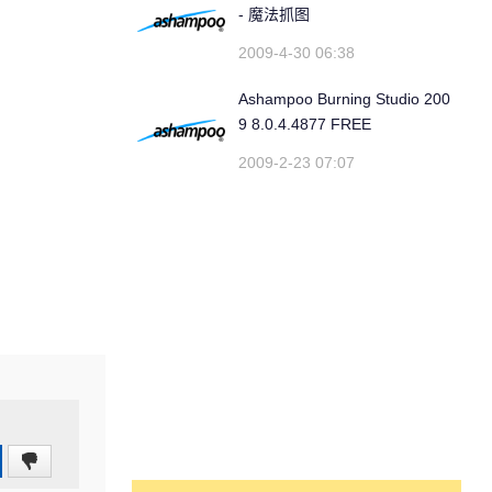
- 魔法抓图
2009-4-30 06:38
Ashampoo Burning Studio 200
9 8.0.4.4877 FREE
2009-2-23 07:07
0