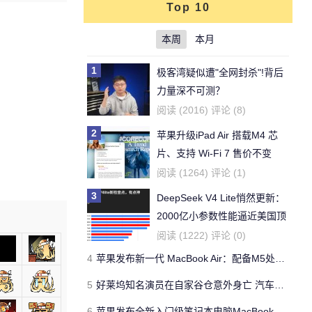
(0%)
Top 10
本周
本月
1
极客湾疑似遭"全网封杀"!背后
力量深不可测？
阅读 (2016) 评论 (8)
2
苹果升级iPad Air 搭载M4 芯
片、支持 Wi‑Fi 7 售价不变
阅读 (1264) 评论 (1)
3
DeepSeek V4 Lite悄然更新：
2000亿小参数性能逼近美国顶
流
阅读 (1222) 评论 (0)
4
苹果发布新一代 MacBook Air：配备M5处理器 性能、存储与 AI 全面升级 ​
5
好莱坞知名演员在自家谷仓意外身亡 汽车搭电时突然自燃
6
苹果发布全新入门级笔记本电脑MacBook Neo 起售价599美元