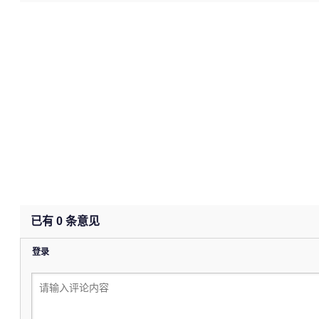
已有
0
条意见
登录