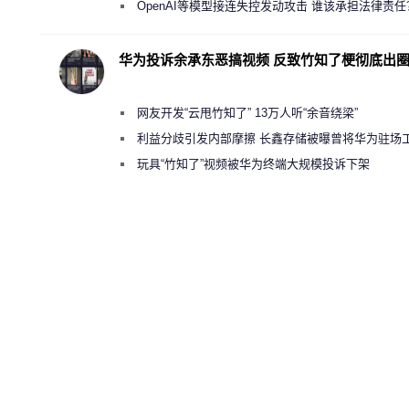
“反乌托邦”
OpenAI等模型接连失控发动攻击 谁该承担法律责任
华为投诉余承东恶搞视频 反致竹知了梗彻底出
网友开发“云甩竹知了” 13万人听“余音绕梁”
利益分歧引发内部摩擦 长鑫存储被曝曾将华为驻场
师驱逐出研发基地
玩具“竹知了”视频被华为终端大规模投诉下架