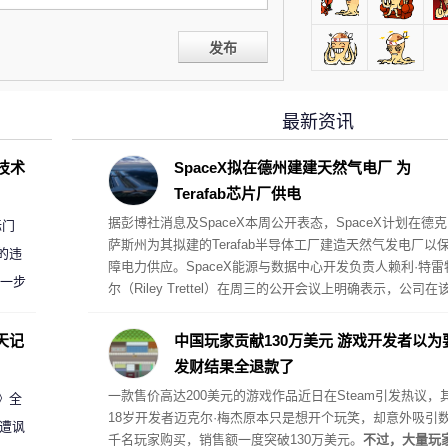
发布
最新资讯
D技术
SpaceX拟在德州建建天然气电厂 为
Terafab芯片厂供电
据彭博社消息及SpaceX本周公开表态，SpaceX计划在德克
标门
萨斯州为其拟建的Terafab半导体工厂建造天然气发电厂以
的违
障电力供应。SpaceX能源与数据中心开发负责人赖利·特雷
进一步
尔（Riley Trettel）在周三的公开会议上明确表示，公司在
项目中将采取“自备电力”的模式，并配备规模极其庞大的电
阵列。
天记
中国玩家贡献130万美元 游戏开发者以为
发财结果全退款了
一款售价高达200美元的游戏作品近日在Steam引发热议，
案》全
18岁开发者迈克尔·梅杰原本只是想开个玩笑，却意外吸引
 遭讽
千名玩家购买，销售额一度突破130万美元。
不过，大量玩