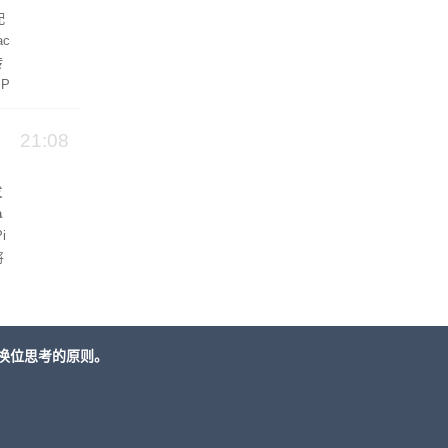
配
ac
转
 P
21:08
发
a
i
将
拉
换位思考的原则。