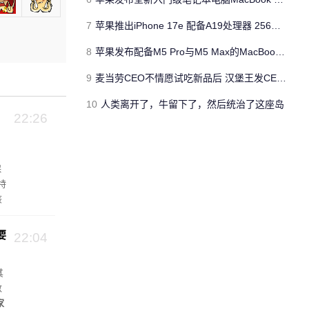
7
苹果推出iPhone 17e 配备A19处理器 256GB容量起步 刘海屏依旧
8
苹果发布配备M5 Pro与M5 Max的MacBook Pro 本地AI能力再升级 ​
9
麦当劳CEO不情愿试吃新品后 汉堡王发CEO狠咬皇堡视频借势营销
10
人类离开了，牛留下了，然后统治了这座岛
22:26
保
特
该
池
要
22:04
其
数
家