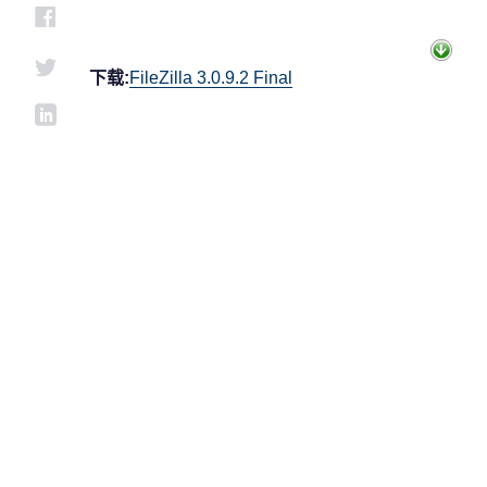
下载:
FileZilla 3.0.9.2 Final