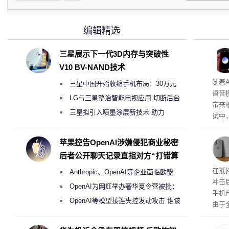
编辑精选
三星展示下一代3D内存与突破性
V10 BV-NAND技术
理”
随着A
三星中国开始收缩手机布局：30万元
语音
月销售额不达标门店 将被逐步清退
LG与三星整治智能电视应用 切断后台
带来
偷偷共享带宽的违规行为
三星拟引入喷墨涂层新技术 助力
试中，
Galaxy S27 Ultra进一步缩减镜头模组厚
的自
互的
度
苹果控告OpenAI涉嫌侵犯商业秘密
桌面
后者公开聊天记录直指对方“打错算
盘”
系列
在抵
Anthropic、OpenAI等企业面临欧盟
冲击
《人工智能法案》全新执法权限审查
OpenAI为网红举办奢华夏令营被批：
手机
2000美元一晚 遭讽“反乌托邦”
OpenAI等模型接连失控发动攻击 谁该
由于
承担法律责任？
本压
ne