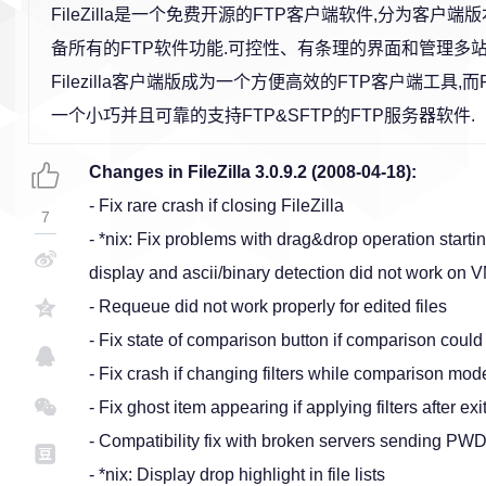
FileZilla是一个免费开源的FTP客户端软件,分为客户端
备所有的FTP软件功能.可控性、有条理的界面和管理多
Filezilla客户端版成为一个方便高效的FTP客户端工具,而FileZ
一个小巧并且可靠的支持FTP&SFTP的FTP服务器软件.
Changes in FileZilla 3.0.9.2 (2008-04-18):
- Fix rare crash if closing FileZilla
7
- *nix: Fix problems with drag&drop operation starting
display and ascii/binary detection did not work on 
- Requeue did not work properly for edited files
- Fix state of comparison button if comparison could
- Fix crash if changing filters while comparison mode
- Fix ghost item appearing if applying filters after 
- Compatibility fix with broken servers sending PWD
- *nix: Display drop highlight in file lists