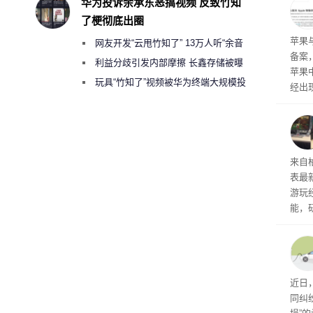
华为投诉余承东恶搞视频 反致竹知
前受
了梗彻底出圈
保持
了
苹果
网友开发“云甩竹知了” 13万人听“余音
备案
绕梁”
利益分歧引发内部摩擦 长鑫存储被曝
苹果
曾将华为驻场工程师驱逐出研发基地
玩具“竹知了”视频被华为终端大规模投
经出
诉下架
ac 
内窥
来自
表最
游玩
能，
球》
训练
近日
同纠