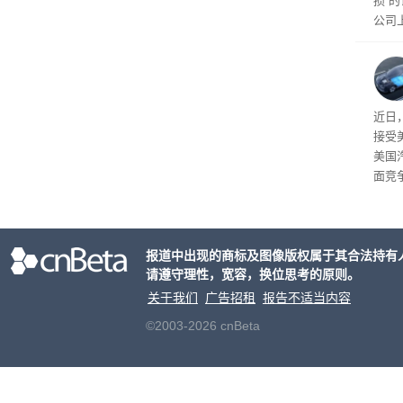
损”
公司
先生
事故
给打
近日
接受
美国
面竞
有一
性。
报道中出现的商标及图像版权属于其合法持有
请遵守理性，宽容，换位思考的原则。
关于我们
广告招租
报告不适当内容
©2003-2026 cnBeta