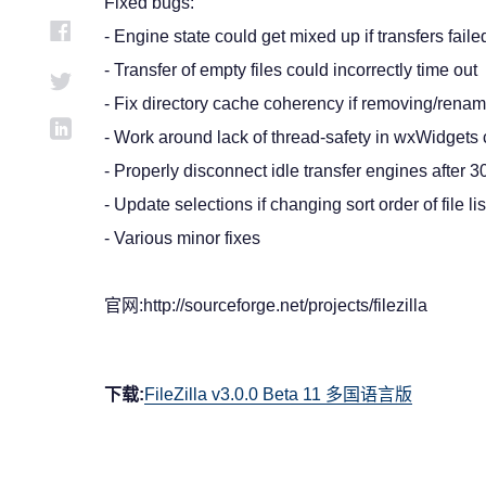
Fixed bugs:
- Engine state could get mixed up if transfers faile
- Transfer of empty files could incorrectly time out
- Fix directory cache coherency if removing/renam
- Work around lack of thread-safety in wxWidget
- Properly disconnect idle transfer engines after 
- Update selections if changing sort order of file lis
- Various minor fixes
官网:http://sourceforge.net/projects/filezilla
下载:
FileZilla v3.0.0 Beta 11 多国语言版