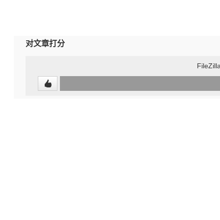
对文章打分
FileZi
0
(undefined%)