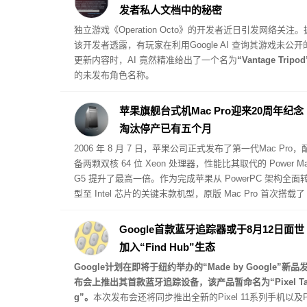
发者私人文档中的秘密
独立游戏《Operation Octo》的开发者近日引发网络关注。
该开发者透露，有玩家在利用Google AI 查询其游戏未公开
更新内容时，AI 竟然精准给出了一个名为
“Vantage Tripod
的未发布角色名称。
苹果旗舰台式机Mac Pro迎来20周年纪念
淘汰停产已有五个月
2006 年 8 月 7 日，苹果公司正式发布了第一代
Mac Pro
，
备两颗双核 64 位 Xeon 处理器，性能比其取代的 Power M
G5 提升了最高一倍。作为完成苹果从 PowerPC 架构全面
型至 Intel 芯片的关键末款机型，原版 Mac Pro 首次搭载了
CI Express 扩展槽，起步售价为 2499 美元。
Google首款蓝牙追踪器或于8月12日面世
加入“Find Hub”生态
Google计划在即将于纽约举办的“Made by Google”新品
布会上推出其首款蓝牙追踪设备，该产品暂命名为“Pixel T
g”。
本次发布会还将同步推出全新的Pixel 11系列手机以及P