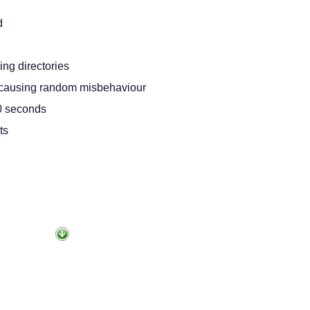
d
ing directories
s causing random misbehaviour
30 seconds
ts