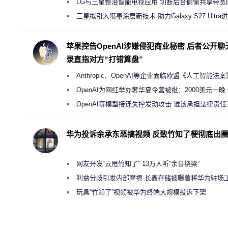
店 将被逐步清退
LG与三星整治智能电视应用 切断后台偷偷共享带宽
规行为
三星拟引入喷墨涂层新技术 助力Galaxy S27 Ultra
缩减镜头模组厚度
苹果控告OpenAI涉嫌侵犯商业秘密 后者公开聊
录直指对方“打错算盘”
Anthropic、OpenAI等企业面临欧盟《人工智能法
新执法权限审查
OpenAI为网红举办奢华夏令营被批：2000美元一晚
“反乌托邦”
OpenAI等模型接连失控发动攻击 谁该承担法律责任
华为投诉余承东恶搞视频 反致竹知了梗彻底出
网友开发“云甩竹知了” 13万人听“余音绕梁”
利益分歧引发内部摩擦 长鑫存储被曝曾将华为驻场
师驱逐出研发基地
玩具“竹知了”视频被华为终端大规模投诉下架