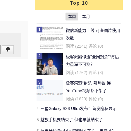
Top 10
本周
本月
1
微信新能力上线 可查图片使用
次数
阅读 (2141) 评论 (0)
2
极客湾疑似遭"全网封杀"!背后
力量深不可测？
阅读 (1762) 评论 (8)
3
极客湾遭"封杀"引热议 连
YouTube视频都下架了
阅读 (1620) 评论 (0)
4
三星Galaxy S26 Ultra发布：首发隐私显示屏、骁龙 8 Elite Gen 5与60W闪充
5
魅族手机要结束了 但也早就结束了
6
苹果升级iPad Air 搭载M4 芯片、支持 Wi‑Fi 7 售价不变