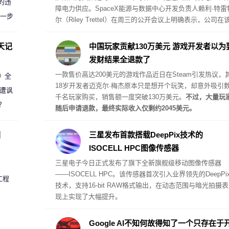
的违
障电力供应。SpaceX能源与数据中心开发负责人赖利·特雷
进一步
尔（Riley Trettel）在周三的公开会议上明确表示，公司在
项目中将采取“自备电力”的模式，并配备规模极其庞大的电
阵列。
天记
中国玩家贡献130万美元 游戏开发者以为
发财结果全退款了
一款售价高达200美元的游戏作品近日在Steam引发热议，
案》全
18岁开发者迈克尔·梅杰原本只是想开个玩笑，却意外吸引
 遭讽
千名玩家购买，销售额一度突破130万美元。
不过，大量玩
？
随后申请退款，最终实际收入仅剩约2045美元。
圈
三星发布首款搭载DeepPix技术的
ISOCELL HPC图像传感器
三星电子今日正式发布了旗下全新旗舰级移动图像传感器
——
ISOCELL HPC
。该传感器首次引入业界领先的DeepPi
工程
技术，支持16-bit RAW格式输出，在动态范围与暗光拍摄表
现上实现了大幅提升。
Google AI不知何故得知了一个只存在于