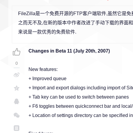
FileZilla是一个免费开源的FTP客户端软件,虽然
之而无不及,在新的版本中作者改进了手动下载的界面和
来说是一款优秀的免费软件.
Changes in Beta 11 (July 20th, 2007)
0
New features:
+ Improved queue
+ Import and export dialogs including import of S
+ Tab key can be used to switch between panes
+ F6 toggles between quickconnect bar and local/r
+ Location of settings directory can be specified in