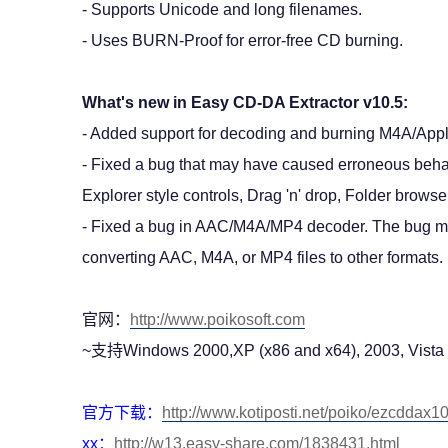
- Supports Unicode and long filenames.
- Uses BURN-Proof for error-free CD burning.
What's new in Easy CD-DA Extractor v10.5:
- Added support for decoding and burning M4A/Appl
- Fixed a bug that may have caused erroneous beh
Explorer style controls, Drag 'n' drop, Folder browse
- Fixed a bug in AAC/M4A/MP4 decoder. The bug 
converting AAC, M4A, or MP4 files to other formats.
官网：
http://www.poikosoft.com
~支持Windows 2000,XP (x86 and x64), 2003, Vista 
官方下载：
http://www.kotiposti.net/poiko/ezcddax1
xx：
http://w13.easy-share.com/1838431.html