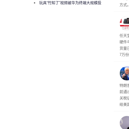
曾将华为驻场工程师驱逐出研发基地
玩具“竹知了”视频被华为终端大规模投
方式。
诉下架
行副总
a）
发工
注。
界》
任天
硬件
货量
7万
攀升
619
特朗
前通过
关税
给美
其通
A）在
入的6