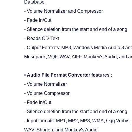
Database.
- Volume Normalizer and Compressor
- Fade In/Out
- Silence deletion from the start and end of a song
- Reads CD-Text
- Output Formats: MP3, Windows Media Audio 8 an
Musepack, VQF, WAV, AIFF, Monkey's Audio, and a
• Audio File Format Converter features :
- Volume Normalizer
- Volume Compressor
- Fade In/Out
- Silence deletion from the start and end of a song
- Input formats: MP1, MP2, MP3, WMA, Ogg Vorbis
WAV, Shorten, and Monkey's Audio