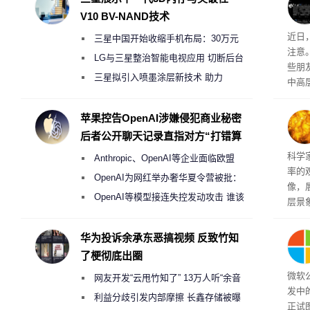
V10 BV-NAND技术
近日
三星中国开始收缩手机布局：30万元
注意
月销售额不达标门店 将被逐步清退
LG与三星整治智能电视应用 切断后台
些朋
偷偷共享带宽的违规行为
三星拟引入喷墨涂层新技术 助力
中高
Galaxy S27 Ultra进一步缩减镜头模组厚
度
苹果控告OpenAI涉嫌侵犯商业秘密
后者公开聊天记录直指对方“打错算
盘”
科学
Anthropic、OpenAI等企业面临欧盟
率的
《人工智能法案》全新执法权限审查
OpenAI为网红举办奢华夏令营被批：
像，
2000美元一晚 遭讽“反乌托邦”
OpenAI等模型接连失控发动攻击 谁该
层景
承担法律责任？
解。
然》
华为投诉余承东恶搞视频 反致竹知
了梗彻底出圈
微软
网友开发“云甩竹知了” 13万人听“余音
发中
绕梁”
利益分歧引发内部摩擦 长鑫存储被曝
正试