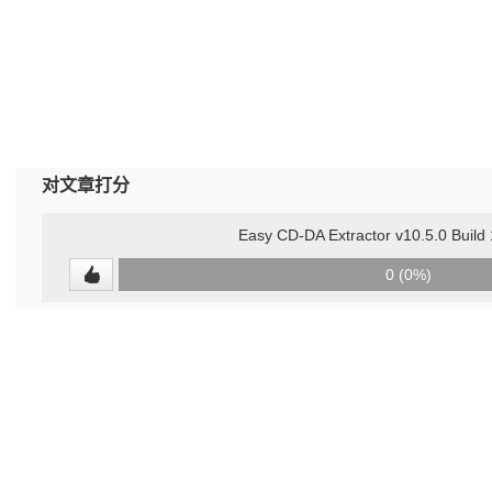
对文章打分
Easy CD-DA Extractor v10.5.0 Bu
0
0 (0%)
(undefined%)