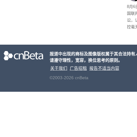
8月6
国联
讼，
控毫
报道中出现的商标及图像版权属于其合法持有
请遵守理性，宽容，换位思考的原则。
关于我们
广告招租
报告不适当内容
©2003-2026 cnBeta