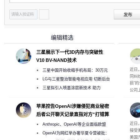
发布
编辑精选
三星展示下一代3D内存与突破性
V10 BV-NAND技术
近日
三星中国开始收缩手机布局：30万元
同纠
月销售额不达标门店 将被逐步清退
LG与三星整治智能电视应用 切断后台
损”
偷偷共享带宽的违规行为
三星拟引入喷墨涂层新技术 助力
公司
Galaxy S27 Ultra进一步缩减镜头模组厚
先生
事故
度
苹果控告OpenAI涉嫌侵犯商业秘密
后者公开聊天记录直指对方“打错算
盘”
给打
近日
Anthropic、OpenAI等企业面临欧盟
接受
《人工智能法案》全新执法权限审查
OpenAI为网红举办奢华夏令营被批：
美国