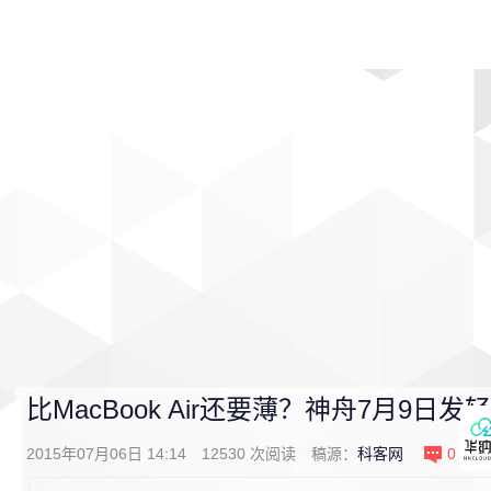
首页
影视
音乐
游戏
动漫
排行
比MacBook Air还要薄？神舟7月9日发
2015年07月06日 14:14
12530
次阅读
稿源：
科客网
0
条评