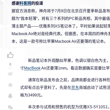
感谢
科客网
的投递
据官方消息称，神舟将于7月9日在北京召开夏季新品发
题为“我本轻薄”，将有三个系列的PC新品亮相，其中最
薄主题产品——优雅系列XS笔记本了。平时如果说起轻
Macbook Air绝对是经典代表。但据悉，在本周四的
本，这是一款号称比苹果Macbook Air还要薄的笔记本。
新品笔记本外观酷似苹果，色调以银白色为主，机
8
寸
MacBook
Air还要薄1mm。看这数据确实是要比
通常在新品发布会之前，品牌商都会进行各种
式却有点出乎意料了。先是在
京东
商城启动了试用
格为3499元。
本次参与试用和预售的机型为优雅XS-5Y10S