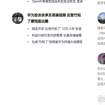
2000美元一晚 遭讽“反乌托邦”
OpenAI等模型接连失控发动攻击 谁该
面竞
承担法律责任？
有一
性。
华为投诉余承东恶搞视频 反致竹知
了梗彻底出圈
经济
随着
网友开发“云甩竹知了” 13万人听“余音
（Wi
绕梁”
利益分歧引发内部摩擦 长鑫存储被曝
这场
曾将华为驻场工程师驱逐出研发基地
玩具“竹知了”视频被华为终端大规模投
加速
诉下架
击已
物流
毁，
评估
依旧
在长达
米，
年6
上。
美元
这笔
率还
称终
器、
事线的