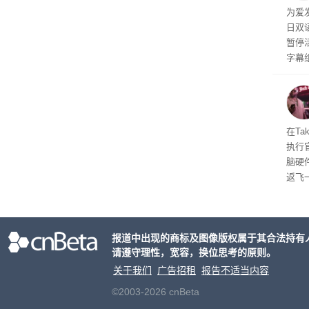
为爱
行官
日双
容体
暂停
字幕
流媒
在Ta
执行
脑硬
返飞
官方
意渠
非好
报道中出现的商标及图像版权属于其合法持有
请遵守理性，宽容，换位思考的原则。
关于我们
广告招租
报告不适当内容
©2003-2026 cnBeta