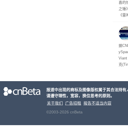
喜的
之锤
《雷
mes
ox、
出震
据C
yS
Via
克(T
ris
合适
户对
报道中出现的商标及图像版权属于其合法持有
算法
请遵守理性，宽容，换位思考的原则。
老牌
关于我们
广告招租
报告不适当内容
©2003-2026 cnBeta