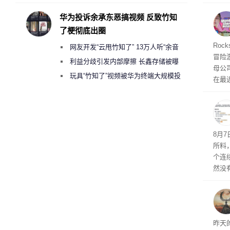
承担法律责任？
自动模
和操
华为投诉余承东恶搞视频 反致竹知
命令
了梗彻底出圈
起来，
期
Roc
网友开发“云甩竹知了” 13万人听“余音
防御
冒险
气将
绕梁”
利益分歧引发内部摩擦 长鑫存储被曝
母公司T
发效
曾将华为驻场工程师驱逐出研发基地
玩具“竹知了”视频被华为终端大规模投
在最近
诉下架
时，Ta
ss 
悄悄
8月
所料
个连
然没
就开
有品
着—
线了
昨天