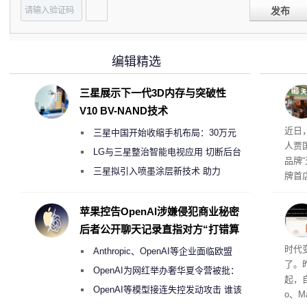
发布
编辑精选
三星展示下一代3D内存与突破性
V10 BV-NAND技术
肉串
近日
三星中国开始收缩手机布局：30万元
人贾
月销售额不达标门店 将被逐步清退
LG与三星整治智能电视应用 切断后台
品牌
偷偷共享带宽的违规行为
三星拟引入喷墨涂层新技术 助力
牌首
Galaxy S27 Ultra进一步缩减镜头模组厚
访发
者均
度
苹果控告OpenAI涉嫌侵犯商业秘密
与西
后者公开聊天记录直指对方“打错算
盘”
Co
时代
Anthropic、OpenAI等企业面临欧盟
了。昨
《人工智能法案》全新执法权限审查
OpenAI为网红举办奢华夏令营被批：
起，自
2000美元一晚 遭讽“反乌托邦”
OpenAI等模型接连失控发动攻击 谁该
o、M